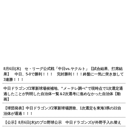
8月6日(木) セ・リーグ公式戦「中日vs.ヤクルト」【試合結果、打席結
果】 中日、5-0で勝利！！！ 完封勝利！！！終盤に一気に突き放して
3連勝！！！
中日ドラゴンズ2軍新球場候補地、“メ～テレ調べ”で現時点で1次選定通
過したことが判明した自治体一覧＆2次選考に進めなかった自治体【動
画】
【球団発表】中日ドラゴンズ2軍新球場誘致、1次選定を東海3県の22自
治体が通過！！！
【公示】8月6日(木)のプロ野球公示 中日ドラゴンズが外野手入れ替え