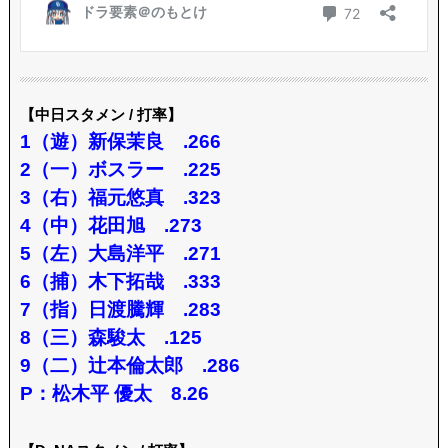
【中日スタメン / 打率】
1（遊）新保茉良 .266
2（一）ボスラー .225
3（右）福元悠真 .323
4（中）花田旭 .273
5（左）大島洋平 .271
6（捕）木下拓哉 .333
7（指）日渡騰輝 .283
8（三）森駿太 .125
9（二）辻本倫太郎 .286
P：松木平 優太 8.26