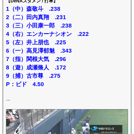
【DeNAスタメン / 打率】
1（中）森敬斗 .238
2（二）田内真翔 .231
3（三）小田康一郎 .238
4（右）エンカーナシオン .222
5（左）井上朋也 .225
6（一）高見澤郁魅 .343
7（指）関根大気 .296
8（遊）成瀬脩人 .172
9（捕）古市尊 .275
P：ビド 4.50
…