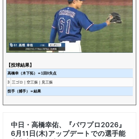
【投球結果】
高橋幸（木下拓）＝1回0失点
3
三ゴロ｜空三振｜見三振
投手（捕手）＝結果