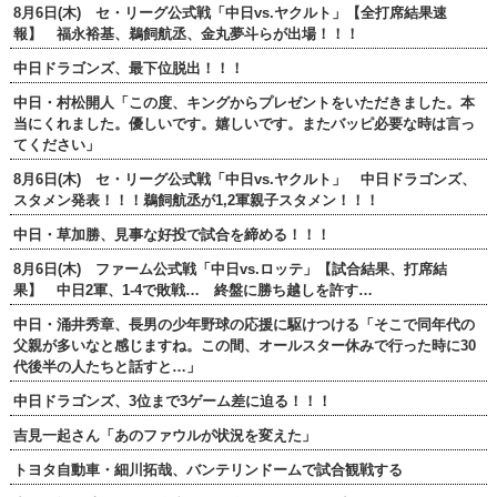
8月6日(木) セ・リーグ公式戦「中日vs.ヤクルト」【全打席結果速
報】 福永裕基、鵜飼航丞、金丸夢斗らが出場！！！
中日ドラゴンズ、最下位脱出！！！
中日・村松開人「この度、キングからプレゼントをいただきました。本
当にくれました。優しいです。嬉しいです。またバッピ必要な時は言っ
てください」
8月6日(木) セ・リーグ公式戦「中日vs.ヤクルト」 中日ドラゴンズ、
スタメン発表！！！鵜飼航丞が1,2軍親子スタメン！！！
中日・草加勝、見事な好投で試合を締める！！！
8月6日(木) ファーム公式戦「中日vs.ロッテ」【試合結果、打席結
果】 中日2軍、1-4で敗戦… 終盤に勝ち越しを許す…
中日・涌井秀章、長男の少年野球の応援に駆けつける「そこで同年代の
父親が多いなと感じますね。この間、オールスター休みで行った時に30
代後半の人たちと話すと…」
中日ドラゴンズ、3位まで3ゲーム差に迫る！！！
吉見一起さん「あのファウルが状況を変えた」
トヨタ自動車・細川拓哉、バンテリンドームで試合観戦する