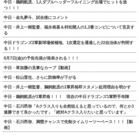
中日・鵜飼航丞、1人ダブルヘッダーフルイニング出場でヒットを放
つ！！！
中日・金丸夢斗、試合後にコメント
中日・井上一樹監督、福永裕基＆村松開人の1,2番コンビについて言及す
る
中日ドラゴンズ2軍新球場候補地、1次選定を通過した22自治体が判明す
る！！！
8月7日(金)の予告先発が発表される！！！
中日・草加勝の見事なカーブ【動画】
中日・松山晋也、さらに防御率が下がる
中日・井上一樹監督、鵜飼航丞の1軍昇格即スタメン起用理由を明かす
中日・鵜飼航丞が1軍昇格！！！ 現在の中日ドラゴンズ1軍野手布陣
中日・石川昂弥「Aクラス入りも全然狙えると思っているので、何とか3
連勝できて良かったです」「絶対Aクラス入りたいと思っています」
中日・石川昂弥、満塁チャンスで先制タイムリーツーベース！！！【動
画】