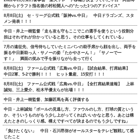
樹からドラフト指名後の村松開人への“たった1つのアドバイス”
8月8日(土) セ・リーグ公式戦「阪神vs.中日」 中日ドラゴンズ、スタ
メン発表！！！
中日・井上一樹監督「走も攻も守もここでこの選手を使うという役割分
担はそれぞれが分かっていると思う。その仕事をしてくれている」
7月の遠征先、信号待ちしていたミニバンの助手席から顔を出し、両手を
振る中日新助っ人・サノーの姿「たかやさーん！」「サノーでー
す！」 満面の笑みで手を振りながら去って行く
8月8日(土) ファーム公式戦「広島vs.中日」【試合結果、打席結果】
中日2軍、5-2で勝利！！！ ヒット量産、15安打！！！
8月8日(土) ファーム公式戦「広島vs.中日」【全打席結果速報】 上林
誠知、三上愛介、松木平優太らが出場！！！
中日・井上一樹監督、加藤匠馬を高く評価する
中日・上林誠知「ボールの見逃し方、ファウルのし方、打球の質という
か、そういうものがもう少し上がってくればいいかなと思う。あとは構
えたときのしっくり感。構えですべてが決まるのでもう少しですね」
「負けたくない」 中日・石川昂弥がオールスターをテレビ観戦して感
じたこと