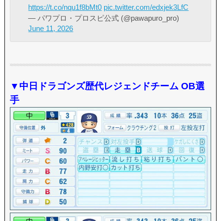
https://t.co/nqu1f8bMt0
pic.twitter.com/edxjek3LfC
— パワプロ・プロスピ公式 (@pawapuro_pro)
June 11, 2026
▼中日ドラゴンズ歴代レジェンドチーム OB選
手