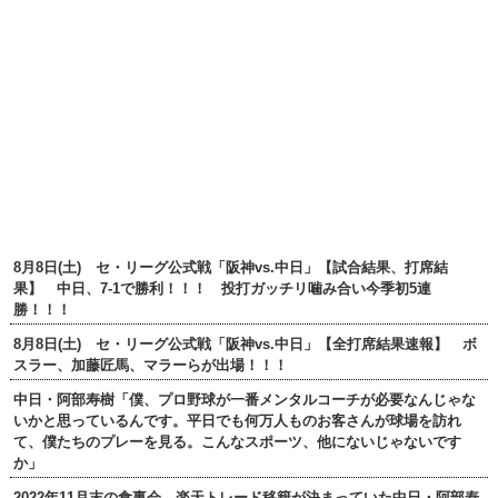
8月8日(土) セ・リーグ公式戦「阪神vs.中日」【試合結果、打席結
果】 中日、7-1で勝利！！！ 投打ガッチリ噛み合い今季初5連
勝！！！
8月8日(土) セ・リーグ公式戦「阪神vs.中日」【全打席結果速報】 ボ
スラー、加藤匠馬、マラーらが出場！！！
中日・阿部寿樹「僕、プロ野球が一番メンタルコーチが必要なんじゃな
いかと思っているんです。平日でも何万人ものお客さんが球場を訪れ
て、僕たちのプレーを見る。こんなスポーツ、他にないじゃないです
か」
2022年11月末の食事会 楽天トレード移籍が決まっていた中日・阿部寿