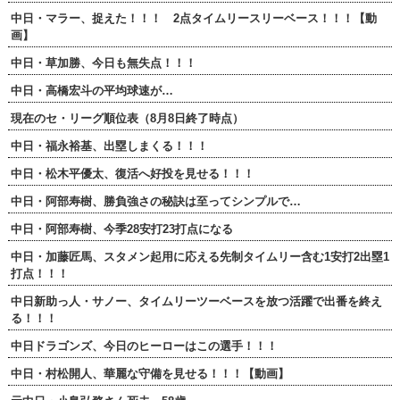
中日・マラー、捉えた！！！ 2点タイムリースリーベース！！！【動
画】
中日・草加勝、今日も無失点！！！
中日・高橋宏斗の平均球速が…
現在のセ・リーグ順位表（8月8日終了時点）
中日・福永裕基、出塁しまくる！！！
中日・松木平優太、復活へ好投を見せる！！！
中日・阿部寿樹、勝負強さの秘訣は至ってシンプルで…
中日・阿部寿樹、今季28安打23打点になる
中日・加藤匠馬、スタメン起用に応える先制タイムリー含む1安打2出塁1
打点！！！
中日新助っ人・サノー、タイムリーツーベースを放つ活躍で出番を終え
る！！！
中日ドラゴンズ、今日のヒーローはこの選手！！！
中日・村松開人、華麗な守備を見せる！！！【動画】