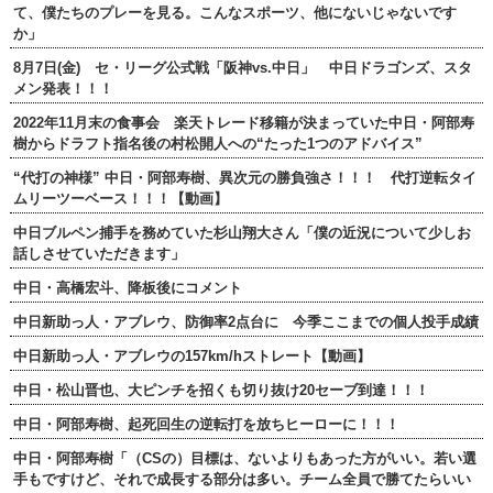
て、僕たちのプレーを見る。こんなスポーツ、他にないじゃないです
か」
8月7日(金) セ・リーグ公式戦「阪神vs.中日」 中日ドラゴンズ、スタ
メン発表！！！
2022年11月末の食事会 楽天トレード移籍が決まっていた中日・阿部寿
樹からドラフト指名後の村松開人への“たった1つのアドバイス”
“代打の神様” 中日・阿部寿樹、異次元の勝負強さ！！！ 代打逆転タイ
ムリーツーベース！！！【動画】
中日ブルペン捕手を務めていた杉山翔大さん「僕の近況について少しお
話しさせていただきます」
中日・高橋宏斗、降板後にコメント
中日新助っ人・アブレウ、防御率2点台に 今季ここまでの個人投手成績
中日新助っ人・アブレウの157km/hストレート【動画】
中日・松山晋也、大ピンチを招くも切り抜け20セーブ到達！！！
中日・阿部寿樹、起死回生の逆転打を放ちヒーローに！！！
中日・阿部寿樹「（CSの）目標は、ないよりもあった方がいい。若い選
手もですけど、それで成長する部分は多い。チーム全員で勝てたらいい