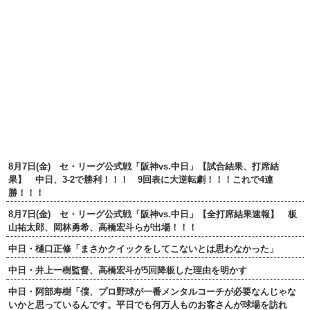
8月7日(金) セ・リーグ公式戦「阪神vs.中日」【試合結果、打席結
果】 中日、3-2で勝利！！！ 9回表に大逆転劇！！！これで4連
勝！！！
8月7日(金) セ・リーグ公式戦「阪神vs.中日」【全打席結果速報】 板
山祐太郎、岡林勇希、高橋宏斗らが出場！！！
中日・樋口正修「まさかクイックをしてこないとは思わなかった」
中日・井上一樹監督、高橋宏斗が5回降板した理由を明かす
中日・阿部寿樹「僕、プロ野球が一番メンタルコーチが必要なんじゃな
いかと思っているんです。平日でも何万人ものお客さんが球場を訪れ