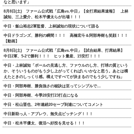
なと思います」
8月8日(土) ファーム公式戦「広島vs.中日」【全打席結果速報】 上林
誠知、三上愛介、松木平優太らが出場！！！
中日・飯山裕志2軍監督、上林誠知の現状について語る
中日ドラゴンズ、勝利の瞬間！！！ 高橋宏斗＆阿部寿樹も笑顔！！！
【動画】
8月8日(土) ファーム公式戦「広島vs.中日」【試合結果、打席結果】
中日2軍、5-2で勝利！！！ ヒット量産、15安打！！！
中日・上林誠知「ボールの見逃し方、ファウルのし方、打球の質という
か、そういうものがもう少し上がってくればいいかなと思う。あとは構
えたときのしっくり感。構えですべてが決まるのでもう少しですね」
中日・阿部寿樹、勝負強さの秘訣は至ってシンプルで…
中日・阿部寿樹、今季28安打23打点になる
中日・松山晋也、2年連続20セーブ到達についてコメント
中日新助っ人・アブレウ、無失点ピッチング！！！
中日・松木平優太、復活へ好投を見せる！！！