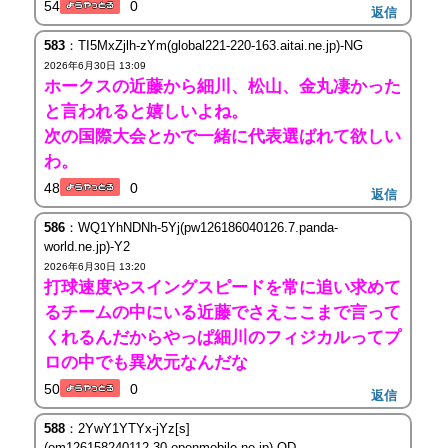
54
0
返信
583
：TI5MxZjlh-zYm(global221-220-163.aitai.ne.jp)-NG
2026年6月30日 13:09
ホークスの近藤から細川、松山、金丸凄かった
と言われると嬉しいよね。
次の国際大会とかで一緒に代表選ばれて欲しい
わ。
48
0
返信
586
：WQ1YhNDNh-5Yj(pw126186040126.7.panda-
world.ne.jp)-Y2
2026年6月30日 13:20
打球速度やスイングスピードを常に追い求めて
るチームの中にいる近藤でさえここまで言って
くれるんだからやっぱ細川のフィジカルってプ
ロの中でも異次元なんだな
50
0
返信
588
：2YwY1YTYx-jYz[s]
(om126158240112.30.openmobile.ne.jp)-OD