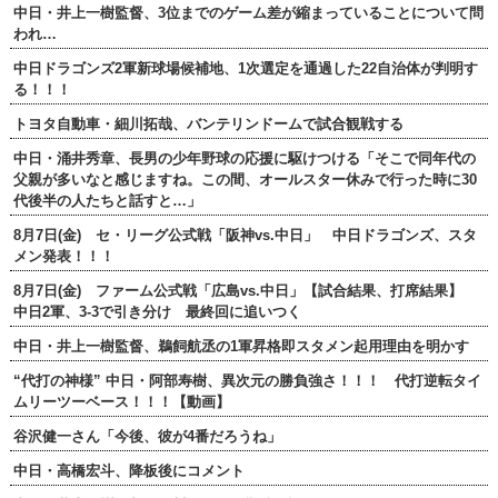
中日・井上一樹監督、3位までのゲーム差が縮まっていることについて問
われ…
中日ドラゴンズ2軍新球場候補地、1次選定を通過した22自治体が判明す
る！！！
トヨタ自動車・細川拓哉、バンテリンドームで試合観戦する
中日・涌井秀章、長男の少年野球の応援に駆けつける「そこで同年代の
父親が多いなと感じますね。この間、オールスター休みで行った時に30
代後半の人たちと話すと…」
8月7日(金) セ・リーグ公式戦「阪神vs.中日」 中日ドラゴンズ、スタ
メン発表！！！
8月7日(金) ファーム公式戦「広島vs.中日」【試合結果、打席結果】
中日2軍、3-3で引き分け 最終回に追いつく
中日・井上一樹監督、鵜飼航丞の1軍昇格即スタメン起用理由を明かす
“代打の神様” 中日・阿部寿樹、異次元の勝負強さ！！！ 代打逆転タイ
ムリーツーベース！！！【動画】
谷沢健一さん「今後、彼が4番だろうね」
中日・高橋宏斗、降板後にコメント