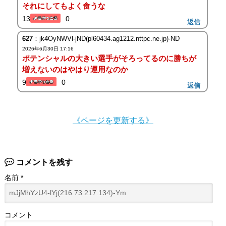
それにしてもよく食うな
13
0
返信
627
：jk4OyNWVl-jND(pl60434.ag1212.nttpc.ne.jp)-ND
2026年6月30日 17:16
ポテンシャルの大きい選手がそろってるのに勝ちが
増えないのはやはり運用なのか
9
0
返信
《ページを更新する》
コメントを残す
名前
*
コメント