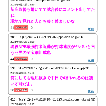
2026年6月30日 13:30
新庄監督も驚いてて試合後にコメント出してた
ね
現地で見れた人たち凄く羨ましいな
41
0
返信
589
：DQzZjZmEw-zY2(ZO195166.ppp.dion.ne.jp)-OG
2026年6月30日 13:30
現役NPB最強打者近藤が打球速度がヤバいと言
うセ界の至宝細川成也
44
0
返信
598
：2EyY2NDE1-hZj(p044.net042124067.tokai.or.jp)-OD
2026年6月30日 15:03
何にしても理屈抜きで中日で4番やれるのは凄
い才能だよ。
30
0
返信
615
：TczYhZjk1-yMz(118-104-51-223.area5a.commufa.jp)-ND
2026年6月30日 16:17