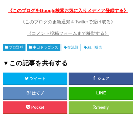
《このブログをGoogle検索お気に入りメディア登録する》
《このブログの更新通知をTwitterで受け取る》
《コメント投稿フォームまで移動する》
プロ野球
中日ドラゴンズ
交流戦
細川成也
▼この記事を共有する
ツイート
シェア
はてブ
Pocket
feedly