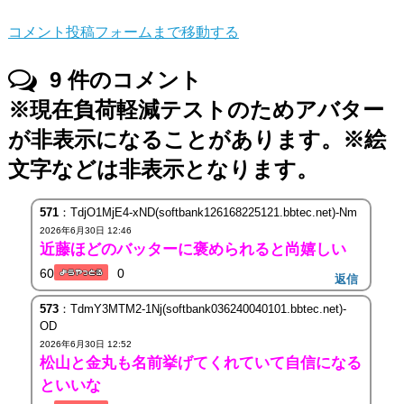
コメント投稿フォームまで移動する
9
件のコメント
※現在負荷軽減テストのためアバター
が非表示になることがあります。※絵
文字などは非表示となります。
571
：TdjO1MjE4-xND(softbank126168225121.bbtec.net)-Nm
2026年6月30日 12:46
近藤ほどのバッターに褒められると尚嬉しい
60
0
返信
573
：TdmY3MTM2-1Nj(softbank036240040101.bbtec.net)-
OD
2026年6月30日 12:52
松山と金丸も名前挙げてくれていて自信になる
といいな