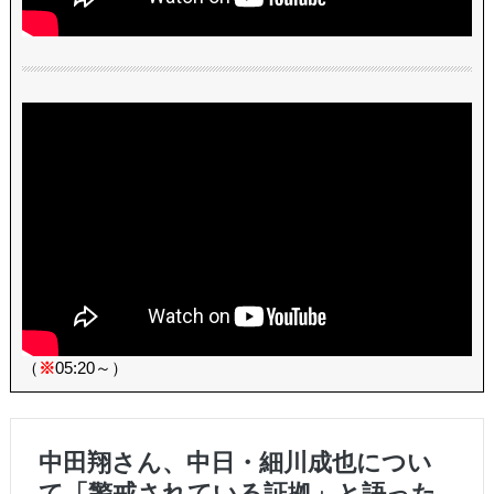
（
※
05:20～）