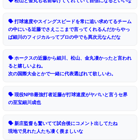
🗣 松山と金丸も名前挙げてくれていて自信になるといいな
🗣 打球速度やスイングスピードを常に追い求めてるチーム
の中にいる近藤でさえここまで言ってくれるんだからやっ
ぱ細川のフィジカルってプロの中でも異次元なんだな
🗣 ホークスの近藤から細川、松山、金丸凄かったと言われ
ると嬉しいよね。
次の国際大会とかで一緒に代表選ばれて欲しいわ。
🗣 現役NPB最強打者近藤が打球速度がヤバいと言うセ界
の至宝細川成也
🗣 新庄監督も驚いてて試合後にコメント出してたね
現地で見れた人たち凄く羨ましいな