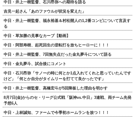
中日・井上一樹監督、石川昂弥への期待を語る
吉見一起さん「あのファウルが状況を変えた」
中日・井上一樹監督、福永裕基＆村松開人の1,2番コンビについて言及す
る
中日・草加勝の見事なカーブ【動画】
中日・阿部寿樹、起死回生の逆転打を放ちヒーローに！！！
中日・井上一樹監督、7回無失点だった金丸夢斗について語る
中日・金丸夢斗、試合後にコメント
中日・石川昂弥「サノーの時に何とか1点入れてくれと思っていたんです
けど」「何とか自分がタイムリーを打てて良かったです」
中日・井上一樹監督、高橋宏斗が5回降板した理由を明かす
8月7日(金)からのセ・リーグ公式戦「阪神vs.中日」3連戦、両チーム先発
予想6人
中日・上林誠知、ファームで今季初ホームランを放つ！！！