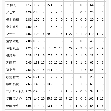
森 博人
1.17
1.17
16
15.1
13
7
0
11
0
0
0
64
0
5
2
メヒア
1.29
0.86
7
7
2
1
0
5
0
0
1
26
0
1
1
橋本 侑樹
1.80
1.00
5
5
6
0
0
5
0
0
0
20
0
1
1
金丸 夢斗
1.80
1.40
1
5
5
2
0
5
0
1
0
21
0
1
1
マラー
1.82
1.08
6
29.2
19
5
1
27
3
1
0
119
1
7
6
清水 達也
2.08
0.92
13
13
13
5
0
7
0
0
1
46
0
3
3
仲地 礼亜
2.25
1.17
8
36
26
13
0
29
2
2
0
141
2
9
9
根尾 昂
2.35
1.17
9
7.2
9
5
2
4
0
1
0
33
0
2
2
近藤 廉
2.40
1.33
17
15
16
12
0
8
0
1
1
65
0
6
4
福 敬登
2.51
0.98
15
14.1
18
2
0
12
0
1
5
56
0
4
4
杉浦 稔大
2.57
0.71
7
7
7
2
0
3
0
0
1
25
0
2
2
勝野 昌慶
2.63
1.46
15
13.2
19
3
0
17
0
1
3
61
0
5
4
マルティネス
2.70
0.90
5
10
5
2
1
7
2
0
0
37
1
3
3
福田 幸之介
2.78
1.49
20
35.2
26
26
7
27
2
0
2
162
1
15
11
伊藤 茉央
4.05
1.13
12
13.1
8
4
0
11
1
0
0
54
1
6
6