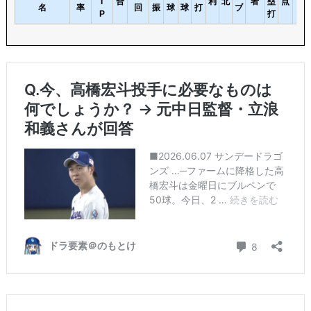
I
合
利
北
者
塁
点
名
率
回
振
球
球
打
ブ
点
P
打