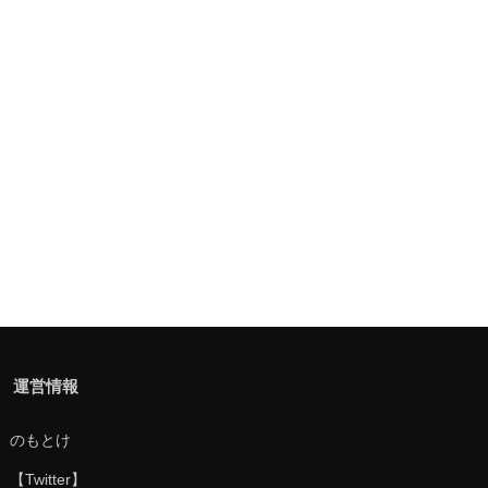
運営情報
のもとけ
【Twitter】