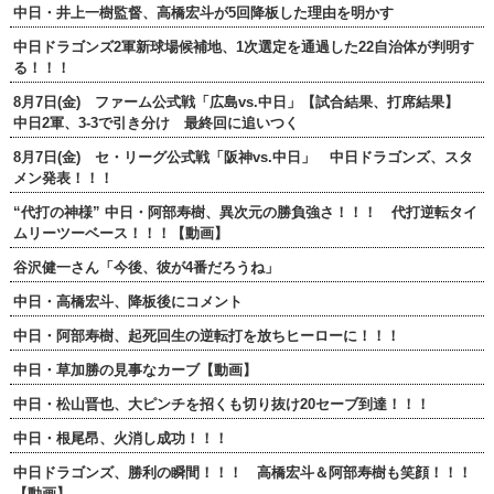
中日・井上一樹監督、高橋宏斗が5回降板した理由を明かす
中日ドラゴンズ2軍新球場候補地、1次選定を通過した22自治体が判明す
る！！！
8月7日(金) ファーム公式戦「広島vs.中日」【試合結果、打席結果】
中日2軍、3-3で引き分け 最終回に追いつく
8月7日(金) セ・リーグ公式戦「阪神vs.中日」 中日ドラゴンズ、スタ
メン発表！！！
“代打の神様” 中日・阿部寿樹、異次元の勝負強さ！！！ 代打逆転タイ
ムリーツーベース！！！【動画】
谷沢健一さん「今後、彼が4番だろうね」
中日・高橋宏斗、降板後にコメント
中日・阿部寿樹、起死回生の逆転打を放ちヒーローに！！！
中日・草加勝の見事なカーブ【動画】
中日・松山晋也、大ピンチを招くも切り抜け20セーブ到達！！！
中日・根尾昂、火消し成功！！！
中日ドラゴンズ、勝利の瞬間！！！ 高橋宏斗＆阿部寿樹も笑顔！！！
【動画】