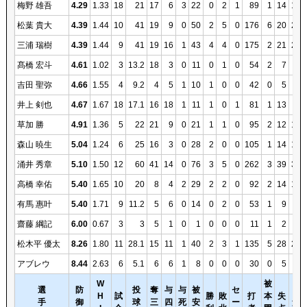
梅野 雄吾
4.29
1.33
18
21
17
6
3
22
0
2
1
89
1
14
10
松葉 貴大
4.39
1.44
10
41
19
9
0
50
2
5
0
176
6
20
20
三浦 瑞樹
4.39
1.44
9
41
19
16
1
43
4
4
0
175
2
21
20
髙橋 宏斗
4.61
1.02
3
13.2
18
3
0
11
0
1
0
54
2
7
7
吉田 聖弥
4.66
1.55
4
9.2
4
5
1
10
1
0
0
42
0
5
5
井上 剣也
4.67
1.67
18
17.1
16
18
1
11
1
0
1
81
1
13
9
草加 勝
4.91
1.36
5
22
21
9
0
21
1
1
0
95
2
12
12
森山 暁生
5.04
1.24
6
25
16
3
0
28
2
0
0
105
1
14
14
涌井 秀章
5.10
1.50
12
60
41
14
0
76
3
5
0
262
3
39
34
高橋 幸佑
5.40
1.65
10
20
8
4
2
29
2
2
0
92
2
14
12
有馬 惠叶
5.40
1.71
9
11.2
5
6
0
14
0
2
0
53
1
9
7
齋藤 綱記
6.00
0.67
3
3
5
1
0
1
0
0
0
11
1
2
2
松木平 優太
8.26
1.80
11
28.1
15
11
1
40
2
3
1
135
5
28
26
アブレウ
8.44
2.63
6
5.1
6
6
1
8
0
0
0
30
0
5
5
W
被
選
防
投
奪
与
与
被
セ
自
H
試
勝
敗
打
本
失
手
御
球
三
四
死
安
ー
責