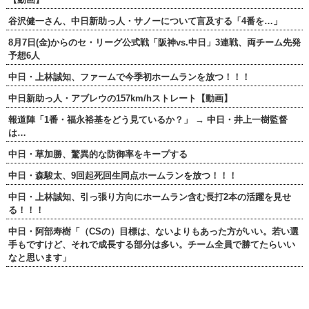
谷沢健一さん、中日新助っ人・サノーについて言及する「4番を…」
8月7日(金)からのセ・リーグ公式戦「阪神vs.中日」3連戦、両チーム先発
予想6人
中日・上林誠知、ファームで今季初ホームランを放つ！！！
中日新助っ人・アブレウの157km/hストレート【動画】
報道陣「1番・福永裕基をどう見ているか？」 → 中日・井上一樹監督
は…
中日・草加勝、驚異的な防御率をキープする
中日・森駿太、9回起死回生同点ホームランを放つ！！！
中日・上林誠知、引っ張り方向にホームラン含む長打2本の活躍を見せ
る！！！
中日・阿部寿樹「（CSの）目標は、ないよりもあった方がいい。若い選
手もですけど、それで成長する部分は多い。チーム全員で勝てたらいい
なと思います」