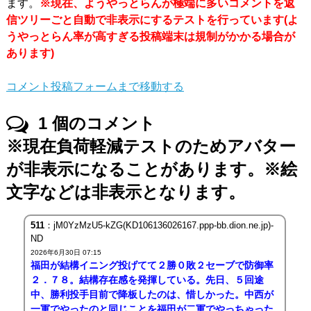
ます。
※現在、ようやっとらんが極端に多いコメントを返
信ツリーごと自動で非表示にするテストを行っています(よ
うやっとらん率が高すぎる投稿端末は規制がかかる場合が
あります)
コメント投稿フォームまで移動する
1
個のコメント
※現在負荷軽減テストのためアバター
が非表示になることがあります。※絵
文字などは非表示となります。
511
：jM0YzMzU5-kZG(KD106136026167.ppp-bb.dion.ne.jp)-
ND
2026年6月30日 07:15
福田が結構イニング投げてて２勝０敗２セーブで防御率
２．７８。結構存在感を発揮している。先日、５回途
中、勝利投手目前で降板したのは、惜しかった。中西が
一軍でやったのと同じことを福田が二軍でやっちゃった