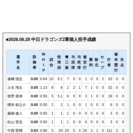
■2026.06.28 中日ドラゴンズ2軍個人投手成績
W
被
選
防
投
奪
与
与
被
セ
自
H
試
勝
敗
打
本
失
手
御
球
三
四
死
安
ー
責
I
合
利
北
者
塁
点
名
率
回
振
球
球
打
ブ
点
P
打
篠﨑 国忠
0.00
0.64
10
9.1
7
5
0
1
0
0
2
33
0
0
0
土生 翔太
0.00
1.13
8
8
1
2
1
7
1
0
0
32
0
0
0
牧野 憲伸
0.00
0.56
5
5.1
6
0
0
3
1
0
0
18
0
0
0
櫻井 頼之介
0.00
0.50
2
2
1
0
0
1
0
0
0
6
0
0
0
藤嶋 健人
0.00
0.00
1
1
1
0
0
0
0
0
0
3
0
0
0
松山 晋也
0.00
0.00
1
1
1
0
0
0
0
0
0
3
0
0
0
中西 聖輝
0.93
0.86
5
29
20
5
4
20
3
1
0
111
2
3
3