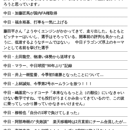
ろうと思っています」
中日・加藤匠馬が国内FA権取得
中日・福永裕基、打率を一気に上げる
藤田平さん「ようやくエンジンがかかってきて、走り出した。もともと
ピッチャーはいいし、選手はそろっている。開幕前の評判も良かったよ
うに、低迷するようなチームではない」 中日ドラゴンズ浮上のキーマ
ンとして名前を挙げた選手
中日・土田龍空、物凄い体勢から送球する
中日・マラー、中日球団“90年ぶり”記録
中日・井上一樹監督、今季初5連勝となったことについて…
中日・上林誠知、今季第2号ホームランを放つ！！！
中日・嶋基宏ヘッドコーチ「本来ならもっと上（の順位）にいなきゃい
けない数字ですね。でも投打がうまくかみ合ってきているので、この波
に乗ってしっかり勝っていかなきゃいけません」
中日・柳裕也「自分の1球で負けてしまった」
中日・阿部寿樹の“失敗談” 楽天移籍時は2月直前にチーム合流したが…