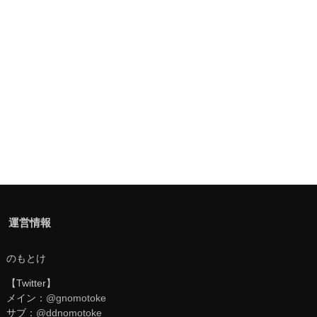
運営情報
のもとけ
【Twitter】
メイン：
@gnomotoke
サブ：
@ddnomotoke