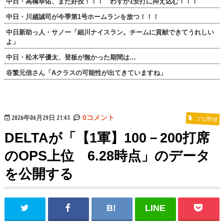
中日・高橋幸佑、また好投！！！ わずか1安打に抑え込む！！！
中日・川越誠司が今季第1号ホームランを放つ！！！
中日新助っ人・サノー「細川ナイスラン。チームに貢献できてうれしい
よ」
中日・松木平優太、登板が無かった期間は…
谷繁元信さん「Aクラスの可能性が出てきていますね」
2026年06月29日 21:45
0コメント
プロ野球
DELTAが「【1軍】100－200打席
のOPS上位 6.28時点」のデータ
を公開する