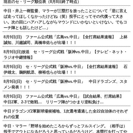
現在のセ・リーグ順位表（8月8日終了時点）
中日・井上一樹監督、マラーが三塁打を放ったことについて「逆に言え
ば走ってほしくなかったけどね（笑）投手にとってその代償って大き
い。次の回にハアハアしながらマウンドにいかないといけない。でもコ
ーチ陣とも話したけど…」
8月9日(日) ファーム公式戦「広島vs.中日」【全打席結果速報】 上林
誠知、川越誠司、高橋幸佑らが出場！！！
8月9日(日)放送 セ・リーグ公式戦「阪神vs.中日」【テレビ・ネット・
ラジオ中継情報】
8月9日(日) セ・リーグ公式戦「阪神vs.中日」【全打席結果速報】 石
伊雄太、鵜飼航丞、柳裕也らが出場！！！
8月9日(日) セ・リーグ公式戦「阪神vs.中日」 中日ドラゴンズ、スタ
メン発表！！！
8月9日(日) ファーム公式戦「広島vs.中日」【試合結果、打席結果】
中日2軍、2-3で敗戦… リリーフ陣がつかまり逆転負け…
中日ドラゴンズ2軍新球場候補地、1次選考通過した全22自治体のそれぞ
れの位置
中日・マラー「野球を始めたころからずっとフルスイング。（相手は）
投手でアウトになるだろうと思っているだろうけど、本塁打を打ってや