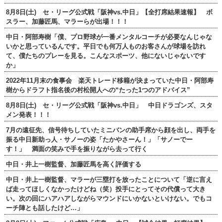
8月8日(土) セ・リーグ公式戦「阪神vs.中日」【全打席結果速報】 ボ
スラー、加藤匠馬、マラーらが出場！！！
中日・阿部寿樹「僕、プロ野球が一番メンタルコーチが必要なんじゃな
いかと思っているんです。平日でも何万人ものお客さんが球場を訪れ
て、僕たちのプレーを見る。こんなスポーツ、他にないじゃないです
か」
2022年11月末の食事会 楽天トレード移籍が決まっていた中日・阿部寿
樹からドラフト指名後の村松開人への“たった1つのアドバイス”
8月8日(土) セ・リーグ公式戦「阪神vs.中日」 中日ドラゴンズ、スタ
メン発表！！！
7月の遠征先、信号待ちしていたミニバンの助手席から顔を出し、両手を
振る中日新助っ人・サノーの姿「たかやさーん！」「サノーでー
す！」 満面の笑みで手を振りながら去って行く
中日・井上一樹監督、加藤匠馬を高く評価する
中日・井上一樹監督、マラーが三塁打を放ったことについて「逆に言え
ば走ってほしくなかったけどね（笑）投手にとってその代償って大き
い。次の回にハアハアしながらマウンドにいかないといけない。でもコ
ーチ陣とも話したけど…」