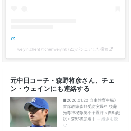
weiyin.chen(@chenweiyin0721)がシェアした投稿