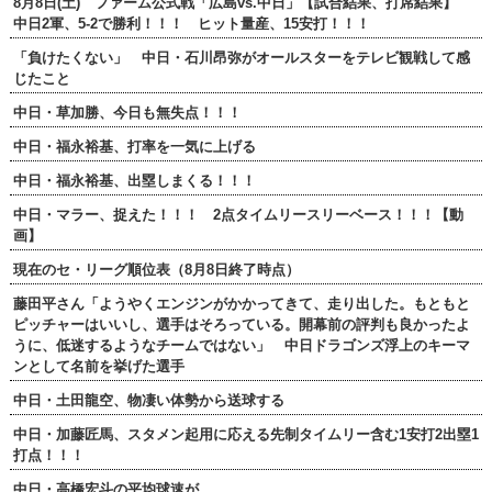
8月8日(土) ファーム公式戦「広島vs.中日」【試合結果、打席結果】
中日2軍、5-2で勝利！！！ ヒット量産、15安打！！！
「負けたくない」 中日・石川昂弥がオールスターをテレビ観戦して感
じたこと
中日・草加勝、今日も無失点！！！
中日・福永裕基、打率を一気に上げる
中日・福永裕基、出塁しまくる！！！
中日・マラー、捉えた！！！ 2点タイムリースリーベース！！！【動
画】
現在のセ・リーグ順位表（8月8日終了時点）
藤田平さん「ようやくエンジンがかかってきて、走り出した。もともと
ピッチャーはいいし、選手はそろっている。開幕前の評判も良かったよ
うに、低迷するようなチームではない」 中日ドラゴンズ浮上のキーマ
ンとして名前を挙げた選手
中日・土田龍空、物凄い体勢から送球する
中日・加藤匠馬、スタメン起用に応える先制タイムリー含む1安打2出塁1
打点！！！
中日・高橋宏斗の平均球速が…