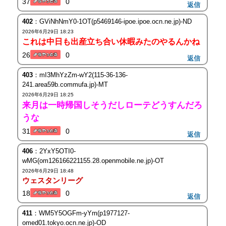
37
0
返信
402
：GViNhNmY0-1OT(p5469146-ipoe.ipoe.ocn.ne.jp)-ND
2026年6月29日 18:23
これは中日も出産立ち合い休暇みたのやるんかね
26
0
返信
403
：mI3MhYzZm-wY2(115-36-136-
241.area59b.commufa.jp)-MT
2026年6月29日 18:25
来月は一時帰国しそうだしローテどうすんだろ
うな
31
0
返信
406
：2YxY5OTI0-
wMG(om126166221155.28.openmobile.ne.jp)-OT
2026年6月29日 18:48
ウェスタンリーグ
18
0
返信
411
：WM5Y5OGFm-yYm(p1977127-
omed01.tokyo.ocn.ne.jp)-OD