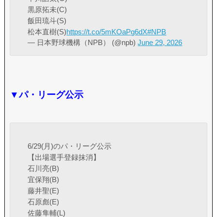
黒原拓未(C)
飯田琉斗(S)
松本直樹(S)
https://t.co/5mKOaPg6dX
#NPB
— 日本野球機構（NPB） (@npb)
June 29, 2026
▼パ・リーグ公示
6/29(月)のパ・リーグ公示
【出場選手登録抹消】
石川亮(B)
宜保翔(B)
藤井聖(E)
石原彪(E)
佐藤隼輔(L)