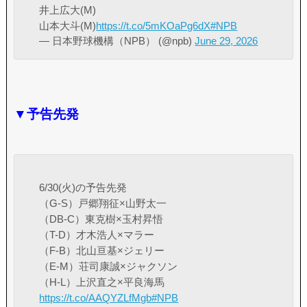
井上広大(M)
山本大斗(M)
https://t.co/5mKOaPg6dX
#NPB
— 日本野球機構（NPB） (@npb)
June 29, 2026
▼予告先発
6/30(火)の予告先発
（G-S）戸郷翔征×山野太一
（DB-C）東克樹×玉村昇悟
（T-D）才木浩人×マラー
（F-B）北山亘基×ジェリー
（E-M）荘司康誠×ジャクソン
（H-L）上沢直之×平良海馬
https://t.co/AAQYZLfMgb
#NPB