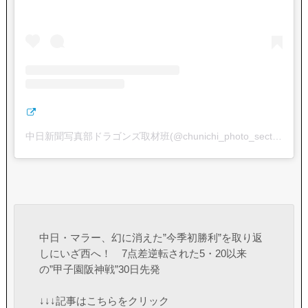
中日新聞写真部ドラゴンズ取材班(@chunichi_photo_section)がシェアした投稿
中日・マラー、幻に消えた”今季初勝利”を取り返
しにいざ西へ！ 7点差逆転された5・20以来
の”甲子園阪神戦”30日先発
↓↓↓記事はこちらをクリック