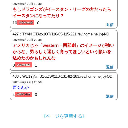
2026年6月29日 19:30
もしドラゴンズがイースタン・リーグの方だったら
イースタンになってたり？
10
0
返信
427
：TYyNjOTAz-1OT(116-65-115-221.rev.home.ne.jp)-ND
2026年6月29日 20:38
アメリカじゃ「western＝西部劇」のイメージが強い
からな、男らしく逞しく育ってほしいという願いを
込めたのかもしれんな
8
1
返信
433
：WE1YjNmU1-xZW(110-131-82-183.rev.home.ne.jp)-OD
2026年6月29日 20:50
西くんか
4
0
返信
《ページを更新する》