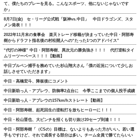
て、僕たちのプレーを見る。こんなスポーツ、他にないじゃないです
か」
8月7日(金) セ・リーグ公式戦「阪神vs.中日」 中日ドラゴンズ、スタ
メン発表！！！
2022年11月末の食事会 楽天トレード移籍が決まっていた中日・阿部寿
樹からドラフト指名後の村松開人への“たった1つのアドバイス”
“代打の神様” 中日・阿部寿樹、異次元の勝負強さ！！！ 代打逆転タイ
ムリーツーベース！！！【動画】
中日ブルペン捕手を務めていた杉山翔大さん「僕の近況について少しお
話しさせていただきます」
中日・高橋宏斗、降板後にコメント
中日新助っ人・アブレウ、防御率2点台に 今季ここまでの個人投手成績
中日新助っ人・アブレウの157km/hストレート【動画】
中日・阿部寿樹、起死回生の逆転打を放ちヒーローに！！！
中日・松山晋也、大ピンチを招くも切り抜け20セーブ到達！！！
中日・阿部寿樹「（CSの）目標は、ないよりもあった方がいい。若い選
手もですけど、それで成長する部分は多い。チーム全員で勝てたらいい