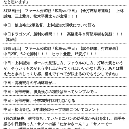
なと思います」
8月8日(土) ファーム公式戦「広島vs.中日」【全打席結果速報】 上林
誠知、三上愛介、松木平優太らが出場！！！
中日・飯山裕志2軍監督、上林誠知の現状について語る
中日ドラゴンズ、勝利の瞬間！！！ 高橋宏斗＆阿部寿樹も笑顔！！！
【動画】
8月8日(土) ファーム公式戦「広島vs.中日」【試合結果、打席結果】
中日2軍、5-2で勝利！！！ ヒット量産、15安打！！！
中日・上林誠知「ボールの見逃し方、ファウルのし方、打球の質という
か、そういうものがもう少し上がってくればいいかなと思う。あとは構
えたときのしっくり感。構えですべてが決まるのでもう少しですね」
中日・高橋宏斗の平均球速が…
中日・阿部寿樹、勝負強さの秘訣は至ってシンプルで…
中日・阿部寿樹、今季28安打23打点になる
中日・松山晋也、2年連続20セーブ到達についてコメント
7月の遠征先、信号待ちしていたミニバンの助手席から顔を出し、両手を
振る中日新助っ人・サノーの姿「たかやさーん！」「サノーでー