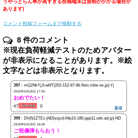
うやっとらん率が高すぎる投稿端末は規制がかかる場合が
あります)
コメント投稿フォームまで移動する
8
件のコメント
※現在負荷軽減テストのためアバター
が非表示になることがあります。※絵
文字などは非表示となります。
397
：mQ2NkYjJl-wNT(202-152-97-96.flets.tribe.ne.jp)-Yj
2026年6月29日 17:59
おめでたい！
47
0
返信
399
：DVjN1ZTEz-jND(ssjcd-04p15-180.ppp11.odn.ad.jp)-ND
2026年6月29日 18:08
ご祝儀弾もらおう！