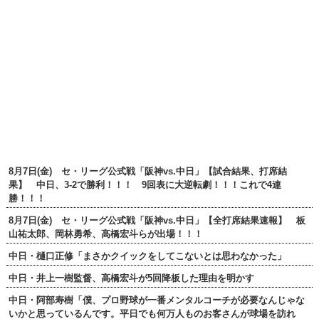
8月7日(金) セ・リーグ公式戦「阪神vs.中日」【試合結果、打席結
果】 中日、3-2で勝利！！！ 9回表に大逆転劇！！！これで4連
勝！！！
8月7日(金) セ・リーグ公式戦「阪神vs.中日」【全打席結果速報】 板
山祐太郎、岡林勇希、高橋宏斗らが出場！！！
中日・樋口正修「まさかクイックをしてこないとは思わなかった」
中日・井上一樹監督、高橋宏斗が5回降板した理由を明かす
中日・阿部寿樹「僕、プロ野球が一番メンタルコーチが必要なんじゃな
いかと思っているんです。平日でも何万人ものお客さんが球場を訪れ