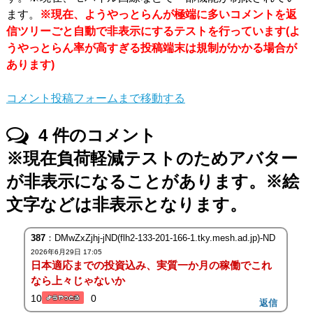
ます。
※現在、ようやっとらんが極端に多いコメントを返
信ツリーごと自動で非表示にするテストを行っています(よ
うやっとらん率が高すぎる投稿端末は規制がかかる場合が
あります)
コメント投稿フォームまで移動する
4
件のコメント
※現在負荷軽減テストのためアバター
が非表示になることがあります。※絵
文字などは非表示となります。
387
：DMwZxZjhj-jND(flh2-133-201-166-1.tky.mesh.ad.jp)-ND
2026年6月29日 17:05
日本適応までの投資込み、実質一か月の稼働でこれ
なら上々じゃないか
10
0
返信