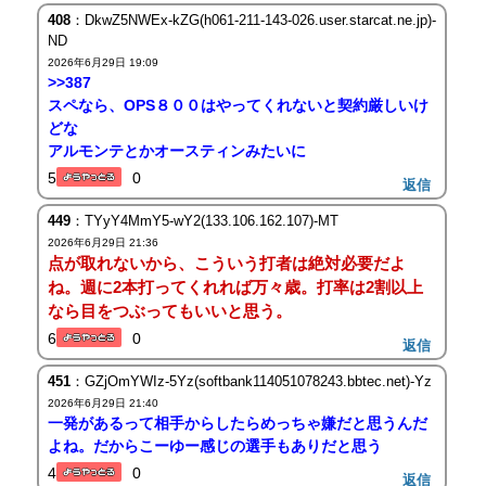
408
：DkwZ5NWEx-kZG(h061-211-143-026.user.starcat.ne.jp)-
ND
2026年6月29日 19:09
>>387
スペなら、OPS８００はやってくれないと契約厳しいけ
どな
アルモンテとかオースティンみたいに
5
0
返信
449
：TYyY4MmY5-wY2(133.106.162.107)-MT
2026年6月29日 21:36
点が取れないから、こういう打者は絶対必要だよ
ね。週に2本打ってくれれば万々歳。打率は2割以上
なら目をつぶってもいいと思う。
6
0
返信
451
：GZjOmYWIz-5Yz(softbank114051078243.bbtec.net)-Yz
2026年6月29日 21:40
一発があるって相手からしたらめっちゃ嫌だと思うんだ
よね。だからこーゆー感じの選手もありだと思う
4
0
返信