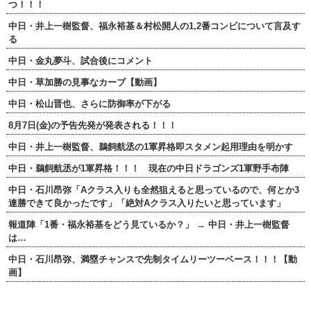
つ！！！
中日・井上一樹監督、福永裕基＆村松開人の1,2番コンビについて言及す
る
中日・金丸夢斗、試合後にコメント
中日・草加勝の見事なカーブ【動画】
中日・松山晋也、さらに防御率が下がる
8月7日(金)の予告先発が発表される！！！
中日・井上一樹監督、鵜飼航丞の1軍昇格即スタメン起用理由を明かす
中日・鵜飼航丞が1軍昇格！！！ 現在の中日ドラゴンズ1軍野手布陣
中日・石川昂弥「Aクラス入りも全然狙えると思っているので、何とか3
連勝できて良かったです」「絶対Aクラス入りたいと思っています」
報道陣「1番・福永裕基をどう見ているか？」 → 中日・井上一樹監督
は…
中日・石川昂弥、満塁チャンスで先制タイムリーツーベース！！！【動
画】