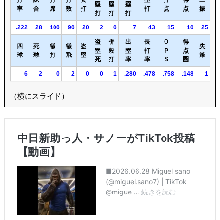
打
試
打
打
安
塁
打
得
三
塁
塁
塁
率
合
席
数
打
打
点
点
振
打
打
打
.222
28
100
90
20
2
0
7
43
15
10
25
盗
併
出
長
O
得
四
死
犠
犠
盗
失
塁
殺
塁
打
P
点
球
球
打
飛
塁
策
死
打
率
率
S
圏
6
2
0
2
0
0
1
.280
.478
.758
.148
1
（横にスライド）