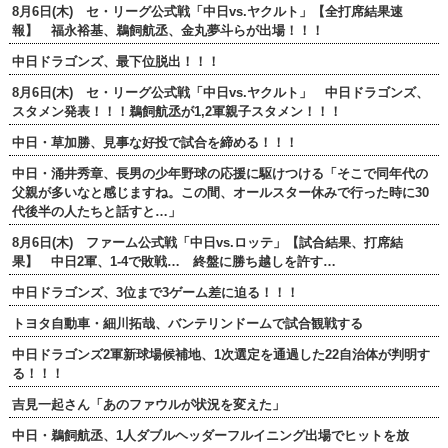
8月6日(木) セ・リーグ公式戦「中日vs.ヤクルト」【全打席結果速
報】 福永裕基、鵜飼航丞、金丸夢斗らが出場！！！
中日ドラゴンズ、最下位脱出！！！
8月6日(木) セ・リーグ公式戦「中日vs.ヤクルト」 中日ドラゴンズ、
スタメン発表！！！鵜飼航丞が1,2軍親子スタメン！！！
中日・草加勝、見事な好投で試合を締める！！！
中日・涌井秀章、長男の少年野球の応援に駆けつける「そこで同年代の
父親が多いなと感じますね。この間、オールスター休みで行った時に30
代後半の人たちと話すと…」
8月6日(木) ファーム公式戦「中日vs.ロッテ」【試合結果、打席結
果】 中日2軍、1-4で敗戦… 終盤に勝ち越しを許す…
中日ドラゴンズ、3位まで3ゲーム差に迫る！！！
トヨタ自動車・細川拓哉、バンテリンドームで試合観戦する
中日ドラゴンズ2軍新球場候補地、1次選定を通過した22自治体が判明す
る！！！
吉見一起さん「あのファウルが状況を変えた」
中日・鵜飼航丞、1人ダブルヘッダーフルイニング出場でヒットを放