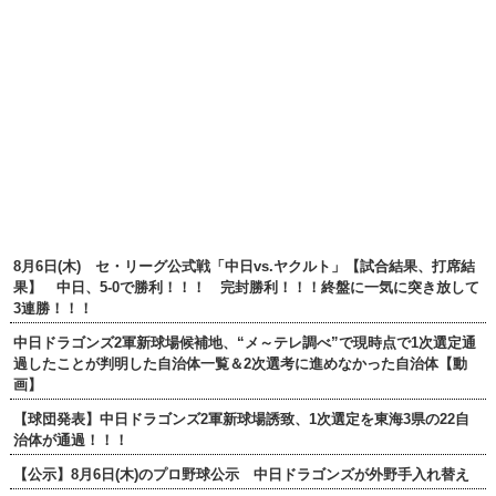
8月6日(木) セ・リーグ公式戦「中日vs.ヤクルト」【試合結果、打席結
果】 中日、5-0で勝利！！！ 完封勝利！！！終盤に一気に突き放して
3連勝！！！
中日ドラゴンズ2軍新球場候補地、“メ～テレ調べ”で現時点で1次選定通
過したことが判明した自治体一覧＆2次選考に進めなかった自治体【動
画】
【球団発表】中日ドラゴンズ2軍新球場誘致、1次選定を東海3県の22自
治体が通過！！！
【公示】8月6日(木)のプロ野球公示 中日ドラゴンズが外野手入れ替え