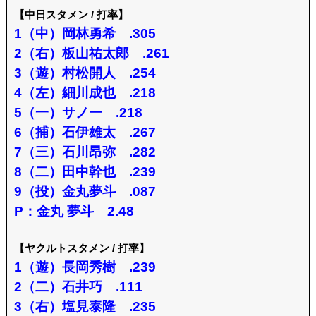
【中日スタメン / 打率】
1（中）岡林勇希 .305
2（右）板山祐太郎 .261
3（遊）村松開人 .254
4（左）細川成也 .218
5（一）サノー .218
6（捕）石伊雄太 .267
7（三）石川昂弥 .282
8（二）田中幹也 .239
9（投）金丸夢斗 .087
P：金丸 夢斗 2.48
【ヤクルトスタメン / 打率】
1（遊）長岡秀樹 .239
2（二）石井巧 .111
3（右）塩見泰隆 .235