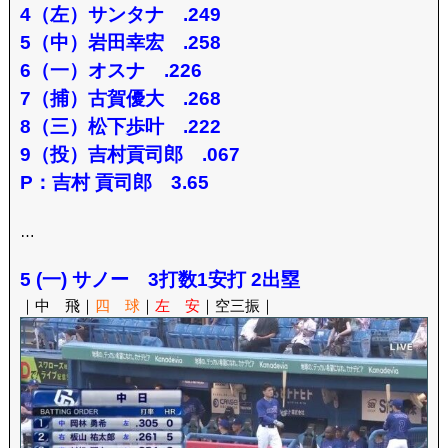
4（左）サンタナ .249
5（中）岩田幸宏 .258
6（一）オスナ .226
7（捕）古賀優大 .268
8（三）松下歩叶 .222
9（投）吉村貢司郎 .067
P：吉村 貢司郎 3.65
…
5 (一) サノー 3打数1安打 2出塁
｜中 飛｜
四 球
｜
左 安
｜空三振｜