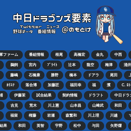
2軍ファーム
番組情報
根尾
高橋宏
金丸
中西
鵜飼
宮内
ﾌﾞﾗｲﾄ
辻本
龍空
梅津
涌
藤嶋
石橋康
勝野
橋本
ドアラ
尾田
ｶﾘｽﾃ
落合博
加藤匠
福田幸
福
濱
C. ﾛ
浦
伊藤茉
試合結果
契約情報
ドラフト
中日ドラ
吉見
荒木
川上憲
山本昌
山﨑武
和田
福留
権藤
岩瀬
森繁和
川上理
川越
結果
和田
英智
宇野
松中
与田
矢野燿