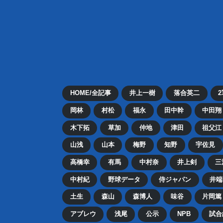
HOME/全記事
井上一樹
落合英二
岡林
村松
福永
田中幹
中田翔
木下拓
草加
仲地
津田
祖父江
山浅
山本
梅野
知野
宇佐見
高橋幸
有馬
中村奈
井上剣
三
中村紀
野球データ
侍ジャパン
井端
土生
森山
森博人
味谷
片岡篤
アブレウ
浅尾
公示
NPB
試合