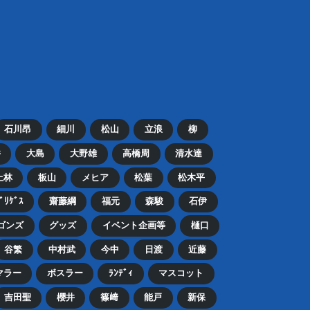
石川昂
細川
松山
立浪
柳
井
大島
大野雄
高橋周
清水達
上林
板山
メヒア
松葉
松木平
ﾄﾞﾘｹﾞｽ
齋藤綱
福元
森駿
石伊
ゴンズ
グッズ
イベント企画等
樋口
谷繁
中村武
今中
日渡
近藤
マラー
ボスラー
ﾗﾝﾃﾞｨ
マスコット
吉田聖
櫻井
篠﨑
能戸
新保