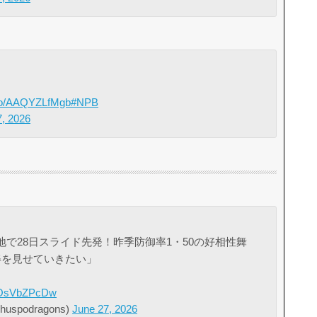
t.co/AAQYZLfMgb
#NPB
7, 2026
で28日スライド先発！昨季防御率1・50の好相性舞
姿を見せていきたい」
o/xOsVbZPcDw
podragons)
June 27, 2026