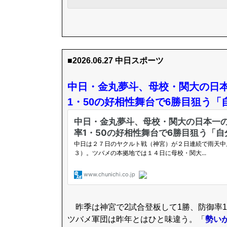
■2026.06.27 中日スポーツ
中日・金丸夢斗、母校・関大の日本
1・50の好相性舞台で6勝目狙う
昨季は神宮で2試合登板して1勝、防御率1
ツバメ軍団は昨年とはひと味違う。「
勢い