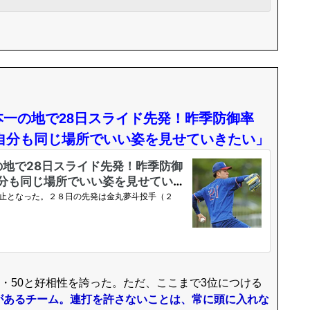
一の地で28日スライド先発！昨季防御率
「自分も同じ場所でいい姿を見せていきたい」
・50と好相性を誇った。ただ、ここまで3位につける
があるチーム。連打を許さないことは、常に頭に入れな