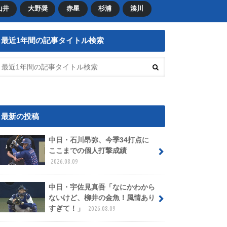
山井
大野奨
赤星
杉浦
湊川
最近1年間の記事タイトル検索
最新の投稿
中日・石川昂弥、今季34打点に
ここまでの個人打撃成績
2026.08.09
中日・宇佐見真吾「なにかわから
ないけど、柳井の金魚！風情あり
すぎて！」
2026.08.09