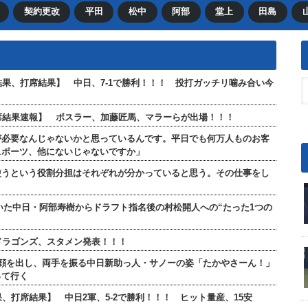
契約更改
平田
松中
阿部
堂上
田島
合結果、打席結果】 中日、7-1で勝利！！！ 投打ガッチリ噛み合い今
全打席結果速報】 ボスラー、加藤匠馬、マラーらが出場！！！
が必要なんじゃないかと思っているんです。平日でも何万人ものお客
スポーツ、他にないじゃないですか」
使うという役割分担はそれぞれが分かっていると思う。その仕事をし
ていた中日・阿部寿樹からドラフト指名後の村松開人への“たった1つの
日ドラゴンズ、スタメン発表！！！
顔を出し、両手を振る中日新助っ人・サノーの姿「たかやさーん！」
って行く
果、打席結果】 中日2軍、5-2で勝利！！！ ヒット量産、15安