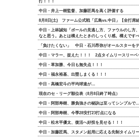
打！！！
中日・井上一樹監督、加藤匠馬を高く評価する
8月8日(土) ファーム公式戦「広島vs.中日」【全
中日・上林誠知「ボールの見逃し方、ファウルのし方
なと思う。あとは構えたときのしっくり感。構えです
「負けたくない」 中日・石川昂弥がオールスターを
中日・マラー、捉えた！！！ 2点タイムリースリーベ
中日・草加勝、今日も無失点！！！
中日・福永裕基、出塁しまくる！！！
中日・高橋宏斗の平均球速が…
現在のセ・リーグ順位表（8月8日終了時点）
中日・阿部寿樹、勝負強さの秘訣は至ってシンプルで
中日・阿部寿樹、今季28安打23打点になる
中日・松木平優太、復活へ好投を見せる！！！
中日・加藤匠馬、スタメン起用に応える先制タイムリー