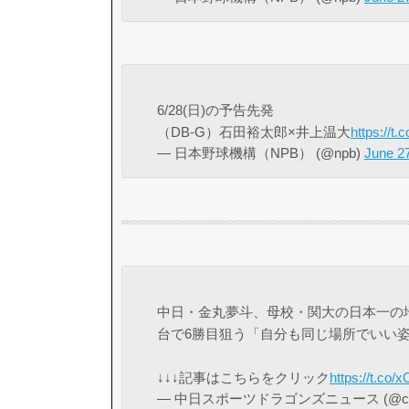
6/28(日)の予告先発
（DB-G）石田裕太郎×井上温大
https://
— 日本野球機構（NPB） (@npb)
June 2
中日・金丸夢斗、母校・関大の日本一の地
台で6勝目狙う「自分も同じ場所でいい
↓↓↓記事はこちらをクリック
https://t.c
— 中日スポーツドラゴンズニュース (@chus