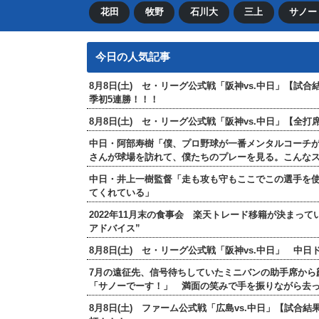
花田
牧野
石川大
三上
サノー
今日の人気記事
8月8日(土) セ・リーグ公式戦「阪神vs.中日」【試
季初5連勝！！！
8月8日(土) セ・リーグ公式戦「阪神vs.中日」【
中日・阿部寿樹「僕、プロ野球が一番メンタルコーチ
さんが球場を訪れて、僕たちのプレーを見る。こんな
中日・井上一樹監督「走も攻も守もここでこの選手を
てくれている」
2022年11月末の食事会 楽天トレード移籍が決まっ
アドバイス”
8月8日(土) セ・リーグ公式戦「阪神vs.中日」 中
7月の遠征先、信号待ちしていたミニバンの助手席から
「サノーでーす！」 満面の笑みで手を振りながら去
8月8日(土) ファーム公式戦「広島vs.中日」【試合結