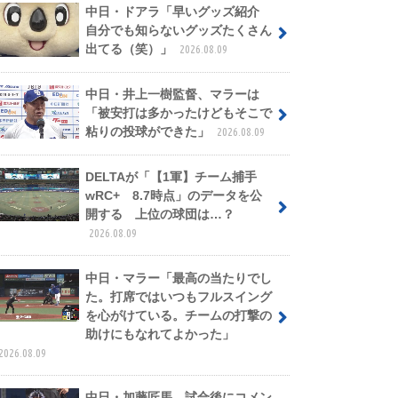
中日・ドアラ「早いグッズ紹介
自分でも知らないグッズたくさん
出てる（笑）」
2026.08.09
中日・井上一樹監督、マラーは
「被安打は多かったけどもそこで
粘りの投球ができた」
2026.08.09
DELTAが「【1軍】チーム捕手
wRC+ 8.7時点」のデータを公
開する 上位の球団は…？
2026.08.09
中日・マラー「最高の当たりでし
た。打席ではいつもフルスイング
を心がけている。チームの打撃の
助けにもなれてよかった」
2026.08.09
中日・加藤匠馬、試合後にコメン