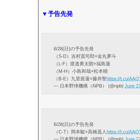
▼予告先発
6/28(日)の予告先発
（S-D）吉村貢司郎×金丸夢斗
（L-F）渡邉勇太朗×福島蓮
（M-H）小島和哉×松本晴
（B-E）九里亜蓮×藤井聖
https://t.co/AA
— 日本野球機構（NPB） (@npb)
June 2
6/28(日)の予告先発
（C-T）岡本駿×髙橋遥人
https://t.co/AA
— 日本野球機構（NPB） (@npb)
June 2