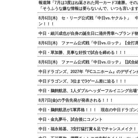
報道陣「7月は3度はね返された同一カード3連勝。そ
「そうふうな嫌な情報は要らないんで、いつも言いま
8月6日(木) セ・リーグ公式戦「中日vs.ヤクルト」
ン！！！
中日・細川成也が自身の誕生日に涌井秀章へブランド
8月6日(木) ファーム公式戦「中日vs.ロッテ」【
中日・草加勝、見事な好投で試合を締める！！！
8月6日(木) ファーム公式戦「中日vs.ロッテ」【試
中日ドラゴンズ、2027年『FCユニホーム』のデザイ
中日ドラゴンズ、3位まで3ゲーム差に迫る！！！
中日・鵜飼航丞、1人ダブルヘッダーフルイニング出場
8月7日(金)の予告先発が発表される！！！
中日・鵜飼航丞が1軍昇格！！！ 現在の中日ドラゴン
中日・金丸夢斗、試合後にコメント
中日・福永裕基、3安打猛打賞＆足でチャンスメイク！