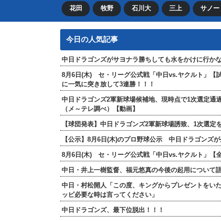
花田
牧野
石川大
三上
サノー
今日の人気記事
中日ドラゴンズがサヨナラ勝ちしても水をかけに行か
8月6日(木) セ・リーグ公式戦「中日vs.ヤクルト」
に一気に突き放して3連勝！！！
中日ドラゴンズ2軍新球場候補地、現時点で1次選定通
（メ～テレ調べ）【動画】
【球団発表】中日ドラゴンズ2軍新球場誘致、1次選定を
【公示】8月6日(木)のプロ野球公示 中日ドラゴンズ
8月6日(木) セ・リーグ公式戦「中日vs.ヤクルト
中日・井上一樹監督、福元悠真の今後の起用について
中日・村松開人「この度、キングからプレゼントをい
ッピ必要な時は言ってください」
中日ドラゴンズ、最下位脱出！！！