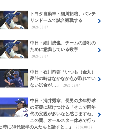
トヨタ自動車・細川拓哉、バンテ
リンドームで試合観戦する
2026.08.07
中日・細川成也、チームの勝利の
ために意識している数字
2026.08.07
中日・石川昂弥「いつも（金丸）
夢斗の時はなかなか点が取れてい
ない試合が…」
2026.08.07
中日・涌井秀章、長男の少年野球
の応援に駆けつける「そこで同年
代の父親が多いなと感じますね。
この間、オールスター休みで行っ
た時に30代後半の人たちと話すと…」
2026.08.07