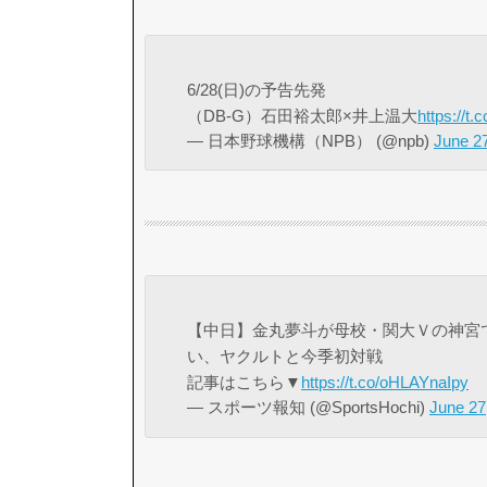
6/28(日)の予告先発
（DB-G）石田裕太郎×井上温大
https://
— 日本野球機構（NPB） (@npb)
June 2
【中日】金丸夢斗が母校・関大Ｖの神宮
い、ヤクルトと今季初対戦
記事はこちら▼
https://t.co/oHLAYnaIpy
— スポーツ報知 (@SportsHochi)
June 27