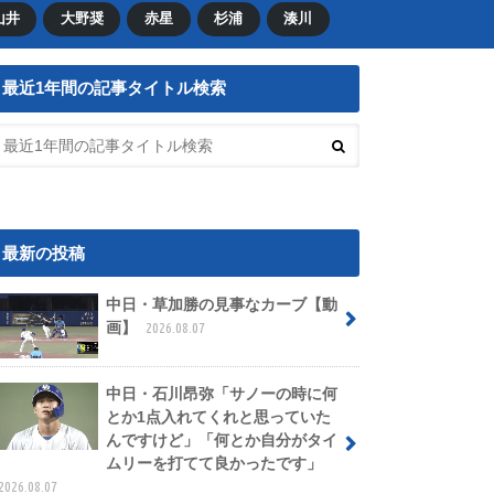
山井
大野奨
赤星
杉浦
湊川
最近1年間の記事タイトル検索
最新の投稿
中日・草加勝の見事なカーブ【動
画】
2026.08.07
中日・石川昂弥「サノーの時に何
とか1点入れてくれと思っていた
んですけど」「何とか自分がタイ
ムリーを打てて良かったです」
2026.08.07