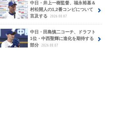
中日・井上一樹監督、福永裕基＆
村松開人の1,2番コンビについて
言及する
2026.08.07
中日・田島慎二コーチ、ドラフト
1位・中西聖輝に進化を期待する
部分
2026.08.07