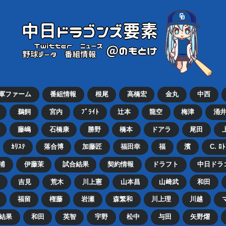
2軍ファーム
番組情報
根尾
高橋宏
金丸
中西
鵜飼
宮内
ﾌﾞﾗｲﾄ
辻本
龍空
梅津
涌
藤嶋
石橋康
勝野
橋本
ドアラ
尾田
ｶﾘｽﾃ
落合博
加藤匠
福田幸
福
濱
C. ﾛ
浦
伊藤茉
試合結果
契約情報
ドラフト
中日ドラ
吉見
荒木
川上憲
山本昌
山﨑武
和田
福留
権藤
岩瀬
森繁和
川上理
川越
結果
和田
英智
宇野
松中
与田
矢野燿