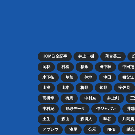
HOME/全記事
井上一樹
落合英二
岡林
村松
福永
田中幹
中田翔
木下拓
草加
仲地
津田
祖父江
山浅
山本
梅野
知野
宇佐見
高橋幸
有馬
中村奈
井上剣
三
中村紀
野球データ
侍ジャパン
井端
土生
森山
森博人
味谷
片岡篤
アブレウ
浅尾
公示
NPB
試合