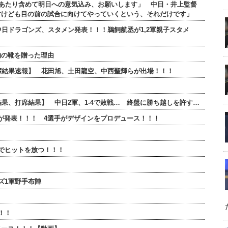
のあたり含めて明日への意気込み、お願いします」 中日・井上監督
すけども目の前の試合に向けてやっていくという、それだけです」
 中日ドラゴンズ、スタメン発表！！！鵜飼航丞が1,2軍親子スタメ
物の靴を贈った理由
全打席結果速報】 花田旭、土田龍空、中西聖輝らが出場！！！
合結果、打席結果】 中日2軍、1-4で敗戦… 終盤に勝ち越しを許す…
ンが発表！！！ 4選手がデザインをプロデュース！！！
でヒットを放つ！！！
ズ1軍野手布陣
！！