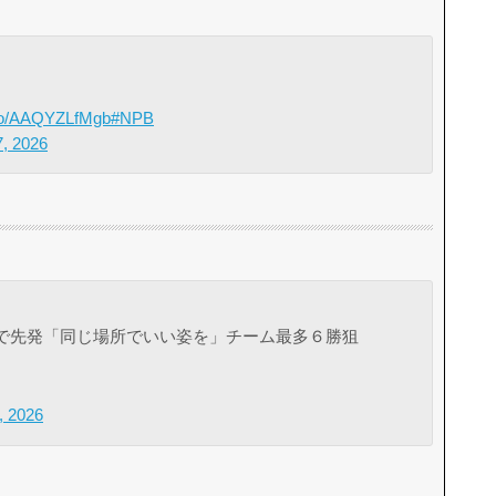
t.co/AAQYZLfMgb
#NPB
7, 2026
で先発「同じ場所でいい姿を」チーム最多６勝狙
, 2026