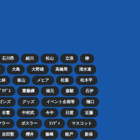
石川昂
細川
松山
立浪
柳
井
大島
大野雄
高橋周
清水達
上林
板山
メヒア
松葉
松木平
ﾄﾞﾘｹﾞｽ
齋藤綱
福元
森駿
石伊
ゴンズ
グッズ
イベント企画等
樋口
谷繁
中村武
今中
日渡
近藤
マラー
ボスラー
ﾗﾝﾃﾞｨ
マスコット
吉田聖
櫻井
篠﨑
能戸
新保