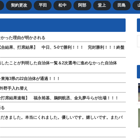
契約更改
平田
松中
阿部
堂上
田島
なかった理由が明かされる
【試合結果、打席結果】 中日、5-0で勝利！！！ 完封勝利！！！終盤
過したことが判明した自治体一覧＆2次選考に進めなかった自治体
東海3県の22自治体が通過！！！
が外野手入れ替え
」【全打席結果速報】 福永裕基、鵜飼航丞、金丸夢斗らが出場！！！
語る
ただきました。本当にくれました。優しいです。嬉しいです。またバ