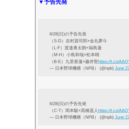
▼予告先発
6/28(日)の予告先発
（S-D）吉村貢司郎×金丸夢斗
（L-F）渡邉勇太朗×福島蓮
（M-H）小島和哉×松本晴
（B-E）九里亜蓮×藤井聖
https://t.co/AA
— 日本野球機構（NPB） (@npb)
June 2
6/28(日)の予告先発
（C-T）岡本駿×髙橋遥人
https://t.co/AA
— 日本野球機構（NPB） (@npb)
June 2