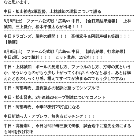
なと思います」
中日・飯山裕志2軍監督、上林誠知の現状について語る
8月8日(土) ファーム公式戦「広島vs.中日」【全打席結果速報】 上林
誠知、三上愛介、松木平優太らが出場！！！
中日ドラゴンズ、勝利の瞬間！！！ 高橋宏斗＆阿部寿樹も笑顔！！！
【動画】
8月8日(土) ファーム公式戦「広島vs.中日」【試合結果、打席結果】
中日2軍、5-2で勝利！！！ ヒット量産、15安打！！！
中日・上林誠知「ボールの見逃し方、ファウルのし方、打球の質という
か、そういうものがもう少し上がってくればいいかなと思う。あとは構
えたときのしっくり感。構えですべてが決まるのでもう少しですね」
中日・阿部寿樹、勝負強さの秘訣は至ってシンプルで…
中日・松山晋也、2年連続20セーブ到達についてコメント
中日・阿部寿樹、今季28安打23打点になる
中日新助っ人・アブレウ、無失点ピッチング！！！
中日・高橋宏斗、今日は5回9奪三振で降板 試合途中に指先を気にする
も5回を投げ切る