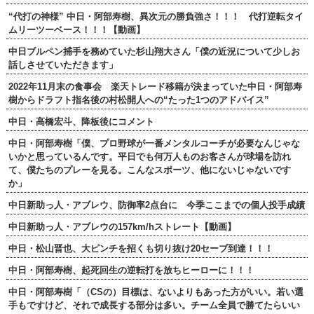
“代打の神様” 中日・阿部寿樹、異次元の勝負強さ！！！ 代打逆転タイ
ムリーツーベース！！！【動画】
中日ブルペン捕手を務めていた杉山翔大さん「僕の近況について少しお
話しさせていただきます」
2022年11月末の食事会 楽天トレード移籍が決まっていた中日・阿部寿
樹からドラフト指名後の村松開人への“たった1つのアドバイス”
中日・高橋宏斗、降板後にコメント
中日・阿部寿樹「僕、プロ野球が一番メンタルコーチが必要なんじゃな
いかと思っているんです。平日でも何万人ものお客さんが球場を訪れ
て、僕たちのプレーを見る。こんなスポーツ、他にないじゃないです
か」
中日新助っ人・アブレウ、防御率2点台に 今季ここまでの個人投手成績
中日新助っ人・アブレウの157km/hストレート【動画】
中日・松山晋也、大ピンチを招くも切り抜け20セーブ到達！！！
中日・阿部寿樹、起死回生の逆転打を放ちヒーローに！！！
中日・阿部寿樹「（CSの）目標は、ないよりもあった方がいい。若い選
手もですけど、それで成長する部分は多い。チーム全員で勝てたらいい