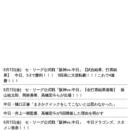
8月7日(金) セ・リーグ公式戦「阪神vs.中日」【試合結果、打席結
果】 中日、3-2で勝利！！！ 9回表に大逆転劇！！！これで4連
勝！！！
8月7日(金) セ・リーグ公式戦「阪神vs.中日」【全打席結果速報】 板
山祐太郎、岡林勇希、高橋宏斗らが出場！！！
中日・樋口正修「まさかクイックをしてこないとは思わなかった」
中日・井上一樹監督、高橋宏斗が5回降板した理由を明かす
8月7日(金) セ・リーグ公式戦「阪神vs.中日」 中日ドラゴンズ、スタ
メン発表！！！