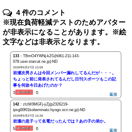
4
件のコメント
※現在負荷軽減テストのためアバター
が非表示になることがあります。※絵
文字などは非表示となります。
133
：TBmO4YWNj-kZG(h061-211-143-
078.user.starcat.ne.jp)-ND
2026年6月27日 13:09
岩瀬次男さんは今回メンバー漏れしてるんだが・・・。
ちょっと前に発表されてるんだし日刊スポーツもこの記
事を何故今日あげたのか？
3
0
返信
142
：zIzM3MGFj-yZj(p2326219-
ipxg00f01kobeminato.hyogo.ocn.ne.jp)-ND
2026年6月27日 14:28
岩瀬の息子って名電だったんでは？あの子の弟か。
5
0
返信