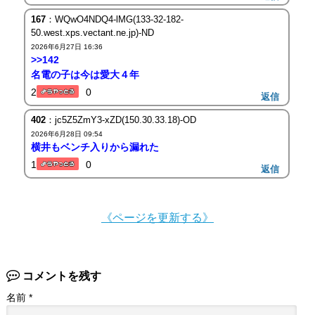
167
：WQwO4NDQ4-lMG(133-32-182-
50.west.xps.vectant.ne.jp)-ND
2026年6月27日 16:36
>>142
名電の子は今は愛大４年
2
0
返信
402
：jc5Z5ZmY3-xZD(150.30.33.18)-OD
2026年6月28日 09:54
横井もベンチ入りから漏れた
1
0
返信
《ページを更新する》
コメントを残す
名前
*