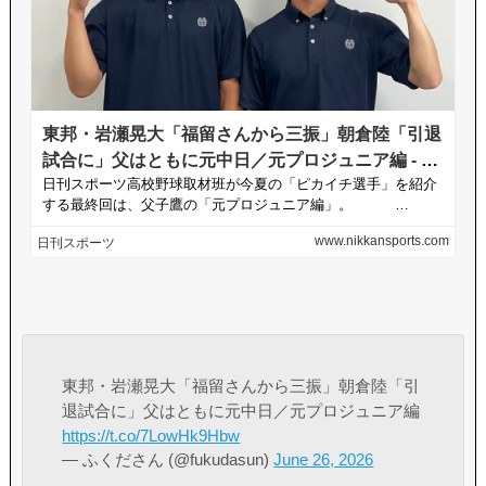
東邦・岩瀬晃大「福留さんから三振」朝倉陸「引
退試合に」父はともに元中日／元プロジュニア編
https://t.co/7LowHk9Hbw
— ふくださん (@fukudasun)
June 26, 2026