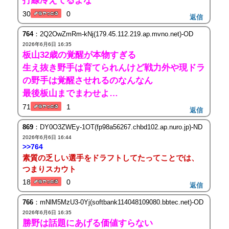
打線冷えてるよな
30
0
返信
764
：2Q2OwZmRm-kNj(179.45.112.219.ap.mvno.net)-OD
2026年6月6日 16:35
板山32歳の覚醒が本物すぎる
生え抜き野手は育てられんけど戦力外や現ドラ
の野手は覚醒させれるのなんなん
最後板山までまわせよ…
71
1
返信
869
：DY0O3ZWEy-1OT(fp98a56267.chbd102.ap.nuro.jp)-ND
2026年6月6日 16:44
>>764
素質の乏しい選手をドラフトしてたってことでは、
つまりスカウト
18
0
返信
766
：mNlM5MzU3-0Yj(softbank114048109080.bbtec.net)-OD
2026年6月6日 16:35
勝野は話題にあげる価値すらない