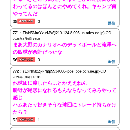
わってるのはほんとにやめてくれ。キャンプ何
やってんだ
39
0
返信
771
：TIyN5MmYx-zMW(i219-124-8-095.us.mics.ne.jp)-OD
2026年6月6日 16:35
まあ大野のカナリオへのデッドボールと滝澤へ
の四球が余計だったな
56
0
返信
772
：zExNlMzZj-kNj(p5534008-ipoe.ipoe.ocn.ne.jp)-OD
2026年6月6日 16:35
他球団に渡したら…とかええねん
勝野が尾形になれるもんならなってみろやって
感じ
ハムあたり好きそうな球団にトレード持ちかけ
たら？
52
1
返信