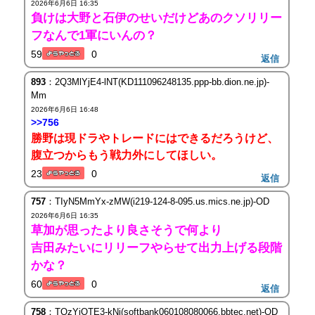
2026年6月6日 16:35
負けは大野と石伊のせいだけどあのクソリリー
フなんで1軍にいんの？
59
0
返信
893
：2Q3MlYjE4-lNT(KD111096248135.ppp-bb.dion.ne.jp)-
Mm
2026年6月6日 16:48
>>756
勝野は現ドラやトレードにはできるだろうけど、
腹立つからもう戦力外にしてほしい。
23
0
返信
757
：TIyN5MmYx-zMW(i219-124-8-095.us.mics.ne.jp)-OD
2026年6月6日 16:35
草加が思ったより良さそうで何より
吉田みたいにリリーフやらせて出力上げる段階
かな？
60
0
返信
758
：TQzYiOTE3-kNj(softbank060108080066.bbtec.net)-OD