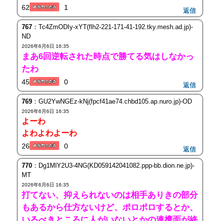
62
1
返信
767
：Tc4ZmODIy-xYT(flh2-221-171-41-192.tky.mesh.ad.jp)-
ND
2026年6月6日 16:35
まあ6回逆転された時点で勝てる気はしなかっ
たわ
45
0
返信
769
：GU2YwNGEz-kNj(fpcf41ae74.chbd105.ap.nuro.jp)-OD
2026年6月6日 16:35
よーわ
よわよわよーわ
26
0
返信
770
：Dg1MlY2U3-4NG(KD059142041082.ppp-bb.dion.ne.jp)-
MT
2026年6月6日 16:35
打てない、抑えられないのは相手ありきの部分
もあるから仕方ないけど、ポロポロするとか、
いるべきところに人がいないとかの連携面が終