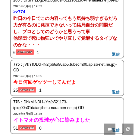
209
：DRhYlZDgz-kZG(M014011195129.v4.enabler.ne.jp)-ND
2026年6月6日 19:33
>>774
昨日の今日でこの内容ってもう気持ち弱すぎるだろ
力が有るのに発揮できないって結局自分の問題だ
し、プロとしてのどうかと思うって事
他球団で死に物狂いでやり直して覚醒するタイプな
のかな・・・
6
1
返信
775
：jVkYlODdi-lN2(pb6a96ab5.tubecm00.ap.so-net.ne.jp)-
OD
2026年6月6日 16:35
今日何回ゲッツーしてんだよ
25
1
返信
776
：DhkMlNDI1-jYz(p521173-
ipxg00a01daianjibetu.nara.ocn.ne.jp)-OD
2026年6月6日 16:35
イトマオの投球が心に染みました
51
0
返信