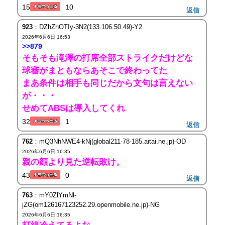
15
10
返信
923
：DZhZhOTIy-3N2(133.106.50.49)-Y2
2026年6月6日 16:53
>>879
そもそも滝澤の打席全部ストライクだけどな
球審がまともならあそこで終わってた
まあ条件は相手も同じだから文句は言えない
が・・・
せめてABSは導入してくれ
32
1
返信
762
：mQ3NhNWE4-kNj(global211-78-185.aitai.ne.jp)-OD
2026年6月6日 16:35
親の顔より見た逆転敗け。
43
0
返信
763
：mY0ZlYmNl-
jZG(om126167123252.29.openmobile.ne.jp)-NG
2026年6月6日 16:35