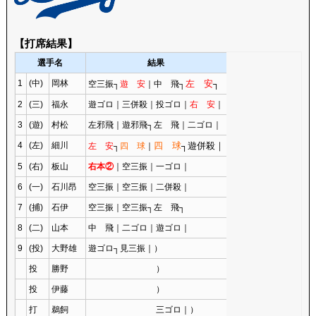
【打席結果】
選手名
結果
1
(中)
岡林
左 安
┐
空三振┐
遊 安
｜中 飛┐
2
(三)
福永
遊ゴロ｜三併殺｜投ゴロ｜
右 安
｜
3
(遊)
村松
左邪飛｜遊邪飛┐左 飛｜二ゴロ｜
4
(左)
細川
四 球
┐遊併殺｜
左 安
┐
四 球
｜
5
(右)
板山
右本②
｜空三振｜一ゴロ｜
6
(一)
石川昂
空三振｜空三振｜二併殺｜
7
(捕)
石伊
空三振｜空三振┐左 飛┐
8
(二)
山本
中 飛｜二ゴロ｜遊ゴロ｜
9
(投)
大野雄
遊ゴロ┐見三振｜）
投
勝野
）
投
伊藤
）
打
鵜飼
三ゴロ｜）