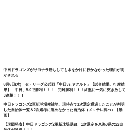
中日ドラゴンズがサヨナラ勝ちしても水をかけに行かなかった理由が明
かされる
8月6日(木) セ・リーグ公式戦「中日vs.ヤクルト」【試合結果、打席結
果】 中日、5-0で勝利！！！ 完封勝利！！！終盤に一気に突き放して
3連勝！！！
中日ドラゴンズ2軍新球場候補地、現時点で1次選定通過したことが判明
した自治体一覧＆2次選考に進めなかった自治体（メ～テレ調べ）【動
画】
【球団発表】中日ドラゴンズ2軍新球場誘致、1次選定を東海3県の22自
治体が通過！！！