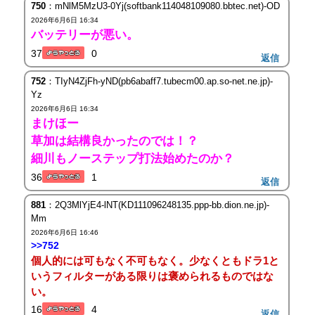
750
：mNlM5MzU3-0Yj(softbank114048109080.bbtec.net)-OD
2026年6月6日 16:34
バッテリーが悪い。
37
0
返信
752
：TIyN4ZjFh-yND(pb6abaff7.tubecm00.ap.so-net.ne.jp)-
Yz
2026年6月6日 16:34
まけほー
草加は結構良かったのでは！？
細川もノーステップ打法始めたのか？
36
1
返信
881
：2Q3MlYjE4-lNT(KD111096248135.ppp-bb.dion.ne.jp)-
Mm
2026年6月6日 16:46
>>752
個人的には可もなく不可もなく。少なくともドラ1と
いうフィルターがある限りは褒められるものではな
い。
16
4
返信