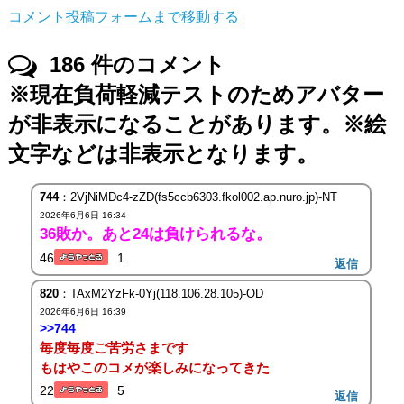
コメント投稿フォームまで移動する
186
件のコメント
※現在負荷軽減テストのためアバター
が非表示になることがあります。※絵
文字などは非表示となります。
744
：2VjNiMDc4-zZD(fs5ccb6303.fkol002.ap.nuro.jp)-NT
2026年6月6日 16:34
36敗か。あと24は負けられるな。
46
1
返信
820
：TAxM2YzFk-0Yj(118.106.28.105)-OD
2026年6月6日 16:39
>>744
毎度毎度ご苦労さまです
もはやこのコメが楽しみになってきた
22
5
返信