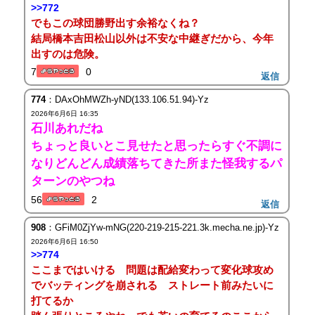
>>772
でもこの球団勝野出す余裕なくね？
結局橋本吉田松山以外は不安な中継ぎだから、今年
出すのは危険。
7
0
返信
774
：DAxOhMWZh-yND(133.106.51.94)-Yz
2026年6月6日 16:35
石川あれだね
ちょっと良いとこ見せたと思ったらすぐ不調に
なりどんどん成績落ちてきた所また怪我するパ
ターンのやつね
56
2
返信
908
：GFiM0ZjYw-mNG(220-219-215-221.3k.mecha.ne.jp)-Yz
2026年6月6日 16:50
>>774
ここまではいける 問題は配給変わって変化球攻め
でバッティングを崩される ストレート前みたいに
打てるか