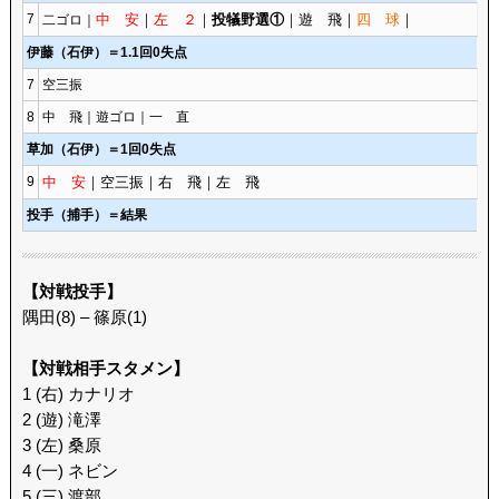
7
中 安
｜
左 ２
｜
投犠野選①
｜遊 飛｜
四 球
｜
二ゴロ｜
伊藤（石伊）＝1.1回0失点
7
空三振
8
中 飛｜遊ゴロ｜一 直
草加（石伊）＝1回0失点
9
中 安
｜空三振｜右 飛｜左 飛
投手（捕手）＝結果
【対戦投手】
隅田(8) – 篠原(1)
【対戦相手スタメン】
1 (右) カナリオ
2 (遊) 滝澤
3 (左) 桑原
4 (一) ネビン
5 (三) 渡部