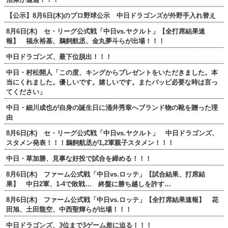
【公示】8月6日(木)のプロ野球公示 中日ドラゴンズが外野手入れ替え
8月6日(木) セ・リーグ公式戦「中日vs.ヤクルト」【全打席結果速
報】 福永裕基、鵜飼航丞、金丸夢斗らが出場！！！
中日ドラゴンズ、最下位脱出！！！
中日・村松開人「この度、キングからプレゼントをいただきました。本
当にくれました。優しいです。嬉しいです。またバッピ必要な時は言っ
てください」
中日・細川成也が自身の誕生日に涌井秀章へブランド物の靴を贈った理
由
8月6日(木) セ・リーグ公式戦「中日vs.ヤクルト」 中日ドラゴンズ、
スタメン発表！！！鵜飼航丞が1,2軍親子スタメン！！！
中日・草加勝、見事な好投で試合を締める！！！
8月6日(木) ファーム公式戦「中日vs.ロッテ」【試合結果、打席結
果】 中日2軍、1-4で敗戦… 終盤に勝ち越しを許す…
8月6日(木) ファーム公式戦「中日vs.ロッテ」【全打席結果速報】 花
田旭、土田龍空、中西聖輝らが出場！！！
中日ドラゴンズ、3位まで3ゲーム差に迫る！！！