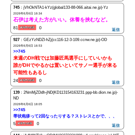
745
：jVhOkNTA1-kYz(global133-88-066.aitai.ne.jp)-Yz
2026年6月6日 16:34
石伊は考えた方がいい。休養を挟むなど。
81
0
返信
927
：GEzYzNDZl-hZj(cc116-12-3-109.ccnw.ne.jp)-OD
2026年6月6日 16:53
>>745
来週のDH戦では加藤匠馬選手にしていいかも
誰がDHでやるかは置いといてサノー選手が来る
可能性もあるし
24
0
返信
139
：2NmMjZDdh-jND(KD113154163231.ppp-bb.dion.ne.jp)-
ND
2026年6月6日 18:05
>>745
帯状疱疹って2回なったりする？ストレスとかで、、、
5
0
返信