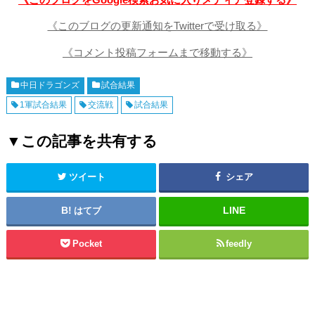
《このブログの更新通知をTwitterで受け取る》
《コメント投稿フォームまで移動する》
中日ドラゴンズ
試合結果
1軍試合結果
交流戦
試合結果
▼この記事を共有する
ツイート
シェア
はてブ
Pocket
feedly