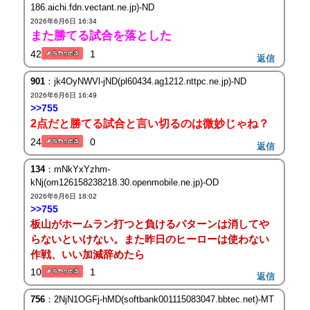
186.aichi.fdn.vectant.ne.jp)-ND
2026年6月6日 16:34
また勝てる試合を落とした
42
1
返信
901
：jk4OyNWVl-jND(pl60434.ag1212.nttpc.ne.jp)-ND
2026年6月6日 16:49
>>755
2点だと勝てる試合と言い切るのは微妙じゃね？
24
0
返信
134
：mNkYxYzhm-
kNj(om126158238218.30.openmobile.ne.jp)-OD
2026年6月6日 18:02
>>755
板山がホームラン打つと負けるパターンは消してや
らないといけない。また昨日のヒーローは使わない
作戦、いい加減辞めたら
10
1
返信
756
：2NjN1OGFj-hMD(softbank001115083047.bbtec.net)-MT