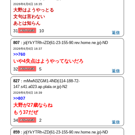
2026年6月6日 16:35
大野はようやっとる
文句は言わない
あとは知らん
31
10
返信
807
：jdjYkYTRh-iZD(61-23-155-90.rev.home.ne.jp)-ND
2026年6月6日 16:37
>>760
いや4失点はようやってないだろ
32
5
返信
827
：mMwN3ZGM1-4ND(i114-188-72-
147.s41.a023.ap.plala.or.jp)-N2
2026年6月6日 16:39
>>807
大野が27歳ならね
もう37だぜ
34
2
返信
859
：jdjYkYTRh-iZD(61-23-155-90.rev.home.ne.jp)-ND