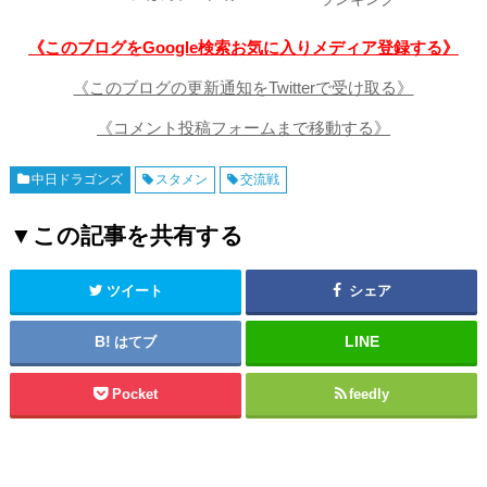
《このブログをGoogle検索お気に入りメディア登録する》
《このブログの更新通知をTwitterで受け取る》
《コメント投稿フォームまで移動する》
中日ドラゴンズ
スタメン
交流戦
▼この記事を共有する
ツイート
シェア
はてブ
Pocket
feedly