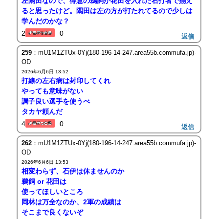
左隅田なので、得意の鵜飼か花田を入れた右打者で揃え
ると思ったけど。隅田は左の方が打たれてるので少しは
学んだのかな？
2
0
返信
259
：mU1M1ZTUx-0Yj(180-196-14-247.area55b.commufa.jp)-
OD
2026年6月6日 13:52
打線の左右病は封印してくれ
やっても意味がない
調子良い選手を使うべ
タカヤ頼んだ
4
0
返信
262
：mU1M1ZTUx-0Yj(180-196-14-247.area55b.commufa.jp)-
OD
2026年6月6日 13:53
相変わらず、石伊は休ませんのか
鵜飼 or 花田は
使ってほしいところ
岡林は万全なのか、2軍の成績は
そこまで良くないぞ