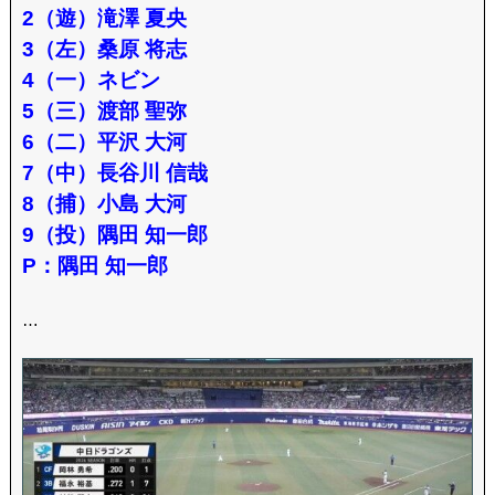
2（遊）滝澤 夏央
3（左）桑原 将志
4（一）ネビン
5（三）渡部 聖弥
6（二）平沢 大河
7（中）長谷川 信哉
8（捕）小島 大河
9（投）隅田 知一郎
P：隅田 知一郎
…