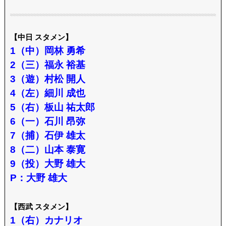
【中日 スタメン】
1（中）岡林 勇希
2（三）福永 裕基
3（遊）村松 開人
4（左）細川 成也
5（右）板山 祐太郎
6（一）石川 昂弥
7（捕）石伊 雄太
8（二）山本 泰寛
9（投）大野 雄大
P：大野 雄大
【西武 スタメン】
1（右）カナリオ