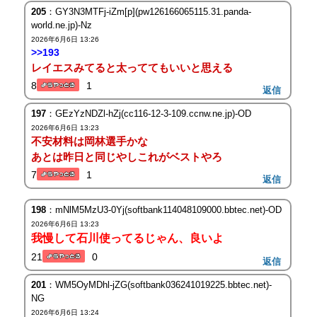
205
：GY3N3MTFj-iZm[p](pw126166065115.31.panda-
world.ne.jp)-Nz
2026年6月6日 13:26
>>193
レイエスみてると太っててもいいと思える
8
1
返信
197
：GEzYzNDZl-hZj(cc116-12-3-109.ccnw.ne.jp)-OD
2026年6月6日 13:23
不安材料は岡林選手かな
あとは昨日と同じやしこれがベストやろ
7
1
返信
198
：mNlM5MzU3-0Yj(softbank114048109000.bbtec.net)-OD
2026年6月6日 13:23
我慢して石川使ってるじゃん、良いよ
21
0
返信
201
：WM5OyMDhl-jZG(softbank036241019225.bbtec.net)-
NG
2026年6月6日 13:24