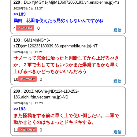
228
：DUxYjMGY1-jMj(M106072050193.v4.enabler.ne.jp)-Yz
2026年6月6日 13:37
>>189
鵜飼 花田を使えたら見劣りしないんですがね
4
0
返信
193
：GM1MhNGY3-
zZD(om126233180039.36.openmobile.ne.jp)-NT
2026年6月6日 13:21
サノーって完全に治ったと判断してから上げるべき
か、２軍で出しててもいつかまた爆発するから早く
上げるべきかどっちがいいんだろう
18
0
返信
200
：2QxZiMGVm-jND(124-110-252-
186.aichi.fdn.vectant.ne.jp)-ND
2026年6月6日 13:23
>>193
また怪我をする前に早く上で使い倒したい。二軍で
動かせとくのはちょっとドキドキする。
11
0
返信