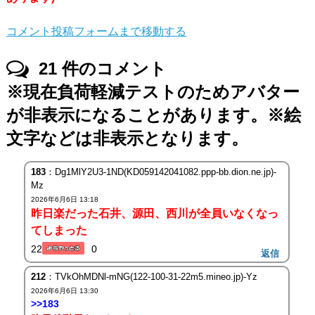
コメント投稿フォームまで移動する
21
件のコメント
※現在負荷軽減テストのためアバター
が非表示になることがあります。※絵
文字などは非表示となります。
183
：Dg1MlY2U3-1ND(KD059142041082.ppp-bb.dion.ne.jp)-
Mz
2026年6月6日 13:18
昨日楽だった石井、源田、西川が全員いなくなっ
てしまった
22
0
返信
212
：TVkOhMDNl-mNG(122-100-31-22m5.mineo.jp)-Yz
2026年6月6日 13:30
>>183