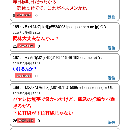
昨日移動日だったから
一部休ませてて、これがベスメンかね
6
0
返信
185
：zExNlMzZj-kNj(p5534008-ipoe.ipoe.ocn.ne.jp)-OD
2026年6月6日 13:18
岡林大丈夫なんか…？
22
0
返信
187
：TAxMiNjM2-yND(d193-116-46-193.cna.ne.jp)-Yz
2026年6月6日 13:18
いけるんか？
1
0
返信
189
：TM2ZzNDRi-hZj(M014011015096.v4.enabler.ne.jp)-OD
2026年6月6日 13:19
バヤシは無事で良かったけど、西武の打線ヤバ過
ぎるだろ
下位打線が下位打線じゃない
26
0
返信