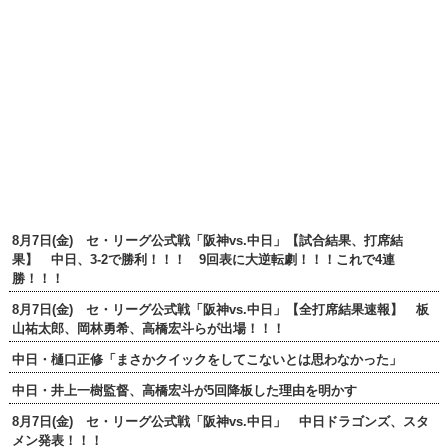
8月7日(金) セ・リーグ公式戦「阪神vs.中日」【試合結果、打席結
果】 中日、3-2で勝利！！！ 9回表に大逆転劇！！！これで4連
勝！！！
8月7日(金) セ・リーグ公式戦「阪神vs.中日」【全打席結果速報】 板
山祐太郎、岡林勇希、高橋宏斗らが出場！！！
中日・樋口正修「まさかクイックをしてこないとは思わなかった」
中日・井上一樹監督、高橋宏斗が5回降板した理由を明かす
8月7日(金) セ・リーグ公式戦「阪神vs.中日」 中日ドラゴンズ、スタ
メン発表！！！