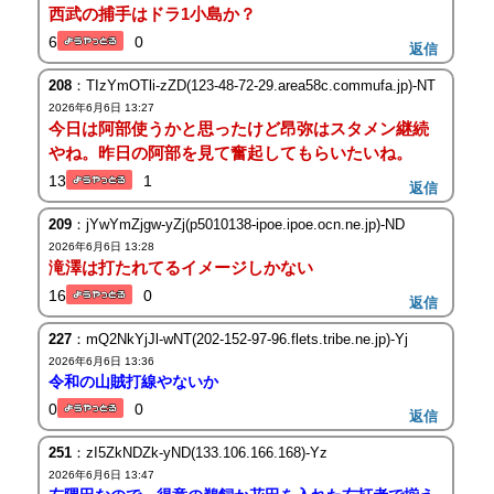
西武の捕手はドラ1小島か？
6
0
返信
208
：TIzYmOTli-zZD(123-48-72-29.area58c.commufa.jp)-NT
2026年6月6日 13:27
今日は阿部使うかと思ったけど昂弥はスタメン継続
やね。昨日の阿部を見て奮起してもらいたいね。
13
1
返信
209
：jYwYmZjgw-yZj(p5010138-ipoe.ipoe.ocn.ne.jp)-ND
2026年6月6日 13:28
滝澤は打たれてるイメージしかない
16
0
返信
227
：mQ2NkYjJl-wNT(202-152-97-96.flets.tribe.ne.jp)-Yj
2026年6月6日 13:36
令和の山賊打線やないか
0
0
返信
251
：zI5ZkNDZk-yND(133.106.166.168)-Yz
2026年6月6日 13:47