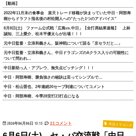
【動画】
2022年11月末の食事会 楽天トレード移籍が決まっていた中日・阿部寿
樹からドラフト指名後の村松開人への“たった1つのアドバイス”
8月8日(土) ファーム公式戦「広島vs.中日」【全打席結果速報】 上林
誠知、三上愛介、松木平優太らが出場！！！
元中日監督・立浪和義さん、阪神戦について語る「京セラだと…」
元中日監督・立浪和義さん、中日ドラゴンズのAクラス入りの可能性に
ついて問われ…
中日新助っ人・アブレウ、無失点ピッチング！！！
中日・阿部寿樹、勝負強さの秘訣は至ってシンプルで…
中日・松山晋也、2年連続20セーブ到達についてコメント
中日・阿部寿樹、今季28安打23打点になる
2026年06月06日 13:15
21コメント
中日ドラゴンズ
6月6日(土) セ・パ交流戦「中日