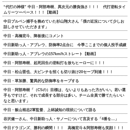
“代打の神様” 中日・阿部寿樹、異次元の勝負強さ！！！ 代打逆転タイ
ムリーツーベース！！！【動画】
中日ブルペン捕手を務めていた杉山翔大さん「僕の近況について少しお
話しさせていただきます」
中日・高橋宏斗、降板後にコメント
中日新助っ人・アブレウ、防御率2点台に 今季ここまでの個人投手成績
中日新助っ人・アブレウの157km/hストレート【動画】
中日・阿部寿樹、起死回生の逆転打を放ちヒーローに！！！
中日・松山晋也、大ピンチを招くも切り抜け20セーブ到達！！！
中日・草加勝、驚異的な防御率をキープする
中日・阿部寿樹「（CSの）目標は、ないよりもあった方がいい。若い選
手もですけど、それで成長する部分は多い。チーム全員で勝てたらいい
なと思います」
中日・飯山裕志2軍監督、上林誠知の現状について語る
谷沢健一さん、中日新助っ人・サノーについて言及する「4番を…」
中日ドラゴンズ、勝利の瞬間！！！ 高橋宏斗＆阿部寿樹も笑顔！！！