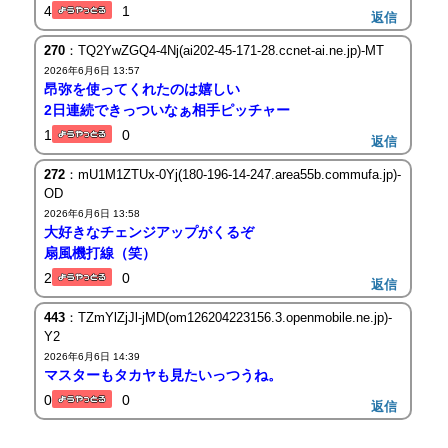
4
1
返信
270
：TQ2YwZGQ4-4Nj(ai202-45-171-28.ccnet-ai.ne.jp)-MT
2026年6月6日 13:57
昂弥を使ってくれたのは嬉しい
2日連続できっついなぁ相手ピッチャー
1
0
返信
272
：mU1M1ZTUx-0Yj(180-196-14-247.area55b.commufa.jp)-
OD
2026年6月6日 13:58
大好きなチェンジアップがくるぞ
扇風機打線（笑）
2
0
返信
443
：TZmYlZjJl-jMD(om126204223156.3.openmobile.ne.jp)-
Y2
2026年6月6日 14:39
マスターもタカヤも見たいっつうね。
0
0
返信