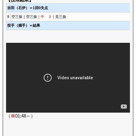
吉田（石伊）＝1回0失点
8
空三振｜空三振｜
中 ３
｜見三振
投手（捕手）＝結果
（
※
01:48～）