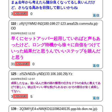
まぁ去年から考えたら随分良くなってるし良いんだけ
ど、さらなる高みを目指して欲しいからね
3
0
返信
110
：zRjYjYWM2-lN2(180-198-27-123.area52b.commufa.jp)-
OD
2026年6月6日 11:52
早くにセットアッパー起用していればと声もあ
ったけど、ロング待機から徐々に自信をつけて
いった結果だと思うんでいいステップを踏んだ
と思う
31
0
返信
125
：zI5ZkNDZk-yND(133.106.160.29)-Yz
2026年6月6日 12:07
成長したなぁ。追い込んだ後の頭の整理の仕方をドラ1の金丸に教えてあ
げて欲しい。彼は元々いい球を投げられるせいかその部分が全く成長し
てない。
3
5
返信
139
：2Q3MlYjE4-xNW(KD111096248135.ppp-bb.dion.ne.jp)-