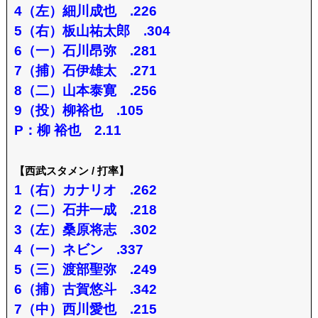
4（左）細川成也 .226
5（右）板山祐太郎 .304
6（一）石川昂弥 .281
7（捕）石伊雄太 .271
8（二）山本泰寛 .256
9（投）柳裕也 .105
P：柳 裕也 2.11
【西武スタメン / 打率】
1（右）カナリオ .262
2（二）石井一成 .218
3（左）桑原将志 .302
4（一）ネビン .337
5（三）渡部聖弥 .249
6（捕）古賀悠斗 .342
7（中）西川愛也 .215