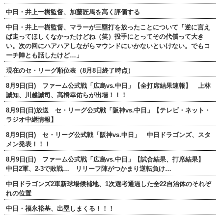
中日・井上一樹監督、加藤匠馬を高く評価する
中日・井上一樹監督、マラーが三塁打を放ったことについて「逆に言え
ば走ってほしくなかったけどね（笑）投手にとってその代償って大き
い。次の回にハアハアしながらマウンドにいかないといけない。でもコ
ーチ陣とも話したけど…」
現在のセ・リーグ順位表（8月8日終了時点）
8月9日(日) ファーム公式戦「広島vs.中日」【全打席結果速報】 上林
誠知、川越誠司、高橋幸佑らが出場！！！
8月9日(日)放送 セ・リーグ公式戦「阪神vs.中日」【テレビ・ネット・
ラジオ中継情報】
8月9日(日) セ・リーグ公式戦「阪神vs.中日」 中日ドラゴンズ、スタ
メン発表！！！
8月9日(日) ファーム公式戦「広島vs.中日」【試合結果、打席結果】
中日2軍、2-3で敗戦… リリーフ陣がつかまり逆転負け…
中日ドラゴンズ2軍新球場候補地、1次選考通過した全22自治体のそれぞ
れの位置
中日・福永裕基、出塁しまくる！！！