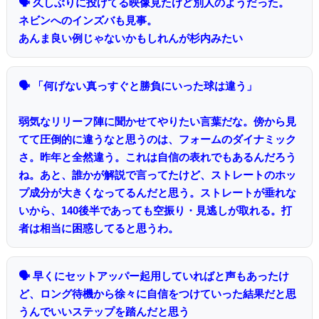
🗣 久しぶりに投げてる映像見たけど別人のようだった。
ネビンへのインズバも見事。
あんま良い例じゃないかもしれんが杉内みたい
🗣 「何げない真っすぐと勝負にいった球は違う」
弱気なリリーフ陣に聞かせてやりたい言葉だな。傍から見
てて圧倒的に違うなと思うのは、フォームのダイナミック
さ。昨年と全然違う。これは自信の表れでもあるんだろう
ね。あと、誰かが解説で言ってたけど、ストレートのホッ
プ成分が大きくなってるんだと思う。ストレートが垂れな
いから、140後半であっても空振り・見逃しが取れる。打
者は相当に困惑してると思うわ。
🗣 早くにセットアッパー起用していればと声もあったけ
ど、ロング待機から徐々に自信をつけていった結果だと思
うんでいいステップを踏んだと思う