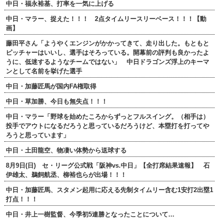
中日・福永裕基、打率を一気に上げる
中日・マラー、捉えた！！！ 2点タイムリースリーベース！！！【動
画】
藤田平さん「ようやくエンジンがかかってきて、走り出した。もともと
ピッチャーはいいし、選手はそろっている。開幕前の評判も良かったよ
うに、低迷するようなチームではない」 中日ドラゴンズ浮上のキーマ
ンとして名前を挙げた選手
中日・加藤匠馬が国内FA権取得
中日・草加勝、今日も無失点！！！
中日・マラー「野球を始めたころからずっとフルスイング。（相手は）
投手でアウトになるだろうと思っているだろうけど、本塁打を打ってや
ろうと思っています」
中日・土田龍空、物凄い体勢から送球する
8月9日(日) セ・リーグ公式戦「阪神vs.中日」【全打席結果速報】 石
伊雄太、鵜飼航丞、柳裕也らが出場！！！
中日・加藤匠馬、スタメン起用に応える先制タイムリー含む1安打2出塁1
打点！！！
中日・井上一樹監督、今季初5連勝となったことについて…