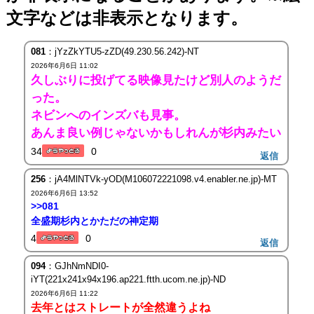
文字などは非表示となります。
081
：jYzZkYTU5-zZD(49.230.56.242)-NT
2026年6月6日 11:02
久しぶりに投げてる映像見たけど別人のようだ
った。
ネビンへのインズバも見事。
あんま良い例じゃないかもしれんが杉内みたい
34
0
返信
256
：jA4MlNTVk-yOD(M106072221098.v4.enabler.ne.jp)-MT
2026年6月6日 13:52
>>081
全盛期杉内とかただの神定期
4
0
返信
094
：GJhNmNDI0-
iYT(221x241x94x196.ap221.ftth.ucom.ne.jp)-ND
2026年6月6日 11:22
去年とはストレートが全然違うよね