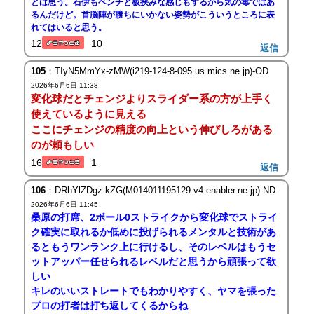
とは思う。石伊もベンチと板挟みな感じもするから気の毒ではあ
るんだけど。首脳陣が勝ちにいかない姿勢がこういうところに表
れてはいると思う。
12
10
返信
105
：TIyN5MmYx-zMW(i219-124-8-095.us.mics.ne.jp)-OD
2026年6月6日 11:38
変化球だとチェンジよりスライダー系の方が上手く
使えているように見える
ここにチェンジの精度の向上という伸びしろがある
のが頼もしい
16
1
返信
106
：DRhYlZDgz-kZG(M014011195129.v4.enabler.ne.jp)-ND
2026年6月6日 11:45
桑原の打席、2ボール0ストライクから変化球でストライ
ク確実に取れるか低めに投げられるメンタルと技術があ
るともうワンランク上に行けるし、そのレベルはもうセ
ットアッパー任せられるレベルだと思うから頑張って欲
しい
キレのいいストレートでもわかりやすく、ヤマを張った
プロの打者は打ち返してくるからね