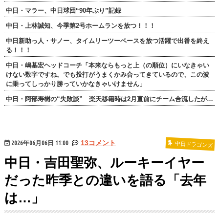
中日・マラー、中日球団“90年ぶり”記録
中日・上林誠知、今季第2号ホームランを放つ！！！
中日新助っ人・サノー、タイムリーツーベースを放つ活躍で出番を終え
る！！！
中日・嶋基宏ヘッドコーチ「本来ならもっと上（の順位）にいなきゃい
けない数字ですね。でも投打がうまくかみ合ってきているので、この波
に乗ってしっかり勝っていかなきゃいけません」
中日・阿部寿樹の“失敗談” 楽天移籍時は2月直前にチーム合流したが…
2026年06月06日 11:00
13コメント
中日ドラゴンズ
中日・吉田聖弥、ルーキーイヤー
だった昨季との違いを語る「去年
は…」