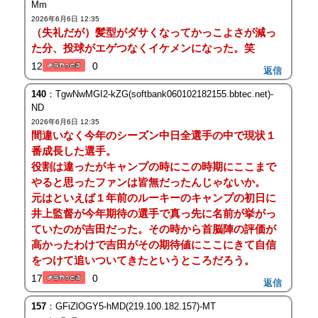
Mm
2026年6月6日 12:35
（失礼だが）髪型がダサくなってかっこよさが減っ
た分、投球がエゲつなくイケメンになった。笑
12
0
返信
140
：TgwNwMGI2-kZG(softbank060102182155.bbtec.net)-
ND
2026年6月6日 12:35
間違いなく今年のシーズン中日全選手の中で現状１
番成長した選手。
役割は違ったがキャンプの時にこの時期にここまで
やると思ったファンは皆無だったんじゃないか。
元はといえば１年前のルーキーのキャンプの初日に
井上監督が今年期待の選手で真っ先に名前が挙がっ
ていたのが吉田だった。その時から首脳陣の評価が
高かったわけで吉田がその期待値にここにきて自信
をつけて追いついてきたというところだろう。
17
0
返信
157
：GFiZlOGY5-hMD(219.100.182.157)-MT