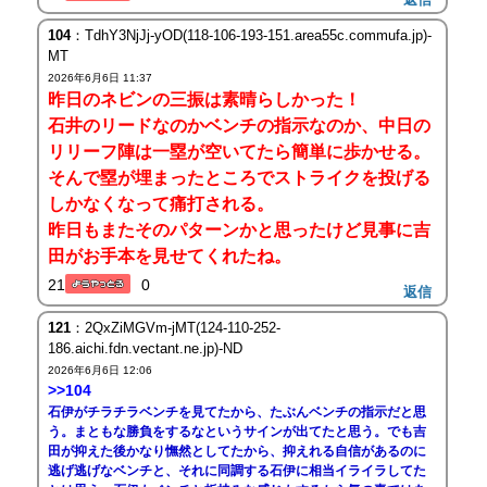
104
：TdhY3NjJj-yOD(118-106-193-151.area55c.commufa.jp)-
MT
2026年6月6日 11:37
昨日のネビンの三振は素晴らしかった！
石井のリードなのかベンチの指示なのか、中日の
リリーフ陣は一塁が空いてたら簡単に歩かせる。
そんで塁が埋まったところでストライクを投げる
しかなくなって痛打される。
昨日もまたそのパターンかと思ったけど見事に吉
田がお手本を見せてくれたね。
21
0
返信
121
：2QxZiMGVm-jMT(124-110-252-
186.aichi.fdn.vectant.ne.jp)-ND
2026年6月6日 12:06
>>104
石伊がチラチラベンチを見てたから、たぶんベンチの指示だと思
う。まともな勝負をするなというサインが出てたと思う。でも吉
田が抑えた後かなり憮然としてたから、抑えれる自信があるのに
逃げ逃げなベンチと、それに同調する石伊に相当イライラしてた