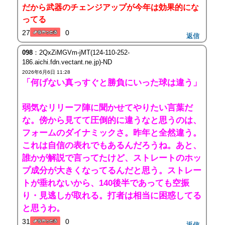
だから武器のチェンジアップが今年は効果的にな
ってる
27
0
返信
098
：2QxZiMGVm-jMT(124-110-252-
186.aichi.fdn.vectant.ne.jp)-ND
2026年6月6日 11:28
「何げない真っすぐと勝負にいった球は違う」
弱気なリリーフ陣に聞かせてやりたい言葉だ
な。傍から見てて圧倒的に違うなと思うのは、
フォームのダイナミックさ。昨年と全然違う。
これは自信の表れでもあるんだろうね。あと、
誰かが解説で言ってたけど、ストレートのホッ
プ成分が大きくなってるんだと思う。ストレー
トが垂れないから、140後半であっても空振
り・見逃しが取れる。打者は相当に困惑してる
と思うわ。
31
0
返信