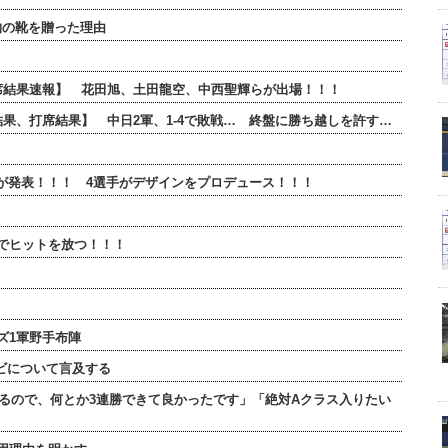
物の靴を贈った理由
全打席結果速報】 花田旭、土田龍空、中西聖輝らが出場！！！
合結果、打席結果】 中日2軍、1-4で敗戦… 終盤に勝ち越しを許す…
ンが発表！！！ 4選手がデザインをプロデュース！！！
でヒットを放つ！！！
ズ1軍野手布陣
ビについて言及する
るので、何とか3連勝できて良かったです」「絶対Aクラス入りたい