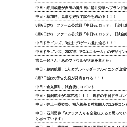
中日・細川成也が自身の誕生日に涌井秀章へブランド
中日・草加勝、見事な好投で試合を締める！！！
8月6日(木) ファーム公式戦「中日vs.ロッテ」【
8月6日(木) ファーム公式戦「中日vs.ロッテ」【試
中日ドラゴンズ、3位まで3ゲーム差に迫る！！！
中日ドラゴンズ、2027年『FCユニホーム』のデザイ
吉見一起さん「あのファウルが状況を変えた」
中日・鵜飼航丞、1人ダブルヘッダーフルイニング出場
8月7日(金)の予告先発が発表される！！！
中日・金丸夢斗、試合後にコメント
中日・鵜飼航丞が1軍昇格！！！ 現在の中日ドラゴン
中日・井上一樹監督、福永裕基＆村松開人の1,2番コン
中日・石川昂弥「Aクラス入りも全然狙えると思ってい
と思っています」