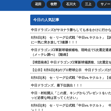
花田
牧野
石川大
三上
サノー
今日の人気記事
中日ドラゴンズがサヨナラ勝ちしても水をかけに行か
8月6日(木) セ・リーグ公式戦「中日vs.ヤクルト」
に一気に突き放して3連勝！！！
中日ドラゴンズ2軍新球場候補地、現時点で1次選定通
（メ～テレ調べ）【動画】
【球団発表】中日ドラゴンズ2軍新球場誘致、1次選定を
【公示】8月6日(木)のプロ野球公示 中日ドラゴンズ
8月6日(木) セ・リーグ公式戦「中日vs.ヤクルト
中日ドラゴンズ、最下位脱出！！！
中日・村松開人「この度、キングからプレゼントをい
ッピ必要な時は言ってください」
8月6日(木) セ・リーグ公式戦「中日vs.ヤクルト」
ン！！！