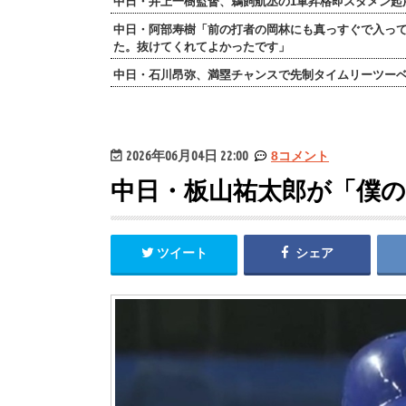
中日・井上一樹監督、鵜飼航丞の1軍昇格即スタメン起
中日・阿部寿樹「前の打者の岡林にも真っすぐで入っ
た。抜けてくれてよかったです」
中日・石川昂弥、満塁チャンスで先制タイムリーツー
2026年06月04日 22:00
8コメント
中日・板山祐太郎が「僕
ツイート
シェア