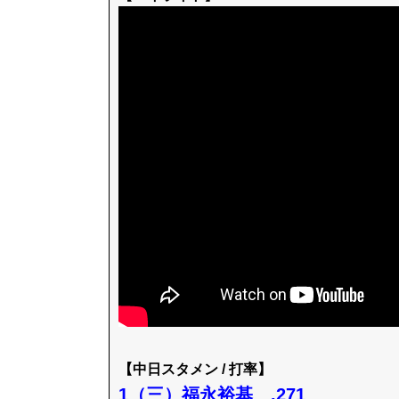
【中日スタメン / 打率】
1（三）福永裕基 .271