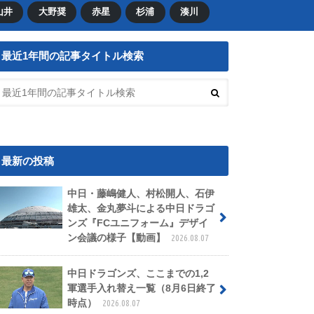
山井
大野奨
赤星
杉浦
湊川
最近1年間の記事タイトル検索
最新の投稿
中日・藤嶋健人、村松開人、石伊
雄太、金丸夢斗による中日ドラゴ
ンズ『FCユニフォーム』デザイ
ン会議の様子【動画】
2026.08.07
中日ドラゴンズ、ここまでの1,2
軍選手入れ替え一覧（8月6日終了
時点）
2026.08.07