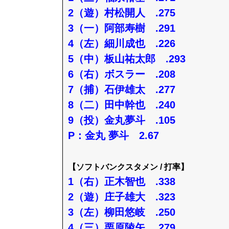
2（遊）村松開人 .275
3（一）阿部寿樹 .291
4（左）細川成也 .226
5（中）板山祐太郎 .293
6（右）ボスラー .208
7（捕）石伊雄太 .277
8（二）田中幹也 .240
9（投）金丸夢斗 .105
P：金丸 夢斗 2.67
【ソフトバンクスタメン / 打率】
1（右）正木智也 .338
2（遊）庄子雄大 .323
3（左）柳田悠岐 .250
4（三）栗原陵矢 .279