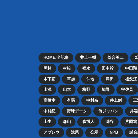
HOME/全記事
井上一樹
落合英二
岡林
村松
福永
田中幹
中田翔
木下拓
草加
仲地
津田
祖父江
山浅
山本
梅野
知野
宇佐見
高橋幸
有馬
中村奈
井上剣
三
中村紀
野球データ
侍ジャパン
井端
土生
森山
森博人
味谷
片岡篤
アブレウ
浅尾
公示
NPB
試合