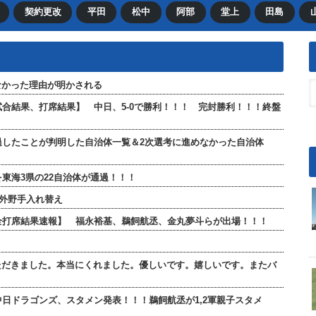
契約更改
平田
松中
阿部
堂上
田島
なかった理由が明かされる
【試合結果、打席結果】 中日、5-0で勝利！！！ 完封勝利！！！終盤
過したことが判明した自治体一覧＆2次選考に進めなかった自治体
東海3県の22自治体が通過！！！
が外野手入れ替え
」【全打席結果速報】 福永裕基、鵜飼航丞、金丸夢斗らが出場！！！
ただきました。本当にくれました。優しいです。嬉しいです。またバ
 中日ドラゴンズ、スタメン発表！！！鵜飼航丞が1,2軍親子スタメ