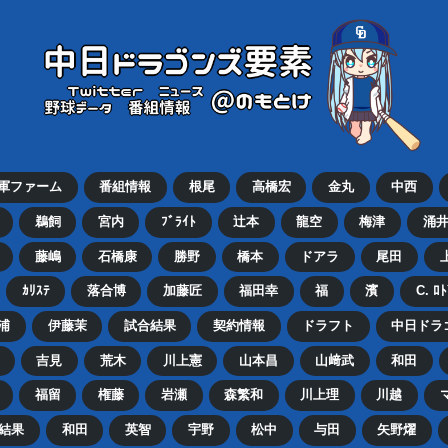
2軍ファーム
番組情報
根尾
高橋宏
金丸
中西
鵜飼
宮内
ﾌﾞﾗｲﾄ
辻本
龍空
梅津
涌
藤嶋
石橋康
勝野
橋本
ドアラ
尾田
ｶﾘｽﾃ
落合博
加藤匠
福田幸
福
濱
C. ﾛ
浦
伊藤茉
試合結果
契約情報
ドラフト
中日ドラ
吉見
荒木
川上憲
山本昌
山﨑武
和田
福留
権藤
岩瀬
森繁和
川上理
川越
結果
和田
英智
宇野
松中
与田
矢野燿