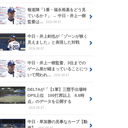
報道陣「1番・福永裕基をどう見
ているか？」 → 中日・井上一樹
監督は…
2026.08.07
中日・井上剣也が「ゾーンが狭く
見えました」と表現した対戦
2026.08.07
中日・井上一樹監督、3位までの
ゲーム差が縮まっていることにつ
いて問われ…
2026.08.07
DELTAが「【1軍】三塁手出場時
OPS上位 100打席以上 8.6時
点」のデータを公開する
2026.08.07
中日・草加勝の見事なカーブ【動
画】
2026.08.07