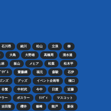
石川昂
細川
松山
立浪
柳
井
大島
大野雄
高橋周
清水達
上林
板山
メヒア
松葉
松木平
ﾄﾞﾘｹﾞｽ
齋藤綱
福元
森駿
石伊
ゴンズ
グッズ
イベント企画等
樋口
谷繁
中村武
今中
日渡
近藤
マラー
ボスラー
ﾗﾝﾃﾞｨ
マスコット
吉田聖
櫻井
篠﨑
能戸
新保