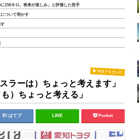
に150キロ。将来が楽しみ」と評価した投手
名について明かす
話す
績
中日ドラゴンズ
ボスラーは）ちょっと考えます」
ても）ちょっと考える」
はてブ
Pocket