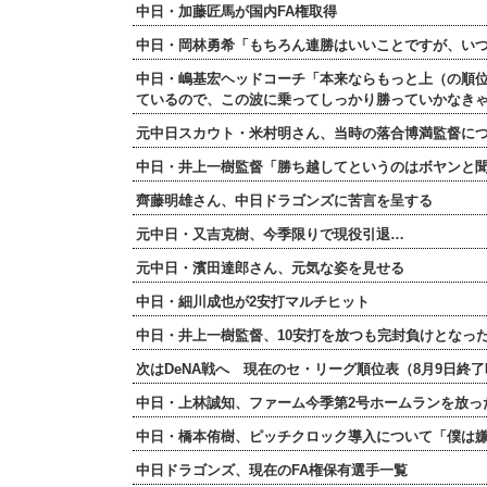
中日・加藤匠馬が国内FA権取得
中日・岡林勇希「もちろん連勝はいいことですが、い
中日・嶋基宏ヘッドコーチ「本来ならもっと上（の順
ているので、この波に乗ってしっかり勝っていかなき
元中日スカウト・米村明さん、当時の落合博満監督につ
中日・井上一樹監督「勝ち越してというのはボヤンと
齊藤明雄さん、中日ドラゴンズに苦言を呈する
元中日・又吉克樹、今季限りで現役引退…
元中日・濱田達郎さん、元気な姿を見せる
中日・細川成也が2安打マルチヒット
中日・井上一樹監督、10安打を放つも完封負けとなっ
次はDeNA戦へ 現在のセ・リーグ順位表（8月9日終
中日・上林誠知、ファーム今季第2号ホームランを放っ
中日・橋本侑樹、ピッチクロック導入について「僕は嫌
中日ドラゴンズ、現在のFA権保有選手一覧