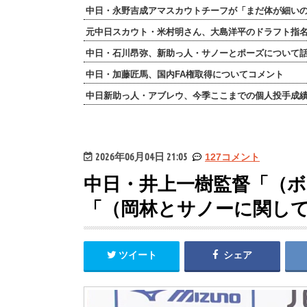
中日・永野吉成アマスカウトチーフが「まだ体が細いの
元中日スカウト・米村明さん、大島洋平のドラフト指
中日・石川昂弥、新助っ人・サノーとポーズについて
中日・加藤匠馬、国内FA権取得についてコメント
中日新助っ人・アブレウ、今季ここまでの個人投手成
2026年06月04日 21:05
127コメント
中日・井上一樹監督「（
「（岡林とサノーに関し
ツイート
シェア