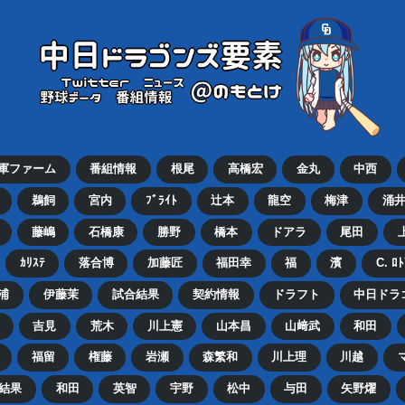
2軍ファーム
番組情報
根尾
高橋宏
金丸
中西
鵜飼
宮内
ﾌﾞﾗｲﾄ
辻本
龍空
梅津
涌
藤嶋
石橋康
勝野
橋本
ドアラ
尾田
ｶﾘｽﾃ
落合博
加藤匠
福田幸
福
濱
C. ﾛ
浦
伊藤茉
試合結果
契約情報
ドラフト
中日ドラ
吉見
荒木
川上憲
山本昌
山﨑武
和田
福留
権藤
岩瀬
森繁和
川上理
川越
結果
和田
英智
宇野
松中
与田
矢野燿