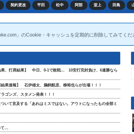
契約更改
平田
松中
阿部
堂上
田島
oke.com」のCookie・キャッシュを定期的に削除してみてく
合結果、打席結果】 中日、0-1で敗戦… 10安打完封負け、6連勝なら
全打席結果速報】 石伊雄太、鵜飼航丞、柳裕也らが出場！！！
日ドラゴンズ、スタメン発表！！！
について言及する「あれはミスではない。アウトになったもの全部ミ
いて…