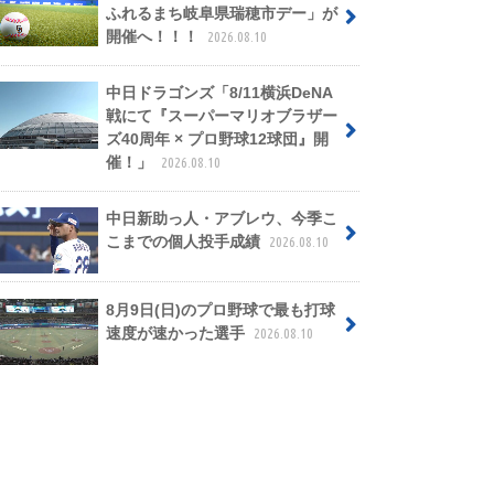
ふれるまち岐阜県瑞穂市デー」が
開催へ！！！
2026.08.10
中日ドラゴンズ「8/11横浜DeNA
戦にて『スーパーマリオブラザー
ズ40周年 × プロ野球12球団』開
催！」
2026.08.10
中日新助っ人・アブレウ、今季こ
こまでの個人投手成績
2026.08.10
8月9日(日)のプロ野球で最も打球
速度が速かった選手
2026.08.10