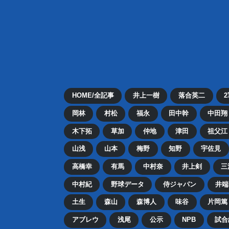
HOME/全記事
井上一樹
落合英二
岡林
村松
福永
田中幹
中田翔
木下拓
草加
仲地
津田
祖父江
山浅
山本
梅野
知野
宇佐見
高橋幸
有馬
中村奈
井上剣
三
中村紀
野球データ
侍ジャパン
井端
土生
森山
森博人
味谷
片岡篤
アブレウ
浅尾
公示
NPB
試合