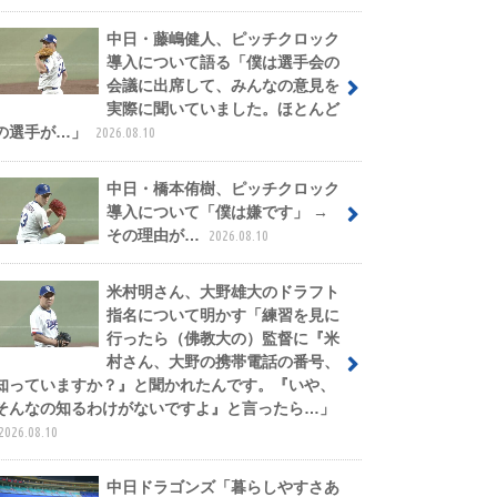
中日・藤嶋健人、ピッチクロック
導入について語る「僕は選手会の
会議に出席して、みんなの意見を
実際に聞いていました。ほとんど
の選手が…」
2026.08.10
中日・橋本侑樹、ピッチクロック
導入について「僕は嫌です」 →
その理由が…
2026.08.10
米村明さん、大野雄大のドラフト
指名について明かす「練習を見に
行ったら（佛教大の）監督に『米
村さん、大野の携帯電話の番号、
知っていますか？』と聞かれたんです。『いや、
そんなの知るわけがないですよ』と言ったら…」
2026.08.10
中日ドラゴンズ「暮らしやすさあ