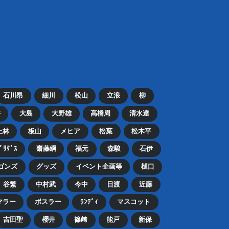
石川昂
細川
松山
立浪
柳
井
大島
大野雄
高橋周
清水達
上林
板山
メヒア
松葉
松木平
ﾄﾞﾘｹﾞｽ
齋藤綱
福元
森駿
石伊
ゴンズ
グッズ
イベント企画等
樋口
谷繁
中村武
今中
日渡
近藤
マラー
ボスラー
ﾗﾝﾃﾞｨ
マスコット
吉田聖
櫻井
篠﨑
能戸
新保