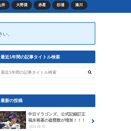
山井
大野奨
赤星
杉浦
湊川
ださい。
最近1年間の記事タイトル検索
最新の投稿
中日ドラゴンズ、公式記録訂正
福永裕基の盗塁数が増加！！！
2026.08.10