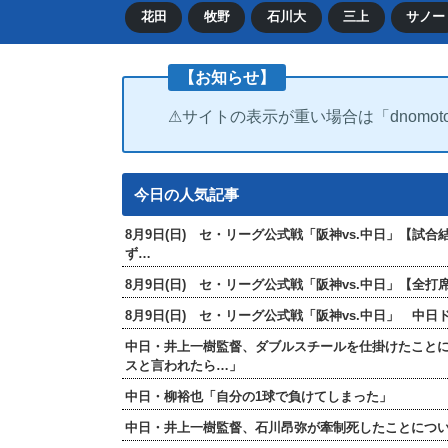
花田
牧野
石川大
三上
サノー
【お知らせ】
⚠サイトの表示が重い場合は「dnomot
今日の人気記事
8月9日(日) セ・リーグ公式戦「阪神vs.中日」【試
ず…
8月9日(日) セ・リーグ公式戦「阪神vs.中日」【
8月9日(日) セ・リーグ公式戦「阪神vs.中日」 中
中日・井上一樹監督、ダブルスチールを仕掛けたこと
スと言われたら…」
中日・柳裕也「自分の1球で負けてしまった」
中日・井上一樹監督、石川昂弥が牽制死したことにつ