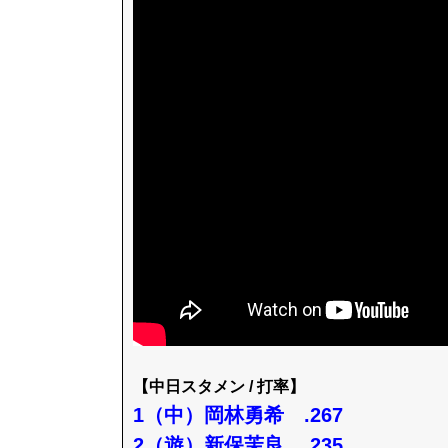
【中日スタメン / 打率】
1（中）岡林勇希 .267
2（遊）新保茉良 .235