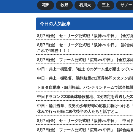
花田
牧野
石川大
三上
サノー
今日の人気記事
8月7日(金) セ・リーグ公式戦「阪神vs.中日」【
8月7日(金) セ・リーグ公式戦「阪神vs.中日」【試
これで4連勝！！！
8月7日(金) ファーム公式戦「広島vs.中日」【全
中日・井上一樹監督、3位までのゲーム差が縮まってい
中日・井上一樹監督、鵜飼航丞の1軍昇格即スタメン起
トヨタ自動車・細川拓哉、バンテリンドームで試合観
中日ドラゴンズ2軍新球場候補地、1次選定を通過した2
中日・涌井秀章、長男の少年野球の応援に駆けつける
休みで行った時に30代後半の人たちと話すと…」
8月7日(金) セ・リーグ公式戦「阪神vs.中日」 中
8月7日(金) ファーム公式戦「広島vs.中日」【試合