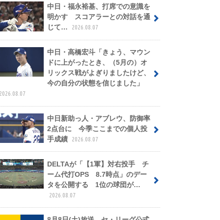
中日・福永裕基、打席での意識を
明かす スコアラーとの対話を通
じて…
2026.08.07
中日・高橋宏斗「きょう、マウン
ドに上がったとき、（5月の）オ
リックス戦がよぎりましたけど、
今の自分の状態を信じました」
2026.08.07
中日新助っ人・アブレウ、防御率
2点台に 今季ここまでの個人投
手成績
2026.08.07
DELTAが「【1軍】対右投手 チ
ーム代打OPS 8.7時点」のデー
タを公開する 1位の球団が…
2026.08.07
8月8日(土)放送 セ・リーグ公式