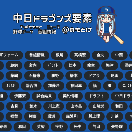
2軍ファーム
番組情報
根尾
高橋宏
金丸
中西
鵜飼
宮内
ﾌﾞﾗｲﾄ
辻本
龍空
梅津
涌
藤嶋
石橋康
勝野
橋本
ドアラ
尾田
ｶﾘｽﾃ
落合博
加藤匠
福田幸
福
濱
C. ﾛ
浦
伊藤茉
試合結果
契約情報
ドラフト
中日ドラ
吉見
荒木
川上憲
山本昌
山﨑武
和田
福留
権藤
岩瀬
森繁和
川上理
川越
結果
和田
英智
宇野
松中
与田
矢野燿