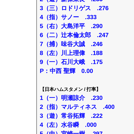
3（三）ロドリゲス .276
4（指）サノー .333
5（右）大島洋平 .290
6（二）辻本倫太郎 .247
7（捕）味谷大誠 .246
8（左）川上理偉 .188
9（一）石川大峨 .175
P：中西 聖輝 0.00
【日本ハムスタメン / 打率】
1（一）明瀬諒介 .230
2（指）マルティネス .400
3（遊）常谷拓輝 .222
4（左）水谷瞬 .000
5（中）宮崎一樹 .297