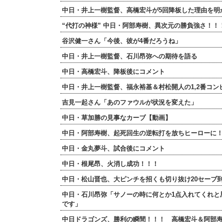
中日・井上一樹監督、高橋宏斗が5回降板した理由を明
“代打の神様” 中日・阿部寿樹、異次元の勝負強さ！
谷沢健一さん「今後、彼が4番だろうね」
中日・井上一樹監督、石川昂弥への期待を語る
中日・高橋宏斗、降板後にコメント
中日・井上一樹監督、福永裕基＆村松開人の1,2番コン
吉見一起さん「あのファウルが状況を変えた」
中日・草加勝の見事なカーブ【動画】
中日・阿部寿樹、起死回生の逆転打を放ちヒーローに
中日・金丸夢斗、試合後にコメント
中日・根尾昂、火消し成功！！！
中日・松山晋也、大ピンチを招くも切り抜け20セーブ
中日・石川昂弥「サノーの時に何とか1点入れてくれと
です」
中日ドラゴンズ、勝利の瞬間！！！ 高橋宏斗＆阿部