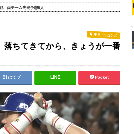
連戦、両チーム先発予想6人
中日ドラゴンズ
）落ちてきてから、きょうが一番
はてブ
Pocket