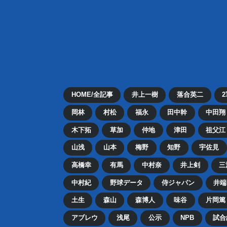
HOME/全記事
井上一樹
落合英二
岡林
村松
福永
田中幹
中田翔
木下拓
草加
仲地
津田
祖父江
山浅
山本
梅野
知野
宇佐見
高橋幸
有馬
中村奈
井上剣
三
中村紀
野球データ
侍ジャパン
井端
土生
森山
森博人
味谷
片岡篤
アブレウ
浅尾
公示
NPB
試合