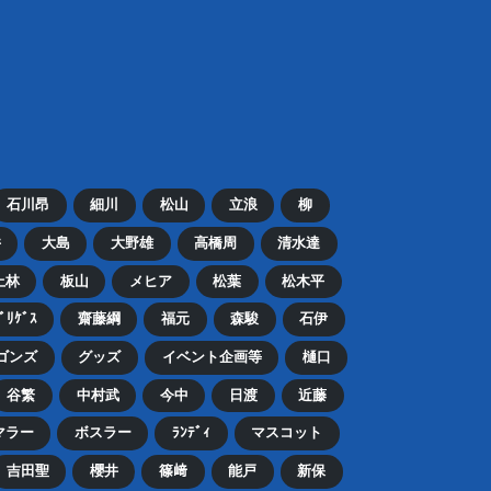
石川昂
細川
松山
立浪
柳
井
大島
大野雄
高橋周
清水達
上林
板山
メヒア
松葉
松木平
ﾄﾞﾘｹﾞｽ
齋藤綱
福元
森駿
石伊
ゴンズ
グッズ
イベント企画等
樋口
谷繁
中村武
今中
日渡
近藤
マラー
ボスラー
ﾗﾝﾃﾞｨ
マスコット
吉田聖
櫻井
篠﨑
能戸
新保