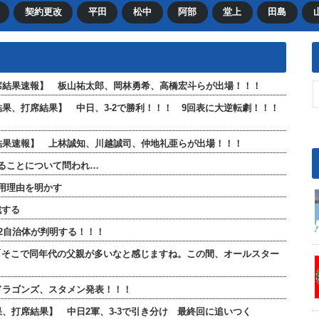
契約更改
平田
松中
阿部
堂上
田島
全打席結果速報】 板山祐太郎、岡林勇希、高橋宏斗らが出場！！！
合結果、打席結果】 中日、3-2で勝利！！！ 9回表に大逆転劇！！！
打席結果速報】 上林誠知、川越誠司、仲地礼亜らが出場！！！
ることについて問われ…
用理由を明かす
戦する
2自治体が判明する！！！
「そこで同年代の父親が多いなと感じますね。この間、オールスター
日ドラゴンズ、スタメン発表！！！
結果、打席結果】 中日2軍、3-3で引き分け 最終回に追いつく