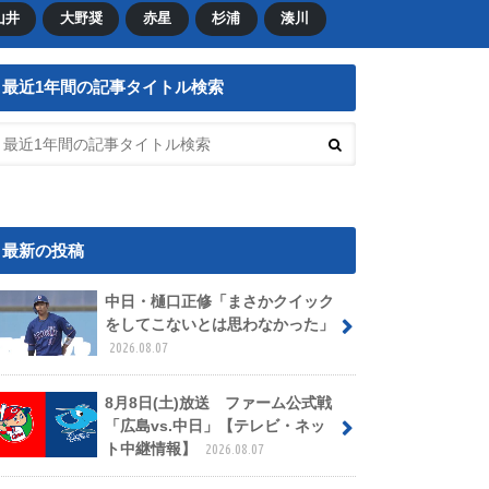
山井
大野奨
赤星
杉浦
湊川
最近1年間の記事タイトル検索
最新の投稿
中日・樋口正修「まさかクイック
をしてこないとは思わなかった」
2026.08.07
8月8日(土)放送 ファーム公式戦
「広島vs.中日」【テレビ・ネッ
ト中継情報】
2026.08.07