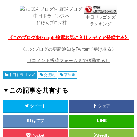
中日ドラゴンズ
にほんブログ村
ランキング
《このブログをGoogle検索お気に入りメディア登録する》
《このブログの更新通知をTwitterで受け取る》
《コメント投稿フォームまで移動する》
中日ドラゴンズ
交流戦
草加勝
▼この記事を共有する
ツイート
シェア
はてブ
Pocket
feedly