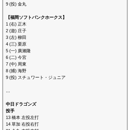
9 (投) 金丸
【福岡ソフトバンクホークス】
1 (右) 正木
2 (遊) 庄子
3 (左) 柳田
4 (三) 栗原
5 (一) 廣瀨隆
6 (二) 今宮
7 (中) 周東
8 (捕) 海野
9 (投) スチュワート・ジュニア
…
中日ドラゴンズ
投手
13 橋本 左投左打
14 草加 右投右打