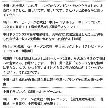
中日・村松開人「この度、キングからプレゼントをいただきました。本
当にくれました。優しいです。嬉しいです。またバッピ必要な時は言っ
てください」
8月6日(木) セ・リーグ公式戦「中日vs.ヤクルト」 中日ドラゴンズ、
スタメン発表！！！鵜飼航丞が1,2軍親子スタメン！！！
中日ドラゴンズ2軍新球場候補地、現時点で1次選定通過したことが判明
した自治体一覧＆2次選考に進めなかった自治体【動画】
8月6日(木)放送 セ・リーグ公式戦「中日vs.ヤクルト」【テレビ・ネッ
ト・ラジオ中継情報】
報道陣「7月は3度はね返された同一カード3連勝。そのあたり含めて明日
への意気込み、お願いします」 中日・井上監督「そうふうな嫌な情報
は要らないんで、いつも言いますけども目の前の試合に向けてやってい
くという、それだけです」
中日・細川成也が自身の誕生日に涌井秀章へブランド物の靴を贈った理
由
中日ドラゴンズ、CS圏内まで4ゲーム差に
8月6日(木) ファーム公式戦「中日vs.ロッテ」【全打席結果速報】 花
田旭、土田龍空、中西聖輝らが出場！！！