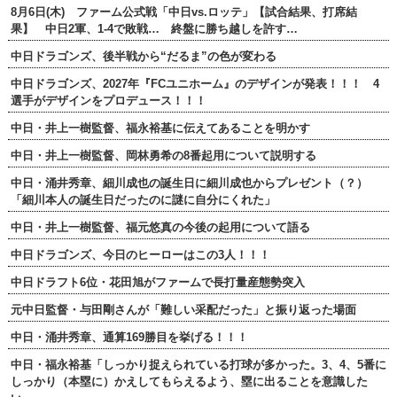
8月6日(木) ファーム公式戦「中日vs.ロッテ」【試合結果、打席結
果】 中日2軍、1-4で敗戦… 終盤に勝ち越しを許す…
中日ドラゴンズ、後半戦から“だるま”の色が変わる
中日ドラゴンズ、2027年『FCユニホーム』のデザインが発表！！！ 4
選手がデザインをプロデュース！！！
中日・井上一樹監督、福永裕基に伝えてあることを明かす
中日・井上一樹監督、岡林勇希の8番起用について説明する
中日・涌井秀章、細川成也の誕生日に細川成也からプレゼント（？）
「細川本人の誕生日だったのに謎に自分にくれた」
中日・井上一樹監督、福元悠真の今後の起用について語る
中日ドラゴンズ、今日のヒーローはこの3人！！！
中日ドラフト6位・花田旭がファームで長打量産態勢突入
元中日監督・与田剛さんが「難しい采配だった」と振り返った場面
中日・涌井秀章、通算169勝目を挙げる！！！
中日・福永裕基「しっかり捉えられている打球が多かった。3、4、5番に
しっかり（本塁に）かえしてもらえるよう、塁に出ることを意識した