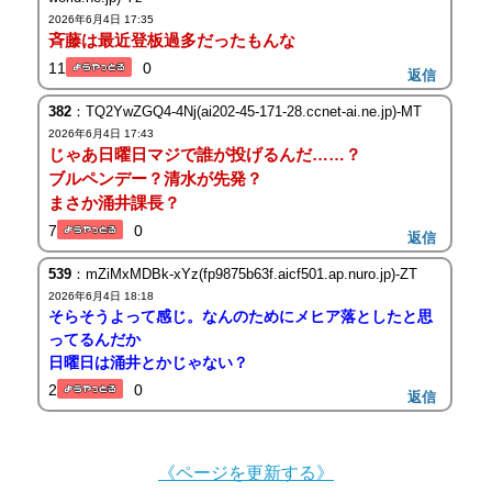
2026年6月4日 17:35
斉藤は最近登板過多だったもんな
11
0
返信
382
：TQ2YwZGQ4-4Nj(ai202-45-171-28.ccnet-ai.ne.jp)-MT
2026年6月4日 17:43
じゃあ日曜日マジで誰が投げるんだ……？
ブルペンデー？清水が先発？
まさか涌井課長？
7
0
返信
539
：mZiMxMDBk-xYz(fp9875b63f.aicf501.ap.nuro.jp)-ZT
2026年6月4日 18:18
そらそうよって感じ。なんのためにメヒア落としたと思
ってるんだか
日曜日は涌井とかじゃない？
2
0
返信
《ページを更新する》