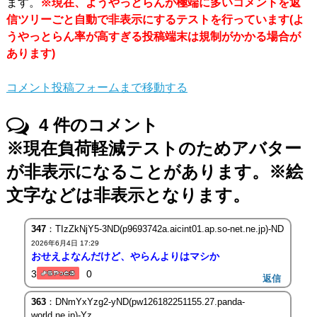
ます。
※現在、ようやっとらんが極端に多いコメントを返
信ツリーごと自動で非表示にするテストを行っています(よ
うやっとらん率が高すぎる投稿端末は規制がかかる場合が
あります)
コメント投稿フォームまで移動する
4
件のコメント
※現在負荷軽減テストのためアバター
が非表示になることがあります。※絵
文字などは非表示となります。
347
：TIzZkNjY5-3ND(p9693742a.aicint01.ap.so-net.ne.jp)-ND
2026年6月4日 17:29
おせえよなんだけど、やらんよりはマシか
3
0
返信
363
：DNmYxYzg2-yND(pw126182251155.27.panda-
world.ne.jp)-Yz