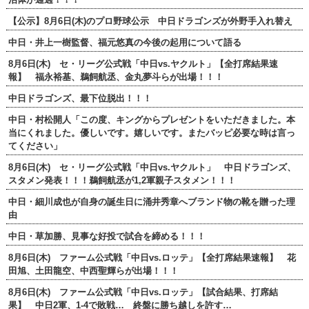
【公示】8月6日(木)のプロ野球公示 中日ドラゴンズが外野手入れ替え
中日・井上一樹監督、福元悠真の今後の起用について語る
8月6日(木) セ・リーグ公式戦「中日vs.ヤクルト」【全打席結果速
報】 福永裕基、鵜飼航丞、金丸夢斗らが出場！！！
中日ドラゴンズ、最下位脱出！！！
中日・村松開人「この度、キングからプレゼントをいただきました。本
当にくれました。優しいです。嬉しいです。またバッピ必要な時は言っ
てください」
8月6日(木) セ・リーグ公式戦「中日vs.ヤクルト」 中日ドラゴンズ、
スタメン発表！！！鵜飼航丞が1,2軍親子スタメン！！！
中日・細川成也が自身の誕生日に涌井秀章へブランド物の靴を贈った理
由
中日・草加勝、見事な好投で試合を締める！！！
8月6日(木) ファーム公式戦「中日vs.ロッテ」【全打席結果速報】 花
田旭、土田龍空、中西聖輝らが出場！！！
8月6日(木) ファーム公式戦「中日vs.ロッテ」【試合結果、打席結
果】 中日2軍、1-4で敗戦… 終盤に勝ち越しを許す…