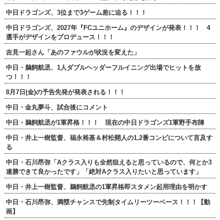
中日ドラゴンズ、3位まで3ゲーム差に迫る！！！
中日ドラゴンズ、2027年『FCユニホーム』のデザインが発表！！！ 4
選手がデザインをプロデュース！！！
吉見一起さん「あのファウルが状況を変えた」
中日・鵜飼航丞、1人ダブルヘッダーフルイニング出場でヒットを放
つ！！！
8月7日(金)の予告先発が発表される！！！
中日・金丸夢斗、試合後にコメント
中日・鵜飼航丞が1軍昇格！！！ 現在の中日ドラゴンズ1軍野手布陣
中日・井上一樹監督、福永裕基＆村松開人の1,2番コンビについて言及す
る
中日・石川昂弥「Aクラス入りも全然狙えると思っているので、何とか3
連勝できて良かったです」「絶対Aクラス入りたいと思っています」
中日・井上一樹監督、鵜飼航丞の1軍昇格即スタメン起用理由を明かす
中日・石川昂弥、満塁チャンスで先制タイムリーツーベース！！！【動
画】