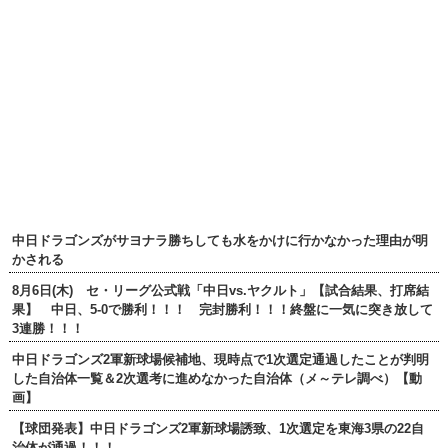
中日ドラゴンズがサヨナラ勝ちしても水をかけに行かなかった理由が明
かされる
8月6日(木) セ・リーグ公式戦「中日vs.ヤクルト」【試合結果、打席結
果】 中日、5-0で勝利！！！ 完封勝利！！！終盤に一気に突き放して
3連勝！！！
中日ドラゴンズ2軍新球場候補地、現時点で1次選定通過したことが判明
した自治体一覧＆2次選考に進めなかった自治体（メ～テレ調べ）【動
画】
【球団発表】中日ドラゴンズ2軍新球場誘致、1次選定を東海3県の22自
治体が通過！！！