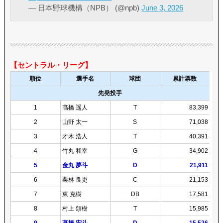
— 日本野球機構（NPB） (@npb)
June 3, 2026
【セントラル・リーグ】
順位
選手名
球団
累計票数
先発投手
1
髙橋 遥人
T
83,399
2
山野 太一
S
71,038
3
才木 浩人
T
40,391
4
竹丸 和幸
G
34,902
5
金丸 夢斗
D
21,911
6
栗林 良吏
C
21,153
7
東 克樹
DB
17,581
8
村上 頌樹
T
15,985