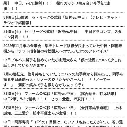
果】 中日、7-1で勝利！！！ 投打ガッチリ噛み合い今季初5連
勝！！！
8月8日(土)放送 セ・リーグ公式戦「阪神vs.中日」【テレビ・ネット・
ラジオ中継情報】
8月8日(土) セ・リーグ公式戦「阪神vs.中日」 中日ドラゴンズ、スタ
メン発表！！！
2022年11月末の食事会 楽天トレード移籍が決まっていた中日・阿部寿
樹からドラフト指名後の村松開人への“たった1つのアドバイス”
中日ブルペン捕手を務めていた杉山翔大さん「僕の近況について少しお
話しさせていただきます」
7月の遠征先、信号待ちしていたミニバンの助手席から顔を出し、両手を
振る中日新助っ人・サノーの姿「たかやさーん！」「サノーでー
す！」 満面の笑みで手を振りながら去って行く
8月8日(土) ファーム公式戦「広島vs.中日」【試合結果、打席結果】
中日2軍、5-2で勝利！！！ ヒット量産、15安打！！！
8月8日(土) ファーム公式戦「広島vs.中日」【全打席結果速報】 上林
誠知、三上愛介、松木平優太らが出場！！！
中日・阿部寿樹「（CSの）目標は、ないよりもあった方がいい。若い選