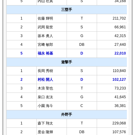
5
内山 壮真
S
34,168
三塁手
1
佐藤 輝明
T
211,702
2
武岡 龍世
S
66,961
3
坂本 勇人
G
42,315
4
宮﨑 敏郎
DB
27,440
5
福永 裕基
D
22,010
遊撃手
1
長岡 秀樹
S
110,840
2
村松 開人
D
102,127
3
木浪 聖也
T
73,233
4
泉口 友汰
G
41,645
5
小園 海斗
C
36,381
外野手
1
森下 翔太
T
229,068
2
度会 隆輝
DB
107,576