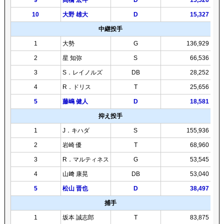
9
髙橋 宏斗
D
15,526
10
大野 雄大
D
15,327
中継投手
1
大勢
G
136,929
2
星 知弥
S
66,536
3
S．レイノルズ
DB
28,252
4
R．ドリス
T
25,656
5
藤嶋 健人
D
18,581
抑え投手
1
J．キハダ
S
155,936
2
岩崎 優
T
68,960
3
R．マルティネス
G
53,545
4
山﨑 康晃
DB
53,040
5
松山 晋也
D
38,497
捕手
1
坂本 誠志郎
T
83,875