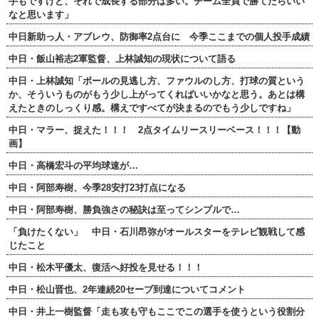
手もですけど、それで成長する部分は多い。チーム全員で勝てたらいい
なと思います」
中日新助っ人・アブレウ、防御率2点台に 今季ここまでの個人投手成績
中日・飯山裕志2軍監督、上林誠知の現状について語る
中日・上林誠知「ボールの見逃し方、ファウルのし方、打球の質という
か、そういうものがもう少し上がってくればいいかなと思う。あとは構
えたときのしっくり感。構えですべてが決まるのでもう少しですね」
中日・マラー、捉えた！！！ 2点タイムリースリーベース！！！【動
画】
中日・高橋宏斗の平均球速が…
中日・阿部寿樹、今季28安打23打点になる
中日・阿部寿樹、勝負強さの秘訣は至ってシンプルで…
「負けたくない」 中日・石川昂弥がオールスターをテレビ観戦して感
じたこと
中日・松木平優太、復活へ好投を見せる！！！
中日・松山晋也、2年連続20セーブ到達についてコメント
中日・井上一樹監督「走も攻も守もここでこの選手を使うという役割分