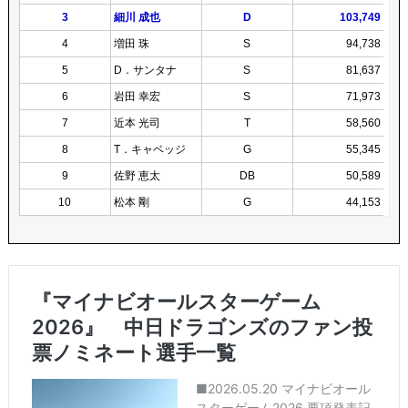
3
細川 成也
D
103,749
4
増田 珠
S
94,738
5
D．サンタナ
S
81,637
6
岩田 幸宏
S
71,973
7
近本 光司
T
58,560
8
T．キャベッジ
G
55,345
9
佐野 恵太
DB
50,589
10
松本 剛
G
44,153