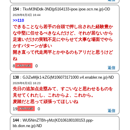
154
：TkxM3NDdk-3ND(p5164133-ipoe.ipoe.ocn.ne.jp)-OD
2026年6月3日 16:44
>>110
できることなら若手の台頭で押し出された経験豊か
な中堅に任せるべきなんだけど、それが居ないから
足速いだけの実戦不足にやらせて大事な場面でやら
かすパターンが多い
開き直って代走周平とかやるのもアリだと思うけど
ね
8
0
返信
138
：GJiZwMjk1-kZG(M106073171000.v4.enabler.ne.jp)-ND
2026年6月3日 16:23
先日の追加点走塁みて、すごいなと思わせるものを
見せてくれたし、これからよ、これから。
麦踏だと思って頑張ってほしいね
19
0
返信
144
：WU5NmZTBh-yMz(KD106180100153.ppp-
bb.dion.ne.jp)-ND