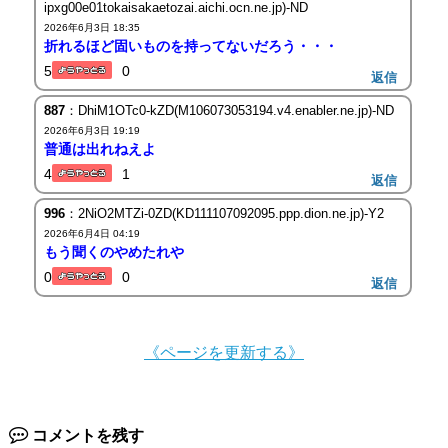
ipxg00e01tokaisakaetozai.aichi.ocn.ne.jp)-ND
2026年6月3日 18:35
折れるほど固いものを持ってないだろう・・・
5
0
返信
887
：DhiM1OTc0-kZD(M106073053194.v4.enabler.ne.jp)-ND
2026年6月3日 19:19
普通は出れねえよ
4
1
返信
996
：2NiO2MTZi-0ZD(KD111107092095.ppp.dion.ne.jp)-Y2
2026年6月4日 04:19
もう聞くのやめたれや
0
0
返信
《ページを更新する》
コメントを残す