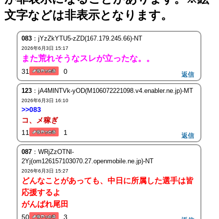
文字などは非表示となります。
083
：jYzZkYTU5-zZD(167.179.245.66)-NT
2026年6月3日 15:17
また荒れそうなスレが立ったな。。
31
0
返信
123
：jA4MlNTVk-yOD(M106072221098.v4.enabler.ne.jp)-MT
2026年6月3日 16:10
>>083
コ、メ稼ぎ
11
1
返信
087
：WRjZzOTNl-
2Yj(om126157103070.27.openmobile.ne.jp)-NT
2026年6月3日 15:27
どんなことがあっても、中日に所属した選手は皆
応援するよ
がんばれ尾田
50
3