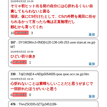
2026年6月3日 16:29
そりゃ初ヒット出る前の自分には心折れるくらい自
責してもらわないと困る
現状、仮にCS行けたとして、CSの外野を尾田に任せ
られるかって言ったら俺は正直無理だし
頼むから育ってくれ
10
3
返信
167
：DY1M2MmJi-0ND(h120-138-145-253.user.starcat.ne.jp)-
MT
2026年6月3日 16:58
ひどい切り抜き
6
1
返信
330
：TdjO1MjE4-xND(p5054005-ipoe.ipoe.ocn.ne.jp)-Nm
2026年6月3日 18:16
心折れないことは素晴らしいことだと思うがまじで
一回折れたほうがいいと思う
6
0
返信
476
：ThmZ5ODI5-0ZT(p3451199-