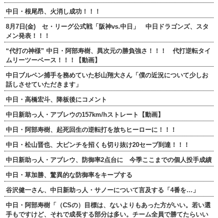
中日・根尾昂、火消し成功！！！
8月7日(金) セ・リーグ公式戦「阪神vs.中日」 中日ドラゴンズ、スタ
メン発表！！！
“代打の神様” 中日・阿部寿樹、異次元の勝負強さ！！！ 代打逆転タイ
ムリーツーベース！！！【動画】
中日ブルペン捕手を務めていた杉山翔大さん「僕の近況について少しお
話しさせていただきます」
中日・高橋宏斗、降板後にコメント
中日新助っ人・アブレウの157km/hストレート【動画】
中日・阿部寿樹、起死回生の逆転打を放ちヒーローに！！！
中日・松山晋也、大ピンチを招くも切り抜け20セーブ到達！！！
中日新助っ人・アブレウ、防御率2点台に 今季ここまでの個人投手成績
中日・草加勝、驚異的な防御率をキープする
谷沢健一さん、中日新助っ人・サノーについて言及する「4番を…」
中日・阿部寿樹「（CSの）目標は、ないよりもあった方がいい。若い選
手もですけど、それで成長する部分は多い。チーム全員で勝てたらいい