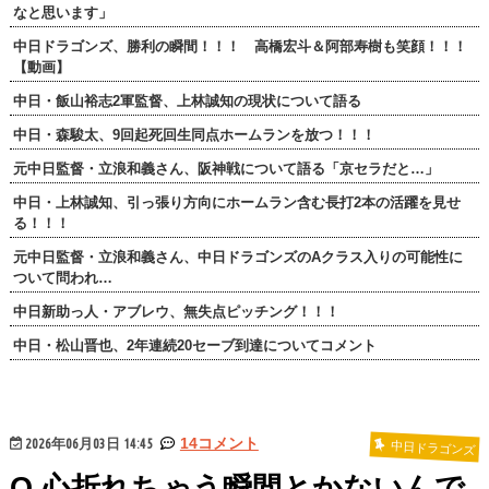
なと思います」
中日ドラゴンズ、勝利の瞬間！！！ 高橋宏斗＆阿部寿樹も笑顔！！！
【動画】
中日・飯山裕志2軍監督、上林誠知の現状について語る
中日・森駿太、9回起死回生同点ホームランを放つ！！！
元中日監督・立浪和義さん、阪神戦について語る「京セラだと…」
中日・上林誠知、引っ張り方向にホームラン含む長打2本の活躍を見せ
る！！！
元中日監督・立浪和義さん、中日ドラゴンズのAクラス入りの可能性に
ついて問われ…
中日新助っ人・アブレウ、無失点ピッチング！！！
中日・松山晋也、2年連続20セーブ到達についてコメント
2026年06月03日 14:45
14コメント
中日ドラゴンズ
Q.心折れちゃう瞬間とかないんで