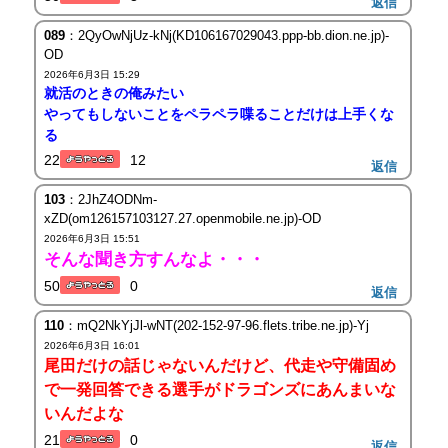
返信
089
：2QyOwNjUz-kNj(KD106167029043.ppp-bb.dion.ne.jp)-
OD
2026年6月3日 15:29
就活のときの俺みたい
やってもしないことをペラペラ喋ることだけは上手くな
る
22
12
返信
103
：2JhZ4ODNm-
xZD(om126157103127.27.openmobile.ne.jp)-OD
2026年6月3日 15:51
そんな聞き方すんなよ・・・
50
0
返信
110
：mQ2NkYjJl-wNT(202-152-97-96.flets.tribe.ne.jp)-Yj
2026年6月3日 16:01
尾田だけの話じゃないんだけど、代走や守備固め
で一発回答できる選手がドラゴンズにあんまいな
いんだよな
21
0
返信