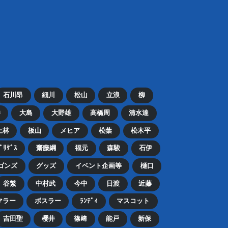
石川昂
細川
松山
立浪
柳
井
大島
大野雄
高橋周
清水達
上林
板山
メヒア
松葉
松木平
ﾄﾞﾘｹﾞｽ
齋藤綱
福元
森駿
石伊
ゴンズ
グッズ
イベント企画等
樋口
谷繁
中村武
今中
日渡
近藤
マラー
ボスラー
ﾗﾝﾃﾞｨ
マスコット
吉田聖
櫻井
篠﨑
能戸
新保