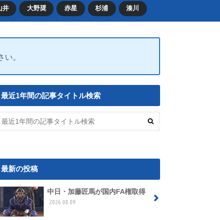
山井
大野奨
赤星
杉浦
湊川
ださい。
最近1年間の記事タイトル検索
最新の投稿
中日・加藤匠馬が国内FA権取得
2026.08.09