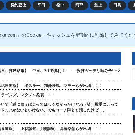
契約更改
平田
松中
阿部
堂上
田島
oke.com」のCookie・キャッシュを定期的に削除してみてく
合結果、打席結果】 中日、7-1で勝利！！！ 投打ガッチリ噛み合い今
全打席結果速報】 ボスラー、加藤匠馬、マラーらが出場！！！
日ドラゴンズ、スタメン発表！！！
ついて「逆に言えば走ってほしくなかったけどね（笑）投手にとって
ンドにいかないといけない。でもコーチ陣とも話したけど…」
打席結果速報】 上林誠知、川越誠司、高橋幸佑らが出場！！！