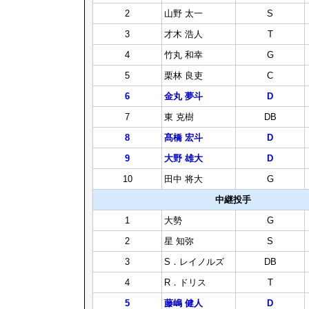
2
山野 太一
S
3
才木 浩人
T
4
竹丸 和幸
G
5
栗林 良吏
C
6
金丸 夢斗
D
7
東 克樹
DB
8
髙橋 宏斗
D
9
大野 雄大
D
10
田中 将大
G
中継投手
1
大勢
G
2
星 知弥
S
3
S．レイノルズ
DB
4
R．ドリス
T
5
藤嶋 健人
D