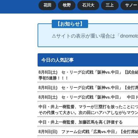
花田
牧野
石川大
三上
サノー
【お知らせ】
⚠サイトの表示が重い場合は「dnomot
今日の人気記事
8月8日(土) セ・リーグ公式戦「阪神vs.中日」【試
季初5連勝！！！
8月8日(土) セ・リーグ公式戦「阪神vs.中日」【
8月8日(土) セ・リーグ公式戦「阪神vs.中日」 中
中日・井上一樹監督、マラーが三塁打を放ったことに
その代償って大きい。次の回にハアハアしながらマウ
中日・井上一樹監督、加藤匠馬を高く評価する
8月9日(日) ファーム公式戦「広島vs.中日」【全