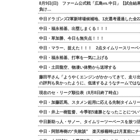
8月9日(日) ファーム公式戦「広島vs.中日」【試合
負け…
中日ドラゴンズ2軍新球場候補地、1次選考通過した全2
中日・福永裕基、出塁しまくる！！！
中日・草加勝、今日も無失点！！！
中日・マラー、捉えた！！！ 2点タイムリースリーベ
中日・福永裕基、打率を一気に上げる
中日・土田龍空、物凄い体勢から送球する
藤田平さん「ようやくエンジンがかかってきて、走り
の評判も良かったように、低迷するようなチームでは
現在のセ・リーグ順位表（8月8日終了時点）
中日・加藤匠馬、スタメン起用に応える先制タイムリー
中日・井上一樹監督、今季初5連勝となったことについ
中日新助っ人・サノー、タイムリーツーベースを放つ
中日・阿部寿樹の“失敗談” 楽天移籍時は2月直前に