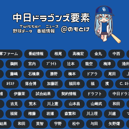
2軍ファーム
番組情報
根尾
高橋宏
金丸
中西
鵜飼
宮内
ﾌﾞﾗｲﾄ
辻本
龍空
梅津
涌
藤嶋
石橋康
勝野
橋本
ドアラ
尾田
ｶﾘｽﾃ
落合博
加藤匠
福田幸
福
濱
C. ﾛ
浦
伊藤茉
試合結果
契約情報
ドラフト
中日ドラ
吉見
荒木
川上憲
山本昌
山﨑武
和田
福留
権藤
岩瀬
森繁和
川上理
川越
結果
和田
英智
宇野
松中
与田
矢野燿