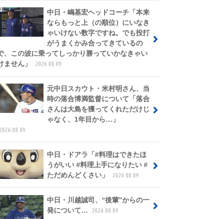
中日・嶋基宏ヘッドコーチ「本来
ならもっと上（の順位）にいなき
ゃいけない数字ですね。でも投打
がうまくかみ合ってきているの
で、この波に乗ってしっかり勝っていかなきゃい
けません」
2026.08.09
元中日スカウト・米村明さん、当
時の落合博満監督について「落合
さんは大島を獲ってくれただけじ
ゃなく、1年目から…」
2026.08.09
中日・ドアラ「#料理はできたほ
うがいい #料理上手になりたい #
ただめんどくさい」
2026.08.09
中日・川越誠司、“後輩”からの一
発について…
2026.08.09