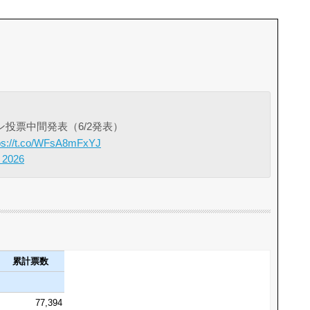
ン投票中間発表（6/2発表）
ps://t.co/WFsA8mFxYJ
 2026
累計票数
77,394