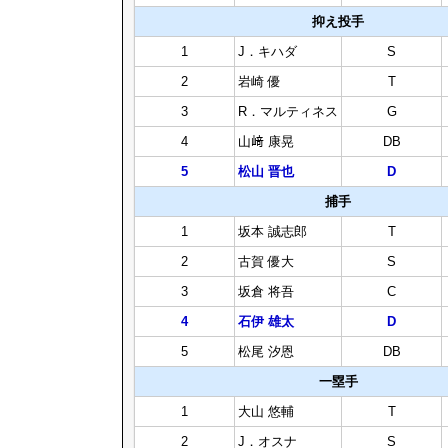
抑え投手
1
J．キハダ
S
2
岩崎 優
T
3
R．マルティネス
G
4
山﨑 康晃
DB
5
松山 晋也
D
捕手
1
坂本 誠志郎
T
2
古賀 優大
S
3
坂倉 将吾
C
4
石伊 雄太
D
5
松尾 汐恩
DB
一塁手
1
大山 悠輔
T
2
J．オスナ
S