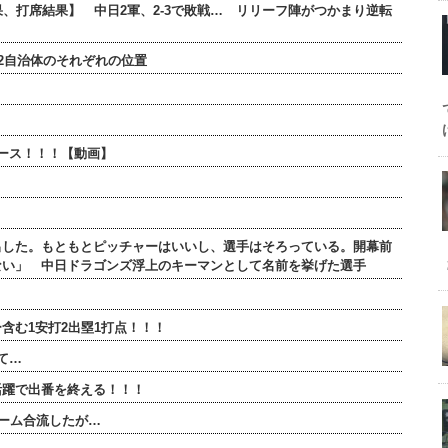
結果、打席結果】 中日2軍、2-3で敗戦… リリーフ陣がつかまり逆転
2自治体のそれぞれの位置
ース！！！【動画】
出した。もともとピッチャーはいいし、選手はそろっている。開幕前
ない」 中日ドラゴンズ浮上のキーマンとして名前を挙げた選手
含む1安打2出塁1打点！！！
て…
活躍で出番を終える！！！
チーム合流したが…