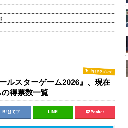
画】
中日ドラゴンズ
オールスターゲーム2026』、現在
ちの得票数一覧
はてブ
Pocket