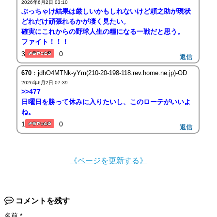
2026年6月2日 03:10
ぶっちゃけ結果は厳しいかもしれないけど頼之助が現状
どれだけ頑張れるかが凄く見たい。
確実にこれからの野球人生の糧になる一戦だと思う。
ファイト！！！
3
0
返信
670
：jdhO4MTNk-yYm(210-20-198-118.rev.home.ne.jp)-OD
2026年6月2日 07:39
>>477
日曜日を勝って休みに入りたいし、このローテがいいよ
ね。
1
0
返信
《ページを更新する》
コメントを残す
名前
*