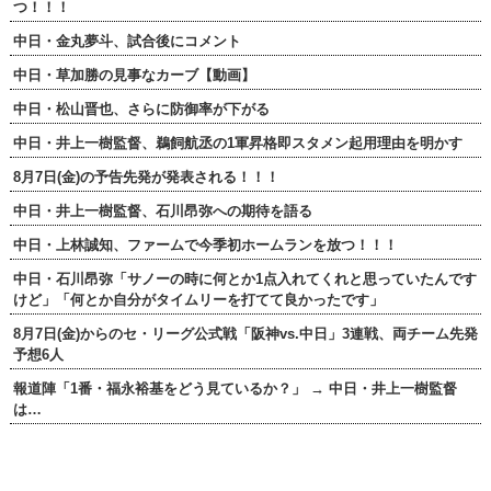
つ！！！
中日・金丸夢斗、試合後にコメント
中日・草加勝の見事なカーブ【動画】
中日・松山晋也、さらに防御率が下がる
中日・井上一樹監督、鵜飼航丞の1軍昇格即スタメン起用理由を明かす
8月7日(金)の予告先発が発表される！！！
中日・井上一樹監督、石川昂弥への期待を語る
中日・上林誠知、ファームで今季初ホームランを放つ！！！
中日・石川昂弥「サノーの時に何とか1点入れてくれと思っていたんです
けど」「何とか自分がタイムリーを打てて良かったです」
8月7日(金)からのセ・リーグ公式戦「阪神vs.中日」3連戦、両チーム先発
予想6人
報道陣「1番・福永裕基をどう見ているか？」 → 中日・井上一樹監督
は…