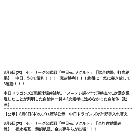
8月6日(木) セ・リーグ公式戦「中日vs.ヤクルト」【試合結果、打席結
果】 中日、5-0で勝利！！！ 完封勝利！！！終盤に一気に突き放して
3連勝！！！
中日ドラゴンズ2軍新球場候補地、“メ～テレ調べ”で現時点で1次選定通
過したことが判明した自治体一覧＆2次選考に進めなかった自治体【動
画】
【公示】8月6日(木)のプロ野球公示 中日ドラゴンズが外野手入れ替え
8月6日(木) セ・リーグ公式戦「中日vs.ヤクルト」【全打席結果速
報】 福永裕基、鵜飼航丞、金丸夢斗らが出場！！！