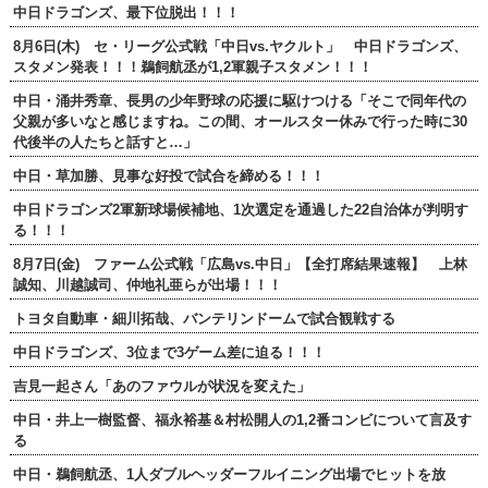
中日ドラゴンズ、最下位脱出！！！
8月6日(木) セ・リーグ公式戦「中日vs.ヤクルト」 中日ドラゴンズ、
スタメン発表！！！鵜飼航丞が1,2軍親子スタメン！！！
中日・涌井秀章、長男の少年野球の応援に駆けつける「そこで同年代の
父親が多いなと感じますね。この間、オールスター休みで行った時に30
代後半の人たちと話すと…」
中日・草加勝、見事な好投で試合を締める！！！
中日ドラゴンズ2軍新球場候補地、1次選定を通過した22自治体が判明す
る！！！
8月7日(金) ファーム公式戦「広島vs.中日」【全打席結果速報】 上林
誠知、川越誠司、仲地礼亜らが出場！！！
トヨタ自動車・細川拓哉、バンテリンドームで試合観戦する
中日ドラゴンズ、3位まで3ゲーム差に迫る！！！
吉見一起さん「あのファウルが状況を変えた」
中日・井上一樹監督、福永裕基＆村松開人の1,2番コンビについて言及す
る
中日・鵜飼航丞、1人ダブルヘッダーフルイニング出場でヒットを放