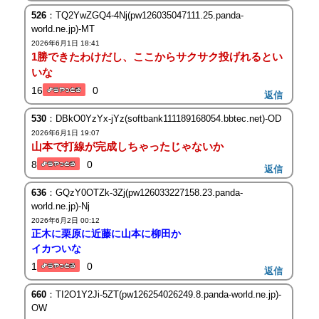
526
：TQ2YwZGQ4-4Nj(pw126035047111.25.panda-
world.ne.jp)-MT
2026年6月1日 18:41
1勝できたわけだし、ここからサクサク投げれるとい
いな
16
0
返信
530
：DBkO0YzYx-jYz(softbank111189168054.bbtec.net)-OD
2026年6月1日 19:07
山本で打線が完成しちゃったじゃないか
8
0
返信
636
：GQzY0OTZk-3Zj(pw126033227158.23.panda-
world.ne.jp)-Nj
2026年6月2日 00:12
正木に栗原に近藤に山本に柳田か
イカついな
1
0
返信
660
：TI2O1Y2Ji-5ZT(pw126254026249.8.panda-world.ne.jp)-
OW