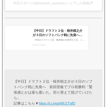
中日スポーツ(@chunichi_sports)がシェアした投稿
【中日】ドラフト２位・桜井頼之介が３日のソフ
トバンク戦に先発へ 前回登板でプロ初勝利「緊
張感とかは落ち着いた。切り替えて投げていけた
ら」
記事はこちら▼
https://t.co/gpNlU1TqfD