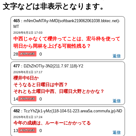
文字などは非表示となります。
465
：mNmOwNTAy-hMD(softbank219062061038.bbtec.net)-
MT
2026年6月1日 17:03
中西じゃなくて櫻井ってことは、宏斗枠を使って
明日から岡林を上げる可能性残る？
28
0
返信
477
：DZhZhOTIy-3N2(211.7.97.118)-Y2
2026年6月1日 17:17
櫻井中6日か
そうなると日曜日は中西？
それとも土曜日中西、日曜日大野とかかな？
14
0
返信
482
：TczYhZjk1-yMz(118-104-51-223.area5a.commufa.jp)-ND
2026年6月1日 17:24
今年の成績は、ルーキーにかかってる
13
0
返信