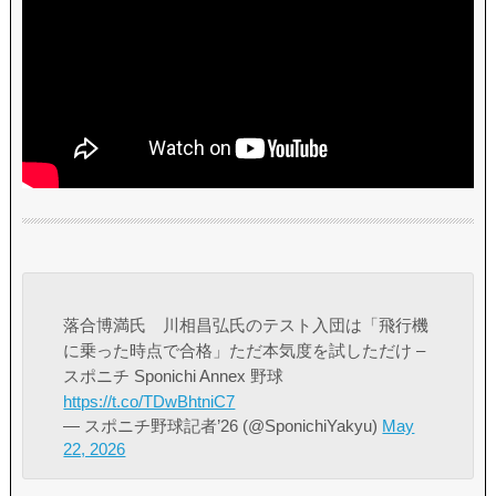
落合博満氏 川相昌弘氏のテスト入団は「飛行機
に乗った時点で合格」ただ本気度を試しただけ –
スポニチ Sponichi Annex 野球
https://t.co/TDwBhtniC7
— スポニチ野球記者’26 (@SponichiYakyu)
May
22, 2026