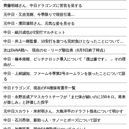
齊藤明雄さん、中日ドラゴンズに苦言を呈する
元中日・又吉克樹、今季限りで現役引退…
元中日・濱田達郎さん、元気な姿を見せる
中日・細川成也が2安打マルチヒット
中日・井上一樹監督、10安打を放つも完封負けとなったことについて…
次はDeNA戦へ 現在のセ・リーグ順位表（8月9日終了時点）
中日・橋本侑樹、ピッチクロック導入について「僕は嫌です」 → その理
由が…
中日・上林誠知、ファーム今季第2号ホームランを放ったことについて語
る
中日ドラゴンズ、現在のFA権保有選手一覧
中日・永野吉成アマスカウトチーフが「まだ体が細いのに150キロ。将来
が楽しみ」と評価した投手
元中日スカウト・米村明さん、大島洋平のドラフト指名について明かす
中日・石川昂弥、新助っ人・サノーとポーズについて話す