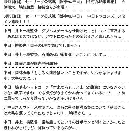
8月9日(日) セ・リーグ公式戦「阪神vs.中日」【全打席結果速報】 石
伊雄太、鵜飼航丞、柳裕也らが出場！！！
8月9日(日) セ・リーグ公式戦「阪神vs.中日」 中日ドラゴンズ、スタ
メン発表！！！
中日・井上一樹監督、ダブルスチールを仕掛けたことについて言及する
「あれはミスではない。アウトになったもの全部ミスと言われたら…」
中日・柳裕也「自分の1球で負けてしまった」
中日・井上一樹監督、石川昂弥が牽制死したことについて…
中日・加藤匠馬が国内FA権取得
中日・岡林勇希「もちろん連勝はいいことですが、いつかは止まりま
す。大事なのは…」
中日・嶋基宏ヘッドコーチ「本来ならもっと上（の順位）にいなきゃい
けない数字ですね。でも投打がうまくかみ合ってきているので、この波
に乗ってしっかり勝っていかなきゃいけません」
元中日スカウト・米村明さん、当時の落合博満監督について「落合さん
は大島を獲ってくれただけじゃなく、1年目から…」
中日・井上一樹監督「勝ち越してというのはボヤンと聞くとよかったと
思われがちだけど、背負っているものが…」