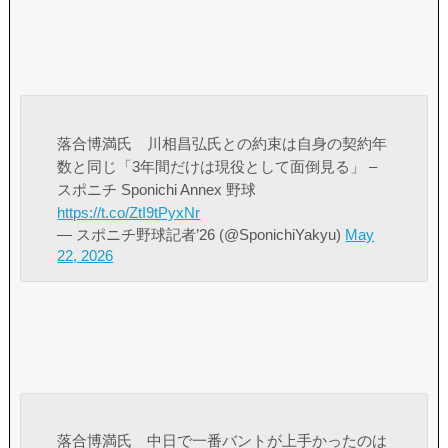
落合博満氏 川相昌弘氏との約束は自身の契約年
数と同じ「3年間だけは現役として面倒見る」 –
スポニチ Sponichi Annex 野球
https://t.co/ZtI9tPyxNr
— スポニチ野球記者’26 (@SponichiYakyu)
May
22, 2026
落合博満氏 中日で一番バントが上手かったのは