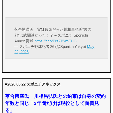
落合博満氏 実は短気だった川相昌弘氏“裏の
顔”は武闘派だった！？ – スポニチ Sponichi
Annex 野球
https://t.co/PrzZBWaFUG
— スポニチ野球記者’26 (@SponichiYakyu)
May
22, 2026
■2026.05.22 スポニチアネックス
落合博満氏 川相昌弘氏との約束は自身の契約
年数と同じ「3年間だけは現役として面倒見
る」