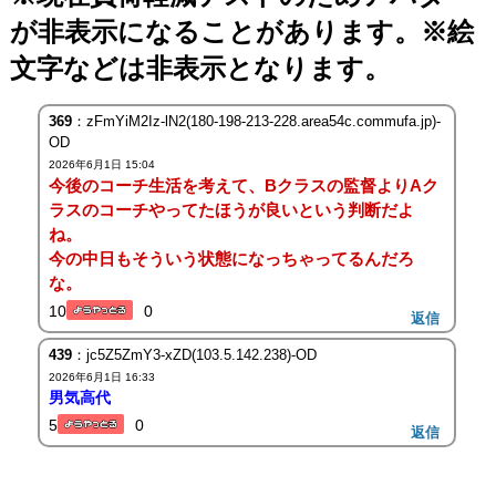
が非表示になることがあります。※絵
文字などは非表示となります。
369
：zFmYiM2Iz-lN2(180-198-213-228.area54c.commufa.jp)-
OD
2026年6月1日 15:04
今後のコーチ生活を考えて、Bクラスの監督よりAク
ラスのコーチやってたほうが良いという判断だよ
ね。
今の中日もそういう状態になっちゃってるんだろ
な。
10
0
返信
439
：jc5Z5ZmY3-xZD(103.5.142.238)-OD
2026年6月1日 16:33
男気高代
5
0
返信