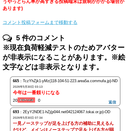
うやっとらん率が高すぎる投稿端末は規制がかかる場合が
あります)
コメント投稿フォームまで移動する
5
件のコメント
※現在負荷軽減テストのためアバター
が非表示になることがあります。※絵
文字などは非表示となります。
665
：TczYhZjk1-yMz(118-104-51-223.area5a.commufa.jp)-ND
2026年5月30日 03:13
今年は一番頼りになる
20
0
返信
693
：2EyY2NDE1-hZj(p044.net042124067.tokai.or.jp)-OD
2026年5月30日 07:34
一見ノーステップが足を上げる方の補助に見えるん
だけど、メインはノーステップで足を上げる方が弱