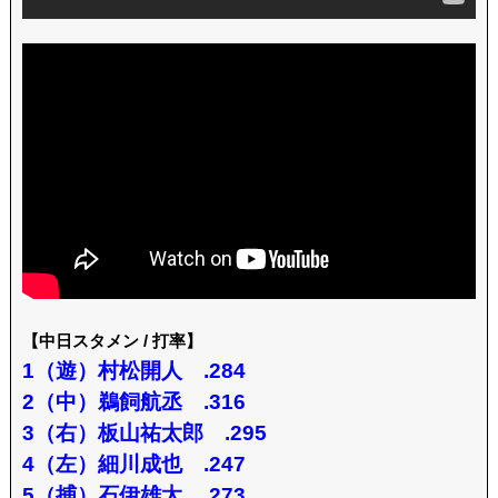
【中日スタメン / 打率】
1（遊）村松開人 .284
2（中）鵜飼航丞 .316
3（右）板山祐太郎 .295
4（左）細川成也 .247
5（捕）石伊雄太 .273