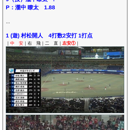
P：瀧中 瞭太 1.88
…
1 (遊) 村松開人 4打数2安打 1打点
｜
中 安
｜右 飛｜二 直｜
左安①
｜