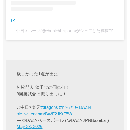
中日スポーツ(@chunichi_sports)がシェアした投稿
欲しかった1点が出た
村松開人 値千金の同点打！
8回裏試合は振り出しに！
⚾️中日×楽天
#dragons
#だったらDAZN
pic.twitter.com/BWF2JKtF5W
— ⚾️DAZNベースボール (@DAZNJPNBaseball)
May 28, 2026