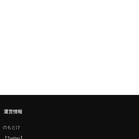
運営情報
のもとけ
【Twitter】