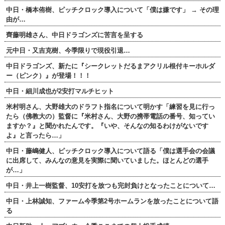
中日・橋本侑樹、ピッチクロック導入について「僕は嫌です」 → その理
由が…
齊藤明雄さん、中日ドラゴンズに苦言を呈する
元中日・又吉克樹、今季限りで現役引退…
中日ドラゴンズ、新たに『シークレットだるまアクリル根付キーホルダ
ー（ピンク）』が登場！！！
中日・細川成也が2安打マルチヒット
米村明さん、大野雄大のドラフト指名について明かす「練習を見に行っ
たら（佛教大の）監督に『米村さん、大野の携帯電話の番号、知ってい
ますか？』と聞かれたんです。『いや、そんなの知るわけがないです
よ』と言ったら…」
中日・藤嶋健人、ピッチクロック導入について語る「僕は選手会の会議
に出席して、みんなの意見を実際に聞いていました。ほとんどの選手
が…」
中日・井上一樹監督、10安打を放つも完封負けとなったことについて…
中日・上林誠知、ファーム今季第2号ホームランを放ったことについて語
る