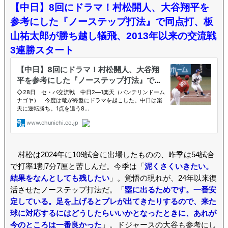
【中日】8回にドラマ！村松開人、大谷翔平を
参考にした『ノーステップ打法』で同点打、板
山祐太郎が勝ち越し犠飛、2013年以来の交流戦
3連勝スタート
村松は2024年に109試合に出場したものの、昨季は54試合
で打率1割7分7厘と苦しんだ。今季は「
泥くさくいきたい。
結果をなんとしても残したい
」。覚悟の現れが、24年以来復
活させたノーステップ打法だ。「
塁に出るためです。一番安
定している。足を上げるとブレが出てきたりするので、来た
球に対応するにはどうしたらいいかとなったときに、あれが
今のところは一番良かった
」。ドジャースの大谷も参考にし