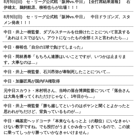
8月9日(日) セ・リーグ公式戦「阪神vs.中日」【全打席結果速報】 石
伊雄太、鵜飼航丞、柳裕也らが出場！！！
8月9日(日) セ・リーグ公式戦「阪神vs.中日」 中日ドラゴンズ、スタ
メン発表！！！
中日・井上一樹監督、ダブルスチールを仕掛けたことについて言及する
「あれはミスではない。アウトになったもの全部ミスと言われたら…」
中日・柳裕也「自分の1球で負けてしまった」
中日・岡林勇希「もちろん連勝はいいことですが、いつかは止まりま
す。大事なのは…」
中日・井上一樹監督、石川昂弥が牽制死したことについて…
中日・加藤匠馬が国内FA権取得
元中日スカウト・米村明さん、当時の落合博満監督について「落合さん
は大島を獲ってくれただけじゃなく、1年目から…」
中日・井上一樹監督「勝ち越してというのはボヤンと聞くとよかったと
思われがちだけど、背負っているものが…」
中日・嶋基宏ヘッドコーチ「本来ならもっと上（の順位）にいなきゃい
けない数字ですね。でも投打がうまくかみ合ってきているので、この波
に乗ってしっかり勝っていかなきゃいけません」