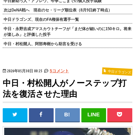
中日新助っ人・アブレウ、今季ここまでの個人投手成績
次はDeNA戦へ 現在のセ・リーグ順位表（8月9日終了時点）
中日ドラゴンズ、現在のFA権保有選手一覧
中日・永野吉成アマスカウトチーフが「まだ体が細いのに150キロ。将来
が楽しみ」と評価した投手
中日・村松開人、阿部寿樹から助言を受ける
2026年05月30日 00:25
5コメント
中日ドラゴンズ
中日・村松開人がノーステップ打
法を復活させた理由