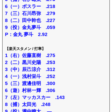
6（一）ボスラー .218
7（三）石川昂弥 .279
8（二）田中幹也 .227
9（投）金丸夢斗 .059
P：金丸 夢斗 2.92
【楽天スタメン / 打率】
1（右）佐藤直樹 .275
2（二）黒川史陽 .253
3（中）辰己涼介 .312
4（一）浅村栄斗 .252
5（三）渡邊佳明 .300
6（遊）村林一輝 .306
7（左）マッカスカー .143
8（捕）太田光 .248
9（投）瀧中瞭太 .—