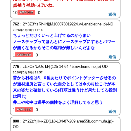
点補う補助っぽいね。
10
0
返信
762
：2Y3Z3YzRh-lNj(M106073019224.v4.enabler.ne.jp)-ND
2026年5月30日 11:16
ちょっとだけくいっと上げてるのがうまい
ノーステップってほんとにノーステップにするとパワー
が無くなるからそこの塩梅が難しいんだよな
1
0
返信
776
：zExOzNzUx-kNj(125-14-64-45.rev.home.ne.jp)-OD
2026年5月30日 11:57
昔から村松は5、6番あたりでポイントゲッターさせるの
が適材適所と言っていた自分としては今の村松こそが本
来の姿だと確信している(打順は違うけど果たしてる役割
は同じ)
井上や松中は選手の個性をよく理解してると思う
1
0
返信
800
：2Y2ZzYjlk-xZD(118-104-87-209.area55b.commufa.jp)-
OD