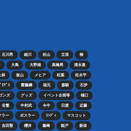
石川昂
細川
松山
立浪
柳
井
大島
大野雄
高橋周
清水達
上林
板山
メヒア
松葉
松木平
ﾄﾞﾘｹﾞｽ
齋藤綱
福元
森駿
石伊
ゴンズ
グッズ
イベント企画等
樋口
谷繁
中村武
今中
日渡
近藤
マラー
ボスラー
ﾗﾝﾃﾞｨ
マスコット
吉田聖
櫻井
篠﨑
能戸
新保