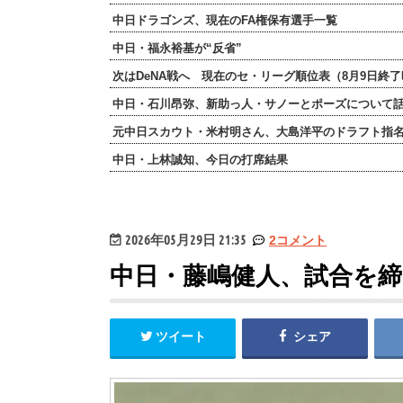
中日ドラゴンズ、現在のFA権保有選手一覧
中日・福永裕基が“反省”
次はDeNA戦へ 現在のセ・リーグ順位表（8月9日終
中日・石川昂弥、新助っ人・サノーとポーズについて
元中日スカウト・米村明さん、大島洋平のドラフト指
中日・上林誠知、今日の打席結果
2026年05月29日 21:35
2コメント
中日・藤嶋健人、試合を締
ツイート
シェア