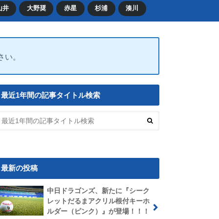
山井
大野奨
赤星
杉浦
湊川
ださい。
最近1年間の記事タイトル検索
最新の投稿
中日ドラゴンズ、新たに『シーク
レットだるまアクリル根付キーホ
ルダー（ピンク）』が登場！！！