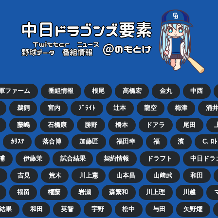
2軍ファーム
番組情報
根尾
高橋宏
金丸
中西
鵜飼
宮内
ﾌﾞﾗｲﾄ
辻本
龍空
梅津
涌
藤嶋
石橋康
勝野
橋本
ドアラ
尾田
ｶﾘｽﾃ
落合博
加藤匠
福田幸
福
濱
C. ﾛ
浦
伊藤茉
試合結果
契約情報
ドラフト
中日ドラ
吉見
荒木
川上憲
山本昌
山﨑武
和田
福留
権藤
岩瀬
森繁和
川上理
川越
結果
和田
英智
宇野
松中
与田
矢野燿