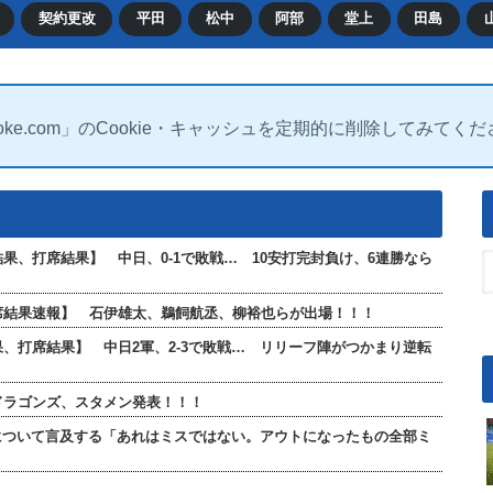
契約更改
平田
松中
阿部
堂上
田島
oke.com」のCookie・キャッシュを定期的に削除してみてく
合結果、打席結果】 中日、0-1で敗戦… 10安打完封負け、6連勝なら
全打席結果速報】 石伊雄太、鵜飼航丞、柳裕也らが出場！！！
結果、打席結果】 中日2軍、2-3で敗戦… リリーフ陣がつかまり逆転
日ドラゴンズ、スタメン発表！！！
について言及する「あれはミスではない。アウトになったもの全部ミ