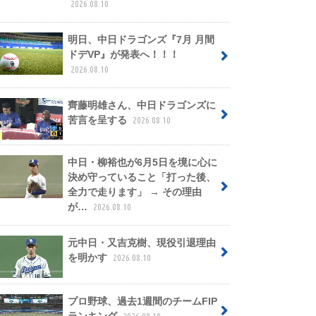
2026.08.10
明日、中日ドラゴンズ『7月 月間
ドデVP』が発表へ！！！
2026.08.10
齊藤明雄さん、中日ドラゴンズに
苦言を呈する
2026.08.10
中日・柳裕也が6月5日を境に心に
決め守っていること「打った後、
全力で走ります」 → その理由
が…
2026.08.10
元中日・又吉克樹、現役引退理由
を明かす
2026.08.10
プロ野球、過去1週間のチームFIP