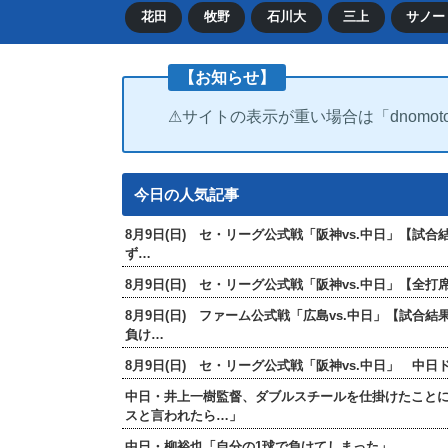
花田
牧野
石川大
三上
サノー
【お知らせ】
⚠サイトの表示が重い場合は「dnomot
今日の人気記事
8月9日(日) セ・リーグ公式戦「阪神vs.中日」【試
ず…
8月9日(日) セ・リーグ公式戦「阪神vs.中日」【
8月9日(日) ファーム公式戦「広島vs.中日」【試合
負け…
8月9日(日) セ・リーグ公式戦「阪神vs.中日」 中
中日・井上一樹監督、ダブルスチールを仕掛けたこと
スと言われたら…」
中日・柳裕也「自分の1球で負けてしまった」