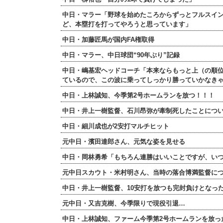
中日・マラー「野球を始めたころからずっとフルスイ
ど、本塁打を打ってやろうと思っています」
中日・加藤匠馬が国内FA権取得
中日・マラー、中日球団“90年ぶり”記録
中日・嶋基宏ヘッドコーチ「本来ならもっと上（の順
ているので、この波に乗ってしっかり勝っていかなき
中日・上林誠知、今季第2号ホームランを放つ！！！
中日・井上一樹監督、石川昂弥が牽制死したことにつ
中日・細川成也が2安打マルチヒット
元中日・濱田達郎さん、元気な姿を見せる
中日・岡林勇希「もちろん連勝はいいことですが、い
元中日スカウト・米村明さん、当時の落合博満監督につ
中日・井上一樹監督、10安打を放つも完封負けとなっ
元中日・又吉克樹、今季限りで現役引退…
中日・上林誠知、ファーム今季第2号ホームランを放っ