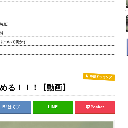
了時点）
話す
名について明かす
中日ドラゴンズ
める！！！【動画】
はてブ
Pocket