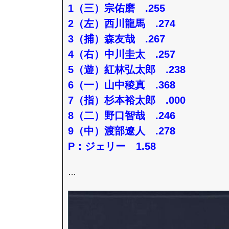
1（三）宗佑磨 .255
2（左）西川龍馬 .274
3（捕）森友哉 .267
4（右）中川圭太 .257
5（遊）紅林弘太郎 .238
6（一）山中稜真 .368
7（指）杉本裕太郎 .000
8（二）野口智哉 .246
9（中）渡部遼人 .278
P：ジェリー 1.58
…