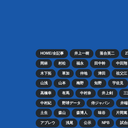
HOME/全記事
井上一樹
落合英二
岡林
村松
福永
田中幹
中田翔
木下拓
草加
仲地
津田
祖父江
山浅
山本
梅野
知野
宇佐見
高橋幸
有馬
中村奈
井上剣
三
中村紀
野球データ
侍ジャパン
井端
土生
森山
森博人
味谷
片岡篤
アブレウ
浅尾
公示
NPB
試合