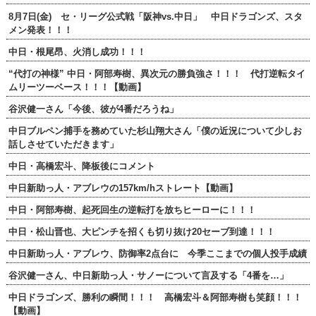
8月7日(金) セ・リーグ公式戦「阪神vs.中日」 中日ドラゴンズ、スタ
メン発表！！！
中日・根尾昂、火消し成功！！！
“代打の神様” 中日・阿部寿樹、異次元の勝負強さ！！！ 代打逆転タイ
ムリーツーベース！！！【動画】
谷沢健一さん「今後、彼が4番だろうね」
中日ブルペン捕手を務めていた杉山翔大さん「僕の近況について少しお
話しさせていただきます」
中日・高橋宏斗、降板後にコメント
中日新助っ人・アブレウの157km/hストレート【動画】
中日・阿部寿樹、起死回生の逆転打を放ちヒーローに！！！
中日・松山晋也、大ピンチを招くも切り抜け20セーブ到達！！！
中日新助っ人・アブレウ、防御率2点台に 今季ここまでの個人投手成績
谷沢健一さん、中日新助っ人・サノーについて言及する「4番を…」
中日ドラゴンズ、勝利の瞬間！！！ 高橋宏斗＆阿部寿樹も笑顔！！！
【動画】