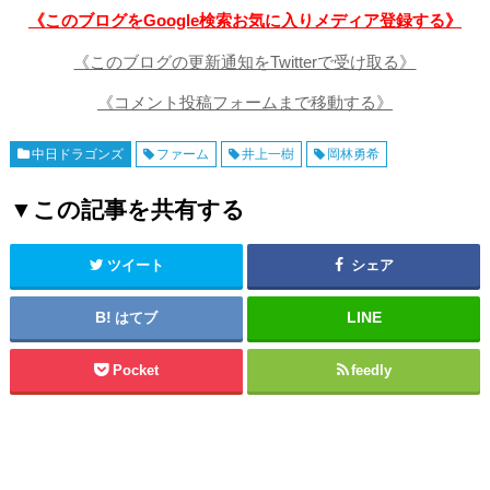
《このブログをGoogle検索お気に入りメディア登録する》
《このブログの更新通知をTwitterで受け取る》
《コメント投稿フォームまで移動する》
中日ドラゴンズ
ファーム
井上一樹
岡林勇希
▼この記事を共有する
ツイート
シェア
はてブ
Pocket
feedly