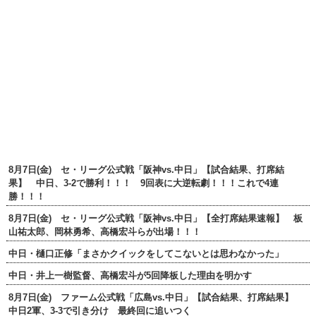
8月7日(金) セ・リーグ公式戦「阪神vs.中日」【試合結果、打席結
果】 中日、3-2で勝利！！！ 9回表に大逆転劇！！！これで4連
勝！！！
8月7日(金) セ・リーグ公式戦「阪神vs.中日」【全打席結果速報】 板
山祐太郎、岡林勇希、高橋宏斗らが出場！！！
中日・樋口正修「まさかクイックをしてこないとは思わなかった」
中日・井上一樹監督、高橋宏斗が5回降板した理由を明かす
8月7日(金) ファーム公式戦「広島vs.中日」【試合結果、打席結果】
中日2軍、3-3で引き分け 最終回に追いつく