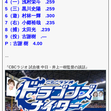
4（一）浅村栄斗 .259
5（三）黒川史陽 .259
6（遊）村林一輝 .300
7（右）小郷裕哉 .235
8（捕）太田光 .239
9（投）古謝樹 .—
P：古謝 樹 4.00
…
『CBCラジオ 試合後 中日・井上一樹監督の談話』