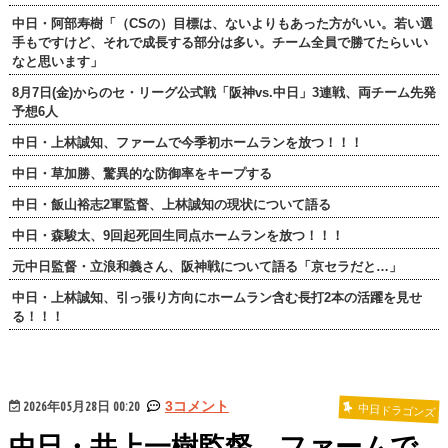
中日・阿部寿樹「（CSの）目標は、ないよりもあった方がいい。若い選
手もですけど、それで成長する部分は多い。チーム全員で勝てたらいい
なと思います」
8月7日(金)からのセ・リーグ公式戦「阪神vs.中日」3連戦、両チーム先発
予想6人
中日・上林誠知、ファームで今季初ホームランを放つ！！！
中日・草加勝、驚異的な防御率をキープする
中日・飯山裕志2軍監督、上林誠知の現状について語る
中日・森駿太、9回起死回生同点ホームランを放つ！！！
元中日監督・立浪和義さん、阪神戦について語る「京セラだと…」
中日・上林誠知、引っ張り方向にホームラン含む長打2本の活躍を見せ
る！！！
2026年05月28日 00:20
3コメント
中日ドラゴンズ
中日・井上一樹監督、ファームで