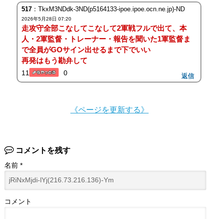
517
：TkxM3NDdk-3ND(p5164133-ipoe.ipoe.ocn.ne.jp)-ND
2026年5月28日 07:20
走攻守全部こなしてこなして2軍戦フルで出て、本
人・2軍監督・トレーナー・報告を聞いた1軍監督ま
で全員がGOサイン出せるまで下でいい
再発はもう勘弁して
11
0
返信
《ページを更新する》
コメントを残す
名前
*
コメント