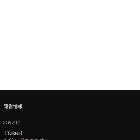
運営情報
のもとけ
【Twitter】
メイン：
@gnomotoke