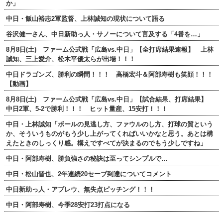
か」
中日・飯山裕志2軍監督、上林誠知の現状について語る
谷沢健一さん、中日新助っ人・サノーについて言及する「4番を…」
8月8日(土) ファーム公式戦「広島vs.中日」【全打席結果速報】 上林
誠知、三上愛介、松木平優太らが出場！！！
中日ドラゴンズ、勝利の瞬間！！！ 高橋宏斗＆阿部寿樹も笑顔！！！
【動画】
8月8日(土) ファーム公式戦「広島vs.中日」【試合結果、打席結果】
中日2軍、5-2で勝利！！！ ヒット量産、15安打！！！
中日・上林誠知「ボールの見逃し方、ファウルのし方、打球の質という
か、そういうものがもう少し上がってくればいいかなと思う。あとは構
えたときのしっくり感。構えですべてが決まるのでもう少しですね」
中日・阿部寿樹、勝負強さの秘訣は至ってシンプルで…
中日・松山晋也、2年連続20セーブ到達についてコメント
中日新助っ人・アブレウ、無失点ピッチング！！！
中日・阿部寿樹、今季28安打23打点になる