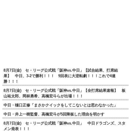
8月7日(金) セ・リーグ公式戦「阪神vs.中日」【試合結果、打席結
果】 中日、3-2で勝利！！！ 9回表に大逆転劇！！！これで4連
勝！！！
8月7日(金) セ・リーグ公式戦「阪神vs.中日」【全打席結果速報】 板
山祐太郎、岡林勇希、高橋宏斗らが出場！！！
中日・樋口正修「まさかクイックをしてこないとは思わなかった」
中日・井上一樹監督、高橋宏斗が5回降板した理由を明かす
8月7日(金) セ・リーグ公式戦「阪神vs.中日」 中日ドラゴンズ、スタ
メン発表！！！