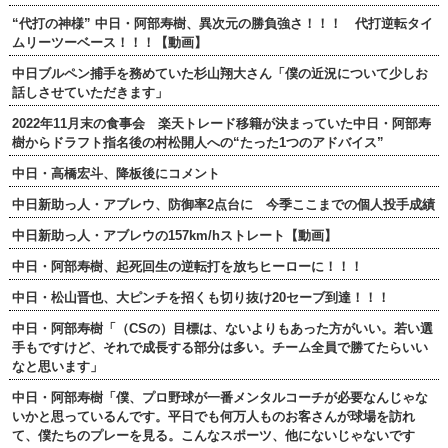
“代打の神様” 中日・阿部寿樹、異次元の勝負強さ！！！ 代打逆転タイ
ムリーツーベース！！！【動画】
中日ブルペン捕手を務めていた杉山翔大さん「僕の近況について少しお
話しさせていただきます」
2022年11月末の食事会 楽天トレード移籍が決まっていた中日・阿部寿
樹からドラフト指名後の村松開人への“たった1つのアドバイス”
中日・高橋宏斗、降板後にコメント
中日新助っ人・アブレウ、防御率2点台に 今季ここまでの個人投手成績
中日新助っ人・アブレウの157km/hストレート【動画】
中日・阿部寿樹、起死回生の逆転打を放ちヒーローに！！！
中日・松山晋也、大ピンチを招くも切り抜け20セーブ到達！！！
中日・阿部寿樹「（CSの）目標は、ないよりもあった方がいい。若い選
手もですけど、それで成長する部分は多い。チーム全員で勝てたらいい
なと思います」
中日・阿部寿樹「僕、プロ野球が一番メンタルコーチが必要なんじゃな
いかと思っているんです。平日でも何万人ものお客さんが球場を訪れ
て、僕たちのプレーを見る。こんなスポーツ、他にないじゃないです