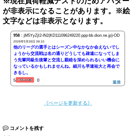
※現在負荷軽減テストのためアバター
が非表示になることがあります。※絵
文字などは非表示となります。
958
：jM5YyZjI2-lN2(KD111096249220.ppp-bb.dion.ne.jp)-OD
2026年5月26日 09:10
他のリーグの選手とはシーズン中なかなか会えないでし
ょうから交流戦は名の通りどうしても疎遠になってしま
う先輩同級生後輩と交流し親睦を深められるいい機会に
なっているかもしれませんね。細川も早速祐大と再会で
きるし。
5
0
返信
《ページを更新する》
コメントを残す