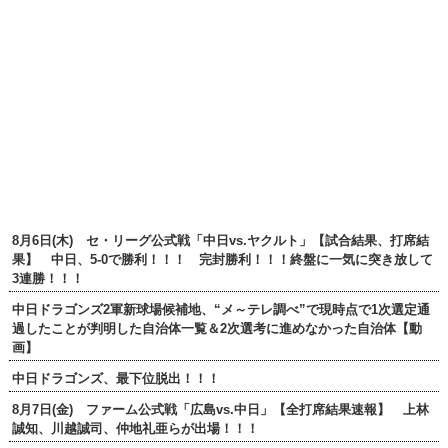
8月6日(木) セ・リーグ公式戦「中日vs.ヤクルト」【試合結果、打席結
果】 中日、5-0で勝利！！！ 完封勝利！！！終盤に一気に突き放して
3連勝！！！
中日ドラゴンズ2軍新球場候補地、“メ～テレ調べ”で現時点で1次選定通
過したことが判明した自治体一覧＆2次選考に進めなかった自治体【動
画】
中日ドラゴンズ、最下位脱出！！！
8月7日(金) ファーム公式戦「広島vs.中日」【全打席結果速報】 上林
誠知、川越誠司、仲地礼亜らが出場！！！