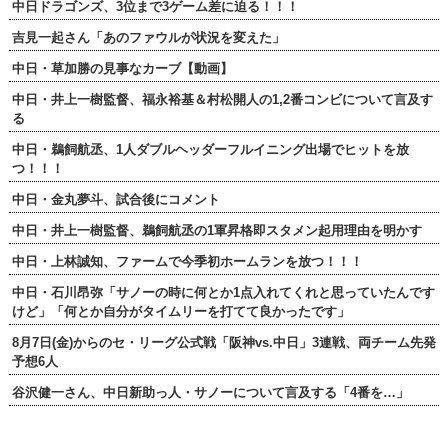
中日ドラゴンズ、3位まで3ゲーム差に迫る！！！
吉見一起さん「あのファウルが状況を変えた」
中日・草加勝の見事なカーブ【動画】
中日・井上一樹監督、福永裕基＆村松開人の1,2番コンビについて言及す
る
中日・鵜飼航丞、1人ダブルヘッダーフルイニング出場でヒットを放
つ！！！
中日・金丸夢斗、試合後にコメント
中日・井上一樹監督、鵜飼航丞の1軍昇格即スタメン起用理由を明かす
中日・上林誠知、ファームで今季初ホームランを放つ！！！
中日・石川昂弥「サノーの時に何とか1点入れてくれと思っていたんです
けど」「何とか自分がタイムリーを打てて良かったです」
8月7日(金)からのセ・リーグ公式戦「阪神vs.中日」3連戦、両チーム先発
予想6人
谷沢健一さん、中日新助っ人・サノーについて言及する「4番を…」