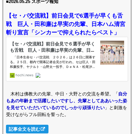
■2026.05.25 スポーツ報知
【セ・パ交流戦】前日会見で6選手が早くも舌
戦 巨人・田和廉は早実の先輩、日本ハム清宮
斬り宣言「シンカーで抑えられたらベスト」
木村は佛教大の先輩、中日・大野との交流を希望。「
自分
もあの年齢まで活躍したいですし、先輩としてああいった姿
を見せていただいているのでしっかり頑張りたい
」と刺激を
受けながらフル回転を誓った。
記事全文を読む