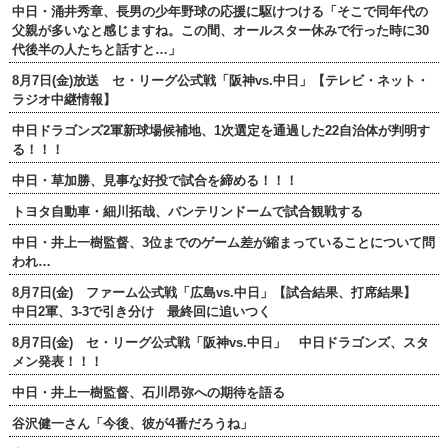
中日・涌井秀章、長男の少年野球の応援に駆けつける「そこで同年代の
父親が多いなと感じますね。この間、オールスター休みで行った時に30
代後半の人たちと話すと…」
8月7日(金)放送 セ・リーグ公式戦「阪神vs.中日」【テレビ・ネット・
ラジオ中継情報】
中日ドラゴンズ2軍新球場候補地、1次選定を通過した22自治体が判明す
る！！！
中日・草加勝、見事な好投で試合を締める！！！
トヨタ自動車・細川拓哉、バンテリンドームで試合観戦する
中日・井上一樹監督、3位までのゲーム差が縮まっていることについて問
われ…
8月7日(金) ファーム公式戦「広島vs.中日」【試合結果、打席結果】
中日2軍、3-3で引き分け 最終回に追いつく
8月7日(金) セ・リーグ公式戦「阪神vs.中日」 中日ドラゴンズ、スタ
メン発表！！！
中日・井上一樹監督、石川昂弥への期待を語る
谷沢健一さん「今後、彼が4番だろうね」