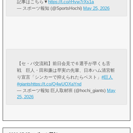
記事はこちら▼
https://t.co/rHvw7rXs1a
— スポーツ報知 (@SportsHochi)
May 25, 2026
【セ・パ交流戦】前日会見で６選手が早くも舌
戦 巨人・田和廉は早実の先輩、日本ハム清宮斬
り宣言「シンカーで抑えられたらベスト」
#巨人
#giants
https://t.co/Q4wUOXaYnd
— スポーツ報知 巨人取材班 (@hochi_giants)
May
25, 2026