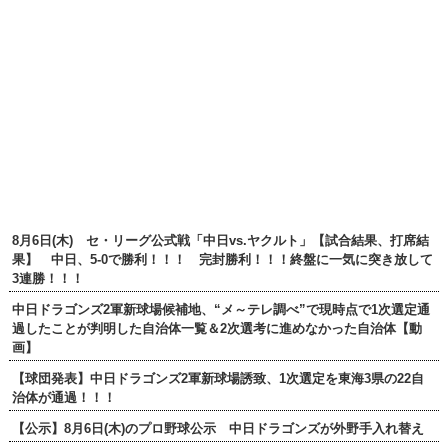
8月6日(木) セ・リーグ公式戦「中日vs.ヤクルト」【試合結果、打席結
果】 中日、5-0で勝利！！！ 完封勝利！！！終盤に一気に突き放して
3連勝！！！
中日ドラゴンズ2軍新球場候補地、“メ～テレ調べ”で現時点で1次選定通
過したことが判明した自治体一覧＆2次選考に進めなかった自治体【動
画】
【球団発表】中日ドラゴンズ2軍新球場誘致、1次選定を東海3県の22自
治体が通過！！！
【公示】8月6日(木)のプロ野球公示 中日ドラゴンズが外野手入れ替え