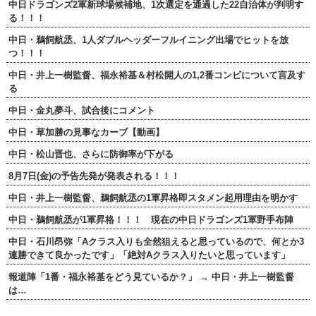
中日ドラゴンズ2軍新球場候補地、1次選定を通過した22自治体が判明す
る！！！
中日・鵜飼航丞、1人ダブルヘッダーフルイニング出場でヒットを放
つ！！！
中日・井上一樹監督、福永裕基＆村松開人の1,2番コンビについて言及す
る
中日・金丸夢斗、試合後にコメント
中日・草加勝の見事なカーブ【動画】
中日・松山晋也、さらに防御率が下がる
8月7日(金)の予告先発が発表される！！！
中日・井上一樹監督、鵜飼航丞の1軍昇格即スタメン起用理由を明かす
中日・鵜飼航丞が1軍昇格！！！ 現在の中日ドラゴンズ1軍野手布陣
中日・石川昂弥「Aクラス入りも全然狙えると思っているので、何とか3
連勝できて良かったです」「絶対Aクラス入りたいと思っています」
報道陣「1番・福永裕基をどう見ているか？」 → 中日・井上一樹監督
は…