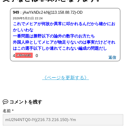
949
：jAwYkNDc2-kNj(113.158.88.72)-OD
2026年5月21日 22:24
これでメヒアが何故か異常に叩かれるんだから確かにお
かしいわな
一番問題は勝野以下の論外の数字のお方たち
外国人枠としてメヒアが物足りないのは事実だけどそれ
はこの選手以下しか連れてこれない編成の問題だし
4
0
返信
《ページを更新する》
コメントを残す
名前
*