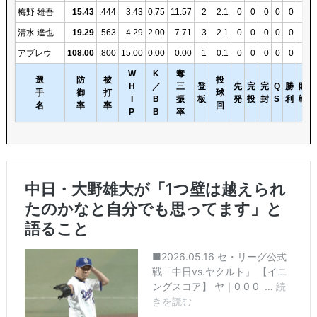
梅野 雄吾
15.43
.444
3.43
0.75
11.57
2
2.1
0
0
0
0
0
0
清水 達也
19.29
.563
4.29
2.00
7.71
3
2.1
0
0
0
0
0
0
アブレウ
108.00
.800
15.00
0.00
0.00
1
0.1
0
0
0
0
0
0
W
K
奪
選
防
被
投
H
／
三
登
先
完
完
Q
勝
敗
手
御
打
球
I
B
振
板
発
投
封
S
利
戦
名
率
率
回
P
B
率