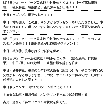
8月6日(木) セ・リーグ公式戦「中日vs.ヤクルト」【全打席結果速
報】 福永裕基、鵜飼航丞、金丸夢斗らが出場！！！
中日ドラゴンズ、最下位脱出！！！
中日・村松開人「この度、キングからプレゼントをいただきました。本
当にくれました。優しいです。嬉しいです。またバッピ必要な時は言っ
てください」
8月6日(木) セ・リーグ公式戦「中日vs.ヤクルト」 中日ドラゴンズ、
スタメン発表！！！鵜飼航丞が1,2軍親子スタメン！！！
中日・草加勝、見事な好投で試合を締める！！！
8月6日(木) ファーム公式戦「中日vs.ロッテ」【試合結果、打席結
果】 中日2軍、1-4で敗戦… 終盤に勝ち越しを許す…
中日・涌井秀章、長男の少年野球の応援に駆けつける「そこで同年代の
父親が多いなと感じますね。この間、オールスター休みで行った時に30
代後半の人たちと話すと…」
中日ドラゴンズ、3位まで3ゲーム差に迫る！！！
トヨタ自動車・細川拓哉、バンテリンドームで試合観戦する
吉見一起さん「あのファウルが状況を変えた」