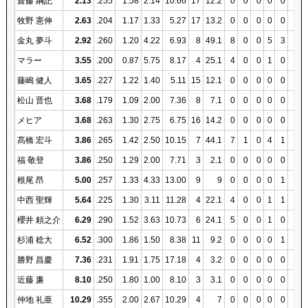
齋藤 綱記
2.13
.255
1.58
2.14
10.66
17
12.2
0
0
0
0
0
1
牧野 憲伸
2.63
.204
1.17
1.33
5.27
17
13.2
0
0
0
0
0
2
金丸 夢斗
2.92
.260
1.20
4.22
6.93
8
49.1
8
0
0
5
3
4
マラー
3.55
.200
0.87
5.75
8.17
4
25.1
4
0
0
1
0
2
藤嶋 健人
3.65
.227
1.22
1.40
5.11
15
12.1
0
0
0
0
0
1
松山 晋也
3.68
.179
1.09
2.00
7.36
8
7.1
0
0
0
0
0
1
メヒア
3.68
.263
1.30
2.75
6.75
16
14.2
0
0
0
0
0
1
髙橋 宏斗
3.86
.265
1.42
2.50
10.15
7
44.1
7
1
0
4
1
5
福 敬登
3.86
.250
1.29
2.00
7.71
3
2.1
0
0
0
0
0
0
根尾 昂
5.00
.257
1.33
4.33
13.00
9
9
0
0
0
0
1
1
中西 聖輝
5.64
.225
1.30
3.11
11.28
4
22.1
4
0
0
1
1
2
櫻井 頼之介
6.29
.290
1.52
3.63
10.73
6
24.1
5
0
0
1
0
3
杉浦 稔大
6.52
.300
1.86
1.50
8.38
11
9.2
0
0
0
0
1
2
勝野 昌慶
7.36
.231
1.91
1.75
17.18
4
3.2
0
0
0
0
0
1
近藤 廉
8.10
.250
1.80
1.00
8.10
3
3.1
0
0
0
0
0
0
仲地 礼亜
10.29
.355
2.00
2.67
10.29
4
7
0
0
0
0
0
0