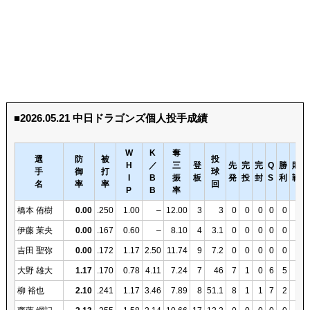
■2026.05.21 中日ドラゴンズ個人投手成績
W
K
奪
選
防
被
投
H
／
三
登
先
完
完
Q
勝
敗
手
御
打
球
I
B
振
板
発
投
封
S
利
戦
名
率
率
回
P
B
率
橋本 侑樹
0.00
.250
1.00
–
12.00
3
3
0
0
0
0
0
0
伊藤 茉央
0.00
.167
0.60
–
8.10
4
3.1
0
0
0
0
0
0
吉田 聖弥
0.00
.172
1.17
2.50
11.74
9
7.2
0
0
0
0
0
0
大野 雄大
1.17
.170
0.78
4.11
7.24
7
46
7
1
0
6
5
1
柳 裕也
2.10
.241
1.17
3.46
7.89
8
51.1
8
1
1
7
2
1