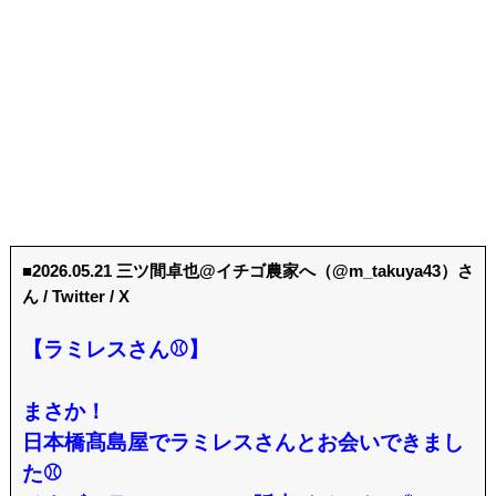
■2026.05.21 三ツ間卓也@イチゴ農家へ（@m_takuya43）さ
ん / Twitter / X
【ラミレスさん⚾️】
まさか！
日本橋髙島屋でラミレスさんとお会いできまし
た⚾️