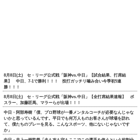
8月8日(土) セ・リーグ公式戦「阪神vs.中日」【試合結果、打席結
果】 中日、7-1で勝利！！！ 投打ガッチリ噛み合い今季初5連
勝！！！
8月8日(土) セ・リーグ公式戦「阪神vs.中日」【全打席結果速報】 ボ
スラー、加藤匠馬、マラーらが出場！！！
中日・阿部寿樹「僕、プロ野球が一番メンタルコーチが必要なんじゃな
いかと思っているんです。平日でも何万人ものお客さんが球場を訪れ
て、僕たちのプレーを見る。こんなスポーツ、他にないじゃないです
か」
中日・井上一樹監督「走も攻も守もここでこの選手を使うという役割分