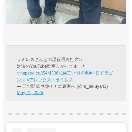
ラミレスさんとの現役最終打席⚾️
対決のYouTube動画上がってました
✨
https://t.co/t54MJ06k1f
#三ツ間卓也
#中日ドラゴ
ンズ
#アレックス・ラミレス
— 三ツ間卓也@イチゴ農家へ (@m_takuya43)
May 21, 2026