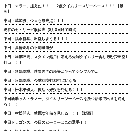
中日・マラー、捉えた！！！ 2点タイムリースリーベース！！！【動
画】
中日・草加勝、今日も無失点！！！
現在のセ・リーグ順位表（8月8日終了時点）
中日・福永裕基、出塁しまくる！！！
中日・高橋宏斗の平均球速が…
中日・加藤匠馬、スタメン起用に応える先制タイムリー含む1安打2出塁1
打点！！！
中日・阿部寿樹、勝負強さの秘訣は至ってシンプルで…
中日・阿部寿樹、今季28安打23打点になる
中日・松木平優太、復活へ好投を見せる！！！
中日新助っ人・サノー、タイムリーツーベースを放つ活躍で出番を終え
る！！！
中日・村松開人、華麗な守備を見せる！！！【動画】
中日ドラゴンズ、今日のヒーローはこの選手！！！