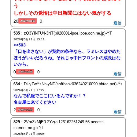
う
しかしその覚悟は中日新聞にはない気がする
20
0
返信
535
：zQ3YlNTU4-3NT(p928001-ipoe.ipoe.ocn.ne.jp)-YT
2026年5月21日 15:11
>>503
「口を出さない」が契約の条件なら、ラミレスはやめた
ほうがいいだろうね。それじゃ中日フロントの成長はな
いから。
0
0
返信
634
：DUyZwYzNh-yND(softbank036240210090.bbtec.net)-Yz
2026年5月21日 17:22
なんで私服でここにいるんですか！？
名古屋に来てください
2
0
返信
829
：2VmZkMjE0-2Yz(ai126162251249.56.access-
internet.ne.jp)-YT
2026年5月21日 20:05