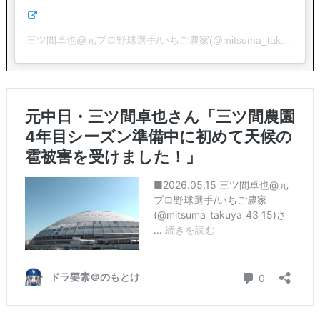
三ツ間卓也@元プロ野球選手/いちご農家(@mitsuma_takuya_43_15)がシェアした投稿