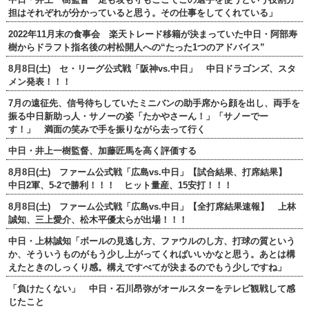
担はそれぞれが分かっていると思う。その仕事をしてくれている」
2022年11月末の食事会 楽天トレード移籍が決まっていた中日・阿部寿
樹からドラフト指名後の村松開人への“たった1つのアドバイス”
8月8日(土) セ・リーグ公式戦「阪神vs.中日」 中日ドラゴンズ、スタ
メン発表！！！
7月の遠征先、信号待ちしていたミニバンの助手席から顔を出し、両手を
振る中日新助っ人・サノーの姿「たかやさーん！」「サノーでー
す！」 満面の笑みで手を振りながら去って行く
中日・井上一樹監督、加藤匠馬を高く評価する
8月8日(土) ファーム公式戦「広島vs.中日」【試合結果、打席結果】
中日2軍、5-2で勝利！！！ ヒット量産、15安打！！！
8月8日(土) ファーム公式戦「広島vs.中日」【全打席結果速報】 上林
誠知、三上愛介、松木平優太らが出場！！！
中日・上林誠知「ボールの見逃し方、ファウルのし方、打球の質という
か、そういうものがもう少し上がってくればいいかなと思う。あとは構
えたときのしっくり感。構えですべてが決まるのでもう少しですね」
「負けたくない」 中日・石川昂弥がオールスターをテレビ観戦して感
じたこと