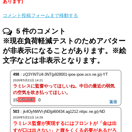
あります)
コメント投稿フォームまで移動する
5
件のコメント
※現在負荷軽減テストのためアバター
が非表示になることがあります。※絵
文字などは非表示となります。
498
：zQ3YlNTU4-3NT(p928001-ipoe.ipoe.ocn.ne.jp)-YT
2026年5月21日 14:21
ラミレスに監督やってほしいね。中日の最近の弱気
の空気を吹き払ってほしい。
15
0
返信
503
：jk4OyNWVl-jND(pl60434.ag1212.nttpc.ne.jp)-ND
2026年5月21日 14:29
ラミレス監督が実現するにはフロントが「金は出
すが口は出さない」と腹をくくる必要があるだろ