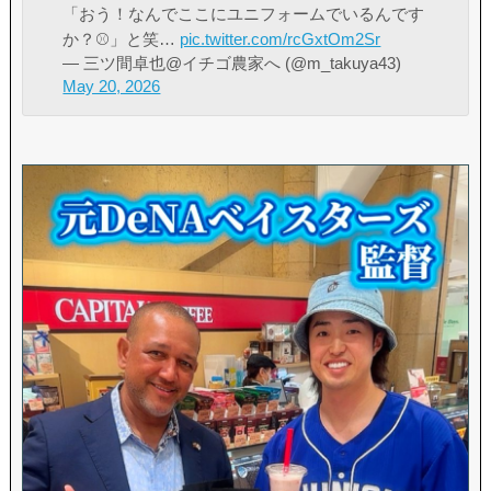
「おう！なんでここにユニフォームでいるんです
か？⚾️」と笑…
pic.twitter.com/rcGxtOm2Sr
— 三ツ間卓也@イチゴ農家へ (@m_takuya43)
May 20, 2026