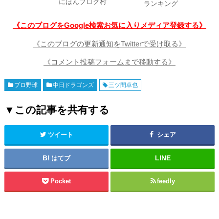
にほんブログ村
ランキング
《このブログをGoogle検索お気に入りメディア登録する》
《このブログの更新通知をTwitterで受け取る》
《コメント投稿フォームまで移動する》
プロ野球
中日ドラゴンズ
三ツ間卓也
▼この記事を共有する
ツイート
シェア
はてブ
Pocket
feedly