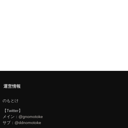
運営情報
のもとけ
【Twitter】
メイン：
@gnomotoke
サブ：
@ddnomotoke