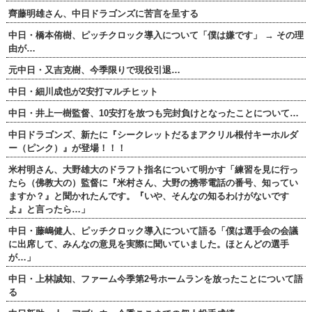
齊藤明雄さん、中日ドラゴンズに苦言を呈する
中日・橋本侑樹、ピッチクロック導入について「僕は嫌です」 → その理
由が…
元中日・又吉克樹、今季限りで現役引退…
中日・細川成也が2安打マルチヒット
中日・井上一樹監督、10安打を放つも完封負けとなったことについて…
中日ドラゴンズ、新たに『シークレットだるまアクリル根付キーホルダ
ー（ピンク）』が登場！！！
米村明さん、大野雄大のドラフト指名について明かす「練習を見に行っ
たら（佛教大の）監督に『米村さん、大野の携帯電話の番号、知ってい
ますか？』と聞かれたんです。『いや、そんなの知るわけがないです
よ』と言ったら…」
中日・藤嶋健人、ピッチクロック導入について語る「僕は選手会の会議
に出席して、みんなの意見を実際に聞いていました。ほとんどの選手
が…」
中日・上林誠知、ファーム今季第2号ホームランを放ったことについて語
る