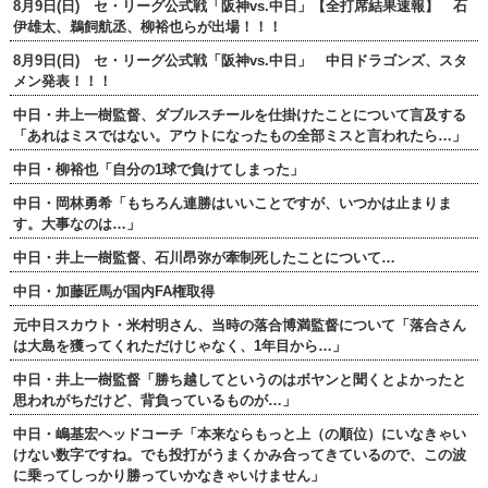
8月9日(日) セ・リーグ公式戦「阪神vs.中日」【全打席結果速報】 石
伊雄太、鵜飼航丞、柳裕也らが出場！！！
8月9日(日) セ・リーグ公式戦「阪神vs.中日」 中日ドラゴンズ、スタ
メン発表！！！
中日・井上一樹監督、ダブルスチールを仕掛けたことについて言及する
「あれはミスではない。アウトになったもの全部ミスと言われたら…」
中日・柳裕也「自分の1球で負けてしまった」
中日・岡林勇希「もちろん連勝はいいことですが、いつかは止まりま
す。大事なのは…」
中日・井上一樹監督、石川昂弥が牽制死したことについて…
中日・加藤匠馬が国内FA権取得
元中日スカウト・米村明さん、当時の落合博満監督について「落合さん
は大島を獲ってくれただけじゃなく、1年目から…」
中日・井上一樹監督「勝ち越してというのはボヤンと聞くとよかったと
思われがちだけど、背負っているものが…」
中日・嶋基宏ヘッドコーチ「本来ならもっと上（の順位）にいなきゃい
けない数字ですね。でも投打がうまくかみ合ってきているので、この波
に乗ってしっかり勝っていかなきゃいけません」