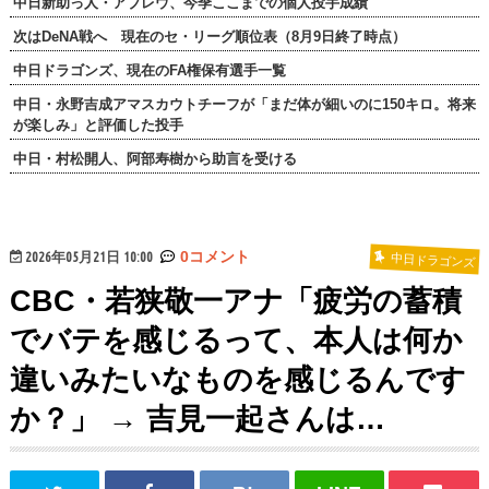
中日新助っ人・アブレウ、今季ここまでの個人投手成績
次はDeNA戦へ 現在のセ・リーグ順位表（8月9日終了時点）
中日ドラゴンズ、現在のFA権保有選手一覧
中日・永野吉成アマスカウトチーフが「まだ体が細いのに150キロ。将来
が楽しみ」と評価した投手
中日・村松開人、阿部寿樹から助言を受ける
2026年05月21日 10:00
0コメント
中日ドラゴンズ
CBC・若狭敬一アナ「疲労の蓄積
でバテを感じるって、本人は何か
違いみたいなものを感じるんです
か？」 → 吉見一起さんは…