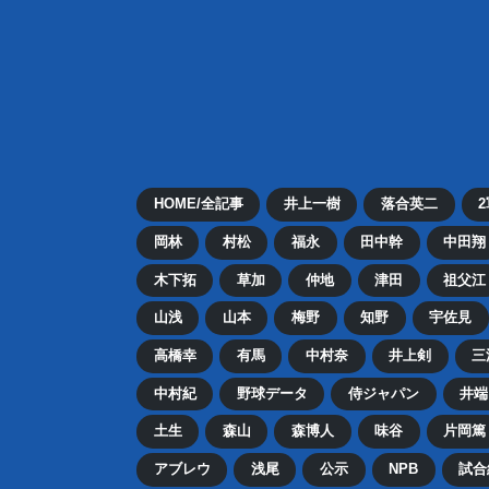
HOME/全記事
井上一樹
落合英二
岡林
村松
福永
田中幹
中田翔
木下拓
草加
仲地
津田
祖父江
山浅
山本
梅野
知野
宇佐見
高橋幸
有馬
中村奈
井上剣
三
中村紀
野球データ
侍ジャパン
井端
土生
森山
森博人
味谷
片岡篤
アブレウ
浅尾
公示
NPB
試合