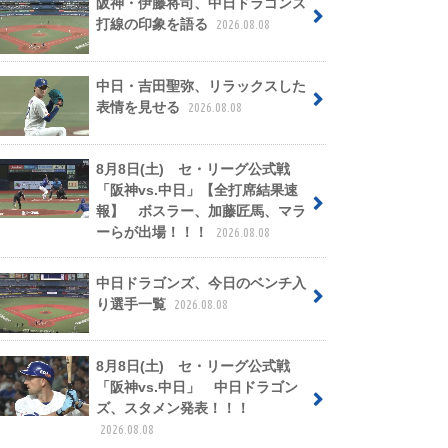
阪神・伊藤将司、中日ドラゴンズ
打線の印象を語る
2026.08.08
中日・吉田聖弥、リラックスした
表情を見せる
2026.08.08
8月8日(土) セ・リーグ公式戦
「阪神vs.中日」【全打席結果速
報】 ボスラー、加藤匠馬、マラ
ーらが出場！！！
2026.08.08
中日ドラゴンズ、今日のベンチ入
り選手一覧
2026.08.08
8月8日(土) セ・リーグ公式戦
「阪神vs.中日」 中日ドラゴン
ズ、スタメン発表！！！
2026.08.08