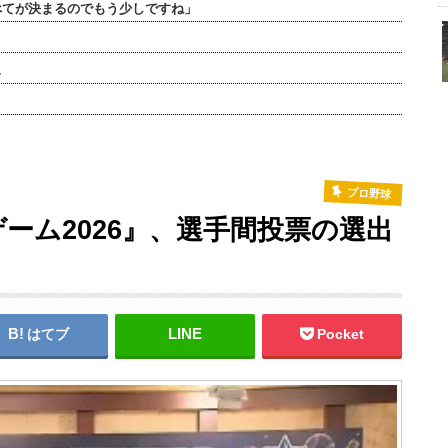
べてが決まるのでもう少しですね」
…
プロ野球
ーム2026』、選手間投票の選出
はてブ
Pocket