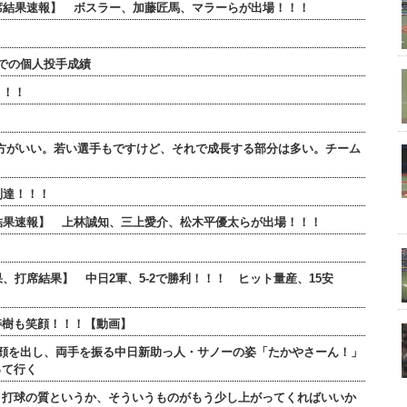
全打席結果速報】 ボスラー、加藤匠馬、マラーらが出場！！！
での個人投手成績
！！！
】
方がいい。若い選手もですけど、それで成長する部分は多い。チーム
到達！！！
打席結果速報】 上林誠知、三上愛介、松木平優太らが出場！！！
果、打席結果】 中日2軍、5-2で勝利！！！ ヒット量産、15安
寿樹も笑顔！！！【動画】
顔を出し、両手を振る中日新助っ人・サノーの姿「たかやさーん！」
って行く
、打球の質というか、そういうものがもう少し上がってくればいいか