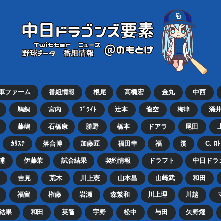
2軍ファーム
番組情報
根尾
高橋宏
金丸
中西
鵜飼
宮内
ﾌﾞﾗｲﾄ
辻本
龍空
梅津
涌
藤嶋
石橋康
勝野
橋本
ドアラ
尾田
ｶﾘｽﾃ
落合博
加藤匠
福田幸
福
濱
C. ﾛ
浦
伊藤茉
試合結果
契約情報
ドラフト
中日ドラ
吉見
荒木
川上憲
山本昌
山﨑武
和田
福留
権藤
岩瀬
森繁和
川上理
川越
結果
和田
英智
宇野
松中
与田
矢野燿