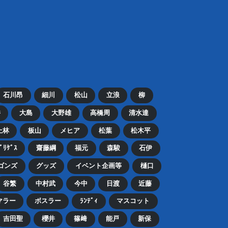
石川昂
細川
松山
立浪
柳
井
大島
大野雄
高橋周
清水達
上林
板山
メヒア
松葉
松木平
ﾄﾞﾘｹﾞｽ
齋藤綱
福元
森駿
石伊
ゴンズ
グッズ
イベント企画等
樋口
谷繁
中村武
今中
日渡
近藤
マラー
ボスラー
ﾗﾝﾃﾞｨ
マスコット
吉田聖
櫻井
篠﨑
能戸
新保