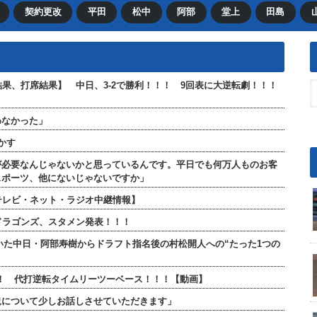
契約更改
平田
松中
阿部
堂上
田島
合結果、打席結果】 中日、3-2で勝利！！！ 9回表に大逆転劇！！！
わなかった」
かす
が必要なんじゃないかと思っているんです。平日でも何万人ものお客
スポーツ、他にないじゃないですか」
【テレビ・ネット・ラジオ中継情報】
日ドラゴンズ、スタメン発表！！！
ていた中日・阿部寿樹からドラフト指名後の村松開人への“たった1つの
！！ 代打逆転タイムリーツーベース！！！【動画】
況について少しお話しさせていただきます」