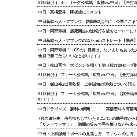
8月8日(土) セ・リーグ公式戦「阪神vs.中日」【
中日・高橋宏斗、降板後にコメント
中日新助っ人・アブレウ、防御率2点台に 今季ここま
中日・阿部寿樹、起死回生の逆転打を放ちヒーローに
中日新助っ人・アブレウの157km/hストレート【動画
中日・阿部寿樹「（CSの）目標は、ないよりもあった
全員で勝てたらいいなと思います」
中日・松山晋也、大ピンチを招くも切り抜け20セーブ
8月8日(土) ファーム公式戦「広島vs.中日」【全
中日・飯山裕志2軍監督、上林誠知の現状について語る
8月8日(土) ファーム公式戦「広島vs.中日」【試合結
打！！！
中日ドラゴンズ、勝利の瞬間！！！ 高橋宏斗＆阿部
7月の遠征先、信号待ちしていたミニバンの助手席から
「サノーでーす！」 満面の笑みで手を振りながら去
中日・上林誠知「ボールの見逃し方、ファウルのし方