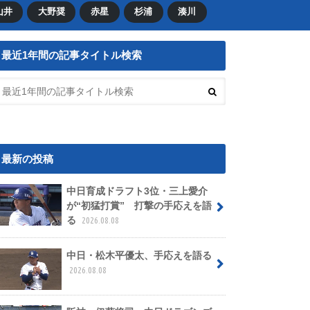
山井
大野奨
赤星
杉浦
湊川
最近1年間の記事タイトル検索
最新の投稿
中日育成ドラフト3位・三上愛介
が“初猛打賞” 打撃の手応えを語
る
2026.08.08
中日・松木平優太、手応えを語る
2026.08.08