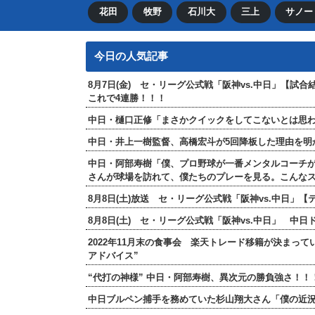
花田
牧野
石川大
三上
サノー
今日の人気記事
8月7日(金) セ・リーグ公式戦「阪神vs.中日」【試
これで4連勝！！！
中日・樋口正修「まさかクイックをしてこないとは思
中日・井上一樹監督、高橋宏斗が5回降板した理由を明
中日・阿部寿樹「僕、プロ野球が一番メンタルコーチ
さんが球場を訪れて、僕たちのプレーを見る。こんな
8月8日(土)放送 セ・リーグ公式戦「阪神vs.中日」
8月8日(土) セ・リーグ公式戦「阪神vs.中日」 中
2022年11月末の食事会 楽天トレード移籍が決まっ
アドバイス”
“代打の神様” 中日・阿部寿樹、異次元の勝負強さ！
中日ブルペン捕手を務めていた杉山翔大さん「僕の近