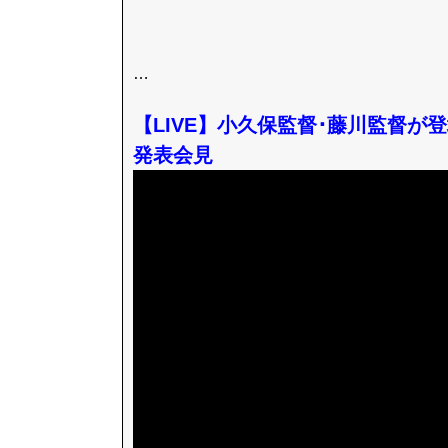
…
【LIVE】小久保監督･藤川監督が
発表会見