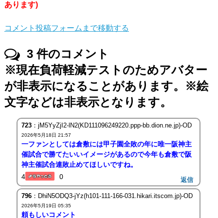
あります)
コメント投稿フォームまで移動する
3
件のコメント
※現在負荷軽減テストのためアバター
が非表示になることがあります。※絵
文字などは非表示となります。
723
：jM5YyZjI2-lN2(KD111096249220.ppp-bb.dion.ne.jp)-OD
2026年5月18日 21:57
一ファンとしては倉敷には甲子園全敗の年に唯一阪神主
催試合で勝てたいいイメージがあるので今年も倉敷で阪
神主催試合連敗止めてほしいですね。
4
0
返信
796
：DhiN5ODQ3-jYz(h101-111-166-031.hikari.itscom.jp)-OD
2026年5月19日 05:35
頼もしいコメント