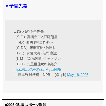
▼予告先発
5/19(火)の予告先発
（S-G）高橋奎二×戸郷翔征
（T-D）西勇輝×金丸夢斗
（C-DB）床田寛樹×竹田祐
（F-E）伊藤大海×荘司康誠
（L-M）武内夏暉×ジャクソン
（B-H）九里亜蓮×大津亮介
https://t.co/AAQYZLfMgb
#NPB
— 日本野球機構（NPB） (@npb)
May 18, 2026
■2026.05.18 スポーツ報知