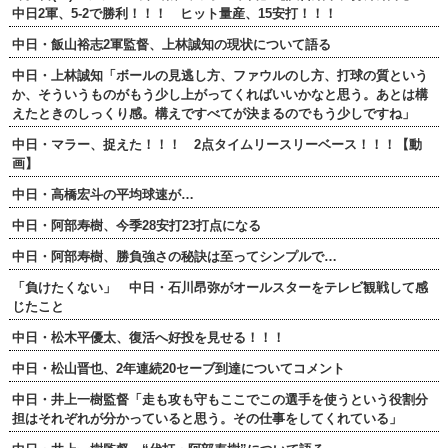
中日2軍、5-2で勝利！！！ ヒット量産、15安打！！！
中日・飯山裕志2軍監督、上林誠知の現状について語る
中日・上林誠知「ボールの見逃し方、ファウルのし方、打球の質という
か、そういうものがもう少し上がってくればいいかなと思う。あとは構
えたときのしっくり感。構えですべてが決まるのでもう少しですね」
中日・マラー、捉えた！！！ 2点タイムリースリーベース！！！【動
画】
中日・高橋宏斗の平均球速が…
中日・阿部寿樹、今季28安打23打点になる
中日・阿部寿樹、勝負強さの秘訣は至ってシンプルで…
「負けたくない」 中日・石川昂弥がオールスターをテレビ観戦して感
じたこと
中日・松木平優太、復活へ好投を見せる！！！
中日・松山晋也、2年連続20セーブ到達についてコメント
中日・井上一樹監督「走も攻も守もここでこの選手を使うという役割分
担はそれぞれが分かっていると思う。その仕事をしてくれている」