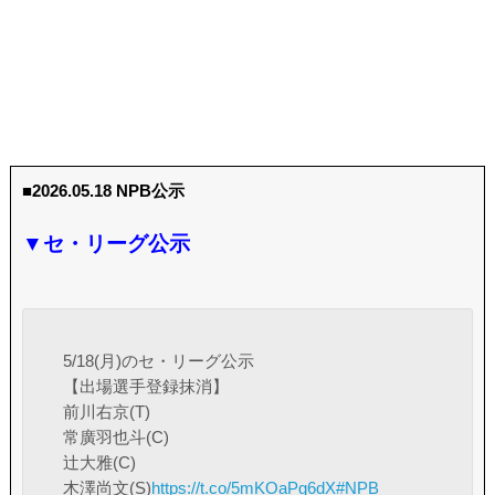
■2026.05.18 NPB公示
▼セ・リーグ公示
5/18(月)のセ・リーグ公示
【出場選手登録抹消】
前川右京(T)
常廣羽也斗(C)
辻大雅(C)
木澤尚文(S)
https://t.co/5mKOaPg6dX
#NPB