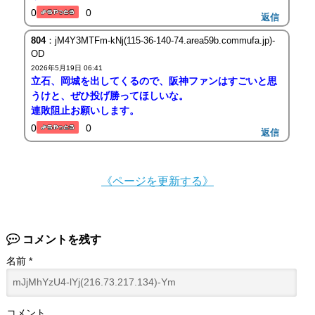
0
0
返信
804
：jM4Y3MTFm-kNj(115-36-140-74.area59b.commufa.jp)-
OD
2026年5月19日 06:41
立石、岡城を出してくるので、阪神ファンはすごいと思
うけと、ぜひ投げ勝ってほしいな。
連敗阻止お願いします。
0
0
返信
《ページを更新する》
コメントを残す
名前
*
コメント