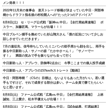
メン発表！！！
2022年11月末の食事会 楽天トレード移籍が決まっていた中日・阿部寿
樹からドラフト指名後の村松開人への“たった1つのアドバイス”
8月8日(土) セ・リーグ公式戦「阪神vs.中日」【全打席結果速報】 ボ
スラー、加藤匠馬、マラーらが出場！！！
中日ブルペン捕手を務めていた杉山翔大さん「僕の近況について少しお
話しさせていただきます」
7月の遠征先、信号待ちしていたミニバンの助手席から顔を出し、両手を
振る中日新助っ人・サノーの姿「たかやさーん！」「サノーでー
す！」 満面の笑みで手を振りながら去って行く
中日新助っ人・アブレウ、防御率2点台に 今季ここまでの個人投手成績
中日新助っ人・アブレウの157km/hストレート【動画】
中日・阿部寿樹「（CSの）目標は、ないよりもあった方がいい。若い選
手もですけど、それで成長する部分は多い。チーム全員で勝てたらいい
なと思います」
8月8日(土) ファーム公式戦「広島vs.中日」【全打席結果速報】 上林
誠知、三上愛介、松木平優太らが出場！！！
8月8日(土) ファーム公式戦「広島vs.中日」【試合結果、打席結果】