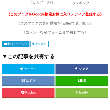
にほんブログ村
ランキング
《このブログをGoogle検索お気に入りメディア登録する》
《このブログの更新通知をTwitterで受け取る》
《コメント投稿フォームまで移動する》
中日ドラゴンズ
金丸夢斗
▼この記事を共有する
ツイート
シェア
はてブ
Pocket
feedly