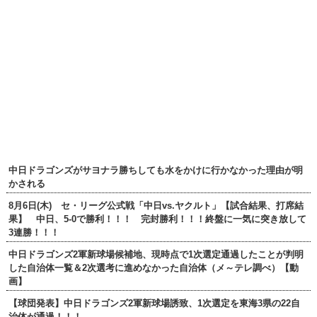
中日ドラゴンズがサヨナラ勝ちしても水をかけに行かなかった理由が明
かされる
8月6日(木) セ・リーグ公式戦「中日vs.ヤクルト」【試合結果、打席結
果】 中日、5-0で勝利！！！ 完封勝利！！！終盤に一気に突き放して
3連勝！！！
中日ドラゴンズ2軍新球場候補地、現時点で1次選定通過したことが判明
した自治体一覧＆2次選考に進めなかった自治体（メ～テレ調べ）【動
画】
【球団発表】中日ドラゴンズ2軍新球場誘致、1次選定を東海3県の22自
治体が通過！！！