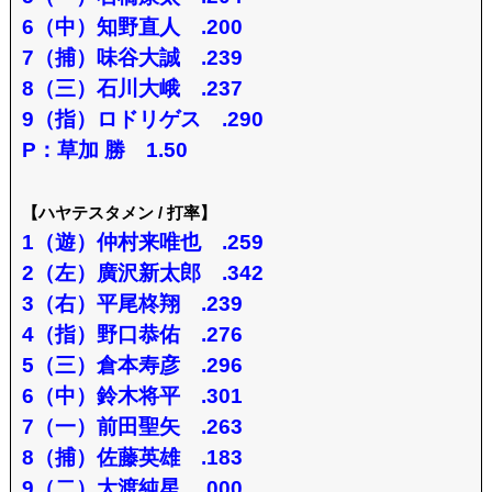
6（中）知野直人 .200
7（捕）味谷大誠 .239
8（三）石川大峨 .237
9（指）ロドリゲス .290
P：草加 勝 1.50
【ハヤテスタメン / 打率】
1（遊）仲村来唯也 .259
2（左）廣沢新太郎 .342
3（右）平尾柊翔 .239
4（指）野口恭佑 .276
5（三）倉本寿彦 .296
6（中）鈴木将平 .301
7（一）前田聖矢 .263
8（捕）佐藤英雄 .183
9（二）大渡純星 .000