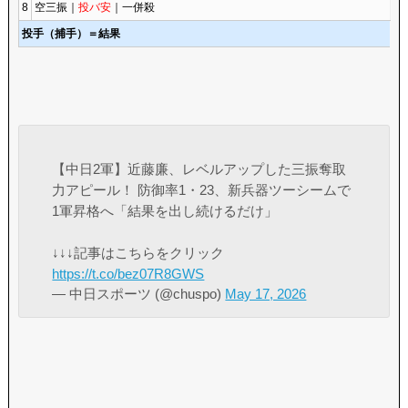
8
空三振｜
投バ安
｜一併殺
投手（捕手）＝結果
【中日2軍】近藤廉、レベルアップした三振奪取
力アピール！ 防御率1・23、新兵器ツーシームで
1軍昇格へ「結果を出し続けるだけ」
↓↓↓記事はこちらをクリック
https://t.co/bez07R8GWS
— 中日スポーツ (@chuspo)
May 17, 2026