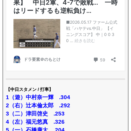
【中日スタメン / 打率】
1（遊）中村奈一輝 .304
2（右）辻本倫太郎 .292
3（二）津田啓史 .253
4（左）福元悠真 .326
5（一）石橋康太 .204