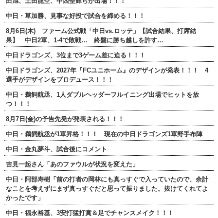
田旭、土田龍空、中西聖輝らが出場！！！
中日・草加勝、見事な好投で試合を締める！！！
8月6日(木) ファーム公式戦「中日vs.ロッテ」【試合結果、打席結
果】 中日2軍、1-4で敗戦… 終盤に勝ち越しを許す…
中日ドラゴンズ、3位まで3ゲーム差に迫る！！！
中日ドラゴンズ、2027年『FCユニホーム』のデザインが発表！！！ 4
選手がデザインをプロデュース！！！
中日・鵜飼航丞、1人ダブルヘッダーフルイニング出場でヒットを放
つ！！！
8月7日(金)の予告先発が発表される！！！
中日・鵜飼航丞が1軍昇格！！！ 現在の中日ドラゴンズ1軍野手布陣
中日・金丸夢斗、試合後にコメント
吉見一起さん「あのファウルが状況を変えた」
中日・阿部寿樹「前の打者の岡林にも真っすぐで入っていたので、余計
なことを考えずにまず真っすぐだと思って振りました。抜けてくれてよ
かったです」
中日・福永裕基、3安打猛打賞＆足でチャンスメイク！！！