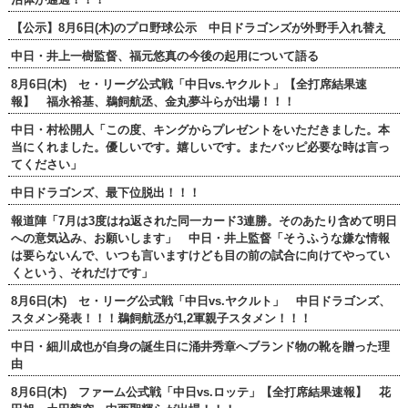
【公示】8月6日(木)のプロ野球公示 中日ドラゴンズが外野手入れ替え
中日・井上一樹監督、福元悠真の今後の起用について語る
8月6日(木) セ・リーグ公式戦「中日vs.ヤクルト」【全打席結果速
報】 福永裕基、鵜飼航丞、金丸夢斗らが出場！！！
中日・村松開人「この度、キングからプレゼントをいただきました。本
当にくれました。優しいです。嬉しいです。またバッピ必要な時は言っ
てください」
中日ドラゴンズ、最下位脱出！！！
報道陣「7月は3度はね返された同一カード3連勝。そのあたり含めて明日
への意気込み、お願いします」 中日・井上監督「そうふうな嫌な情報
は要らないんで、いつも言いますけども目の前の試合に向けてやってい
くという、それだけです」
8月6日(木) セ・リーグ公式戦「中日vs.ヤクルト」 中日ドラゴンズ、
スタメン発表！！！鵜飼航丞が1,2軍親子スタメン！！！
中日・細川成也が自身の誕生日に涌井秀章へブランド物の靴を贈った理
由
8月6日(木) ファーム公式戦「中日vs.ロッテ」【全打席結果速報】 花