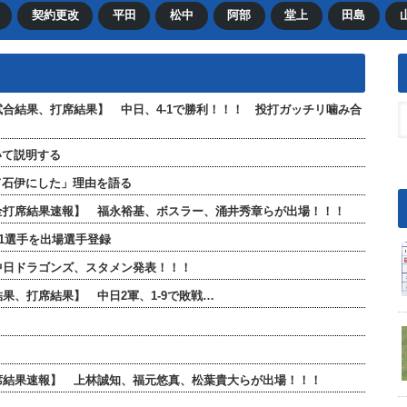
契約更改
平田
松中
阿部
堂上
田島
【試合結果、打席結果】 中日、4-1で勝利！！！ 投打ガッチリ噛み合
いて説明する
て石伊にした」理由を語る
」【全打席結果速報】 福永裕基、ボスラー、涌井秀章らが出場！！！
が1選手を出場選手登録
 中日ドラゴンズ、スタメン発表！！！
結果、打席結果】 中日2軍、1-9で敗戦…
全打席結果速報】 上林誠知、福元悠真、松葉貴大らが出場！！！