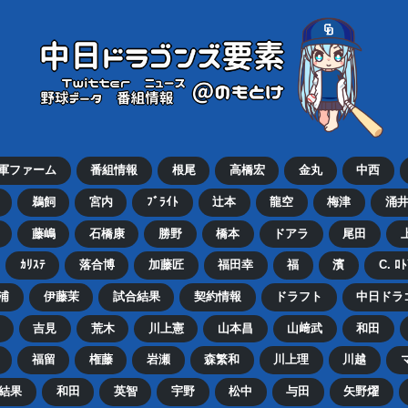
2軍ファーム
番組情報
根尾
高橋宏
金丸
中西
鵜飼
宮内
ﾌﾞﾗｲﾄ
辻本
龍空
梅津
涌
藤嶋
石橋康
勝野
橋本
ドアラ
尾田
ｶﾘｽﾃ
落合博
加藤匠
福田幸
福
濱
C. ﾛ
浦
伊藤茉
試合結果
契約情報
ドラフト
中日ドラ
吉見
荒木
川上憲
山本昌
山﨑武
和田
福留
権藤
岩瀬
森繁和
川上理
川越
結果
和田
英智
宇野
松中
与田
矢野燿