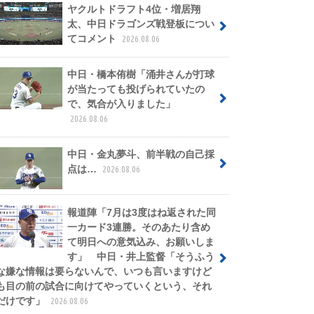
ヤクルトドラフト4位・増居翔
太、中日ドラゴンズ戦登板につい
てコメント
2026.08.06
中日・橋本侑樹「涌井さんが打球
が当たっても投げられていたの
で、気合が入りました」
2026.08.06
中日・金丸夢斗、前半戦の自己採
点は…
2026.08.06
報道陣「7月は3度はね返された同
一カード3連勝。そのあたり含め
て明日への意気込み、お願いしま
す」 中日・井上監督「そうふう
な嫌な情報は要らないんで、いつも言いますけど
も目の前の試合に向けてやっていくという、それ
だけです」
2026.08.06