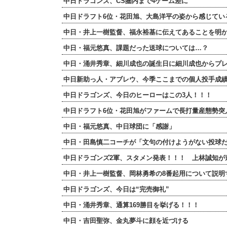
中日ドラゴンズ、CS圏内まで4ゲーム差に
中日ドラフト6位・花田旭、大島洋平の姿から感じてい
中日・井上一樹監督、福永裕基に伝えてあることを明
中日・福元悠真、課題だった送球については…？
中日・涌井秀章、細川成也の誕生日に細川成也からプ
中日新助っ人・アブレウ、今季ここまでの個人投手成
中日ドラゴンズ、今日のヒーローはこの3人！！！
中日ドラフト6位・花田旭がファームで長打量産態勢突
中日・福元悠真、中日球団に「感謝」
中日・田島慎二コーチが「文句の付けようがない投球
中日ドラゴンズ2軍、スタメン発表！！！ 上林誠知が
中日・井上一樹監督、岡林勇希の8番起用について説明
中日ドラゴンズ、今日は“完売御礼”
中日・涌井秀章、通算169勝目を挙げる！！！
中日・吉田聖弥、金丸夢斗に顔を近づける