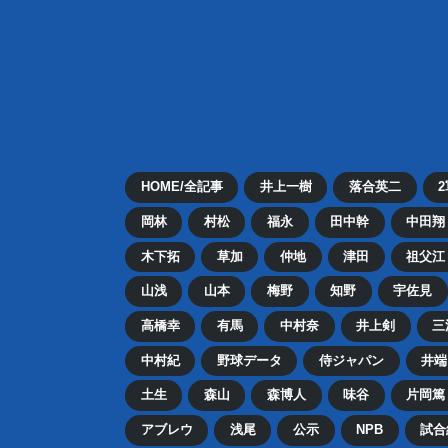
HOME/全記事
井上一樹
落合英二
岡林
村松
福永
田中幹
中田翔
木下拓
草加
仲地
津田
祖父江
山浅
山本
梅野
知野
宇佐見
高橋幸
有馬
中村奈
井上剣
三
中村紀
野球データ
侍ジャパン
井端
土生
森山
森博人
味谷
片岡篤
アブレウ
浅尾
公示
NPB
試合