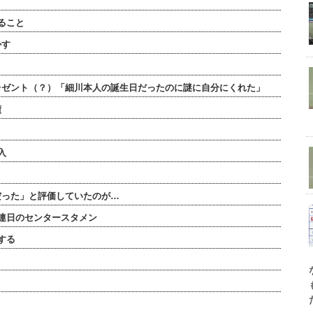
ること
かす
レゼント（？）「細川本人の誕生日だったのに謎に自分にくれた」
績
入
だった」と評価していたのが…
連日のセンタースタメン
する