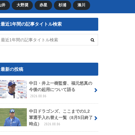
山井
大野奨
赤星
杉浦
湊川
最近1年間の記事タイトル検索
最新の投稿
中日・井上一樹監督、福元悠真の
今後の起用について語る
2026.08.06
中日ドラゴンズ、ここまでの1,2
軍選手入れ替え一覧（8月5日終了
時点）
2026.08.06