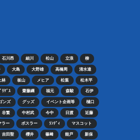
石川昂
細川
松山
立浪
柳
井
大島
大野雄
高橋周
清水達
上林
板山
メヒア
松葉
松木平
ﾄﾞﾘｹﾞｽ
齋藤綱
福元
森駿
石伊
ゴンズ
グッズ
イベント企画等
樋口
谷繁
中村武
今中
日渡
近藤
マラー
ボスラー
ﾗﾝﾃﾞｨ
マスコット
吉田聖
櫻井
篠﨑
能戸
新保