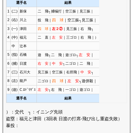
選手名
結果
1
(二)
新保
二 飛┐捕犠打｜空三振｜見三振｜
2
(右)
川上
四 球
｜空三振┐見三振｜
投 飛｜
3
(一)
津田
四 球
｜
左２②
｜見三振｜右 飛┐
4
(中)
福元
二 直｜
左 安
｜三ゴロ｜右 飛｜）
中
辻本
5
(指)
石橋
左 安
｜
遊 飛┐二 飛｜遊ゴロ┐
6
(捕)
日渡
右 安
｜
中 安
┐二ゴロ｜二 飛｜
7
(三)
石川大
見三振｜空三振｜右邪飛｜
中 安
┐
8
(左)
能戸
四 球
｜
左 安
┐遊併殺｜
二ゴロ｜
9
(遊)
C.ﾛﾄﾞﾘｹﾞｽ
左 安
┐右 飛｜一ゴロ｜遊ゴロ｜
選手名
結果
）：交代 ┐：イニング先頭
盗塁：福元と津田（3回表 日渡の打席-飛び出し重盗失敗）
暴投：