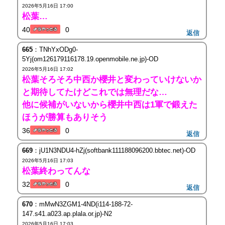
2026年5月16日 17:00
松葉…
40
0
返信
665
：TNhYxODg0-
5Yj(om126179116178.19.openmobile.ne.jp)-OD
2026年5月16日 17:02
松葉そろそろ中西か櫻井と変わっていけないか
と期待してたけどこれでは無理だな…
他に候補がいないから櫻井中西は1軍で鍛えた
ほうが勝算もありそう
36
0
返信
669
：jU1N3NDU4-hZj(softbank111188096200.bbtec.net)-OD
2026年5月16日 17:03
松葉終わってんな
32
0
返信
670
：mMwN3ZGM1-4ND(i114-188-72-
147.s41.a023.ap.plala.or.jp)-N2
2026年5月16日 17:03