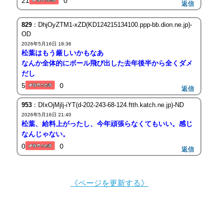
21
0
返信
829
：DhjOyZTM1-xZD(KD124215134100.ppp-bb.dion.ne.jp)-
OD
2026年5月16日 18:36
松葉はもう厳しいかもなあ
なんか全体的にボール飛び出した去年後半から全くダメ
だし
5
0
返信
953
：DIxOjMjlj-iYT(d-202-243-68-124.ftth.katch.ne.jp)-ND
2026年5月16日 21:40
松葉、給料上がったし、今年頑張らなくてもいい。感じ
なんじゃない。
0
0
返信
《ページを更新する》