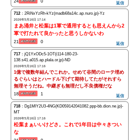
24
0
返信
712
：2RiNxYzRh-kYz(madb68a14c.ap.nuro.jp)-Yz
2026年5月16日 17:14
まあ涌井と松葉は1軍で通用するとも思えんから2
軍で打たれて良かったと思うしかないわ
21
0
返信
717
：jQ1YxODc5-1OT(i114-180-23-
138.s41.a015.ap.plala.or.jp)-ND
2026年5月16日 17:16
1億で複数年結んでこれか。せめて谷間のローテ埋め
るぐらいはとハードル下げて期待してたがそれすら
無理そうだね。中継ぎも無理だし不良債権だな
18
1
返信
718
：Dg1MlY2U3-4NG(KD059142041082.ppp-bb.dion.ne.jp)-
MT
2026年5月16日 17:16
松葉まぁいいけどさ。これで1年目は中々きつい
な