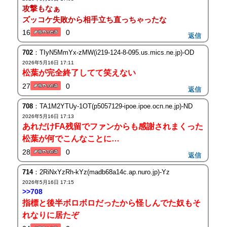
攻撃もなぁ
ズッコケ失敗から相手立ち直っちゃったな
16
0
返信
702
：TIyN5MmYx-zMW(i219-124-8-095.us.mics.ne.jp)-OD
2026年5月16日 17:11
松葉が完全終了してて笑えない
27
0
返信
708
：TA1M2YTUy-1OT(p5057129-ipoe.ipoe.ocn.ne.jp)-ND
2026年5月16日 17:13
あれだけFA残留でファンからも感謝されまくった
松葉が何でこんなことに…
28
0
返信
714
：2RiNxYzRh-kYz(madb68a14c.ap.nuro.jp)-Yz
2026年5月16日 17:15
>>708
指標と後半ボロボロだったから怪しんでた奴もそ
れなりに居たぞ