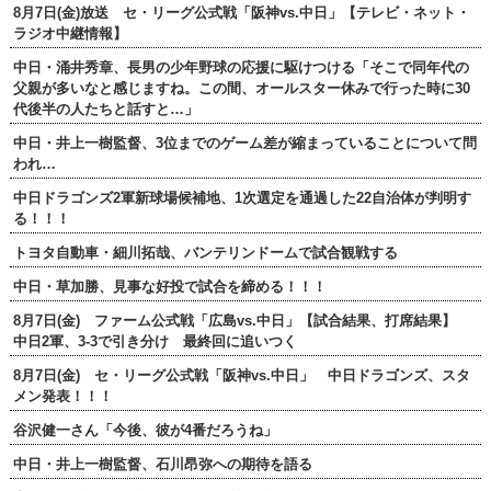
8月7日(金)放送 セ・リーグ公式戦「阪神vs.中日」【テレビ・ネット・
ラジオ中継情報】
中日・涌井秀章、長男の少年野球の応援に駆けつける「そこで同年代の
父親が多いなと感じますね。この間、オールスター休みで行った時に30
代後半の人たちと話すと…」
中日・井上一樹監督、3位までのゲーム差が縮まっていることについて問
われ…
中日ドラゴンズ2軍新球場候補地、1次選定を通過した22自治体が判明す
る！！！
トヨタ自動車・細川拓哉、バンテリンドームで試合観戦する
中日・草加勝、見事な好投で試合を締める！！！
8月7日(金) ファーム公式戦「広島vs.中日」【試合結果、打席結果】
中日2軍、3-3で引き分け 最終回に追いつく
8月7日(金) セ・リーグ公式戦「阪神vs.中日」 中日ドラゴンズ、スタ
メン発表！！！
谷沢健一さん「今後、彼が4番だろうね」
中日・井上一樹監督、石川昂弥への期待を語る