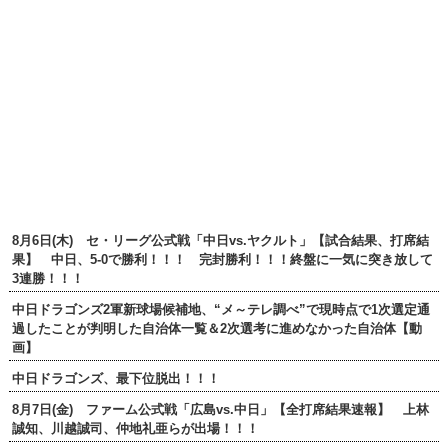
8月6日(木) セ・リーグ公式戦「中日vs.ヤクルト」【試合結果、打席結
果】 中日、5-0で勝利！！！ 完封勝利！！！終盤に一気に突き放して
3連勝！！！
中日ドラゴンズ2軍新球場候補地、“メ～テレ調べ”で現時点で1次選定通
過したことが判明した自治体一覧＆2次選考に進めなかった自治体【動
画】
中日ドラゴンズ、最下位脱出！！！
8月7日(金) ファーム公式戦「広島vs.中日」【全打席結果速報】 上林
誠知、川越誠司、仲地礼亜らが出場！！！