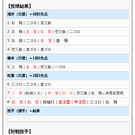
【投球結果】
涌井（日渡）＝4回0失点
1
右 飛｜二ゴロ｜見三振
2
左 飛｜
左 安
｜
右 安
｜空三振｜二ゴロ
3
右 安
｜遊 飛
左 飛｜二ゴロ｜
4
空三振｜遊ゴロ｜遊ゴロ
橋本（日渡）＝1回0失点
5
三 飛｜
左 安
｜空三振｜一ゴロ
松葉（日渡）＝3回3失点
6
三ゴロ｜三ゴロ｜遊ゴロ
7
二 安
（転倒ミス）｜
中 安
｜
四 球
｜空三振｜右 飛→本塁走塁死
8
右 安
｜
右 安
｜投犠打｜
左２②
｜
中２①
｜三ゴロ｜右 飛
投手（捕手）＝結果
【対戦投手】