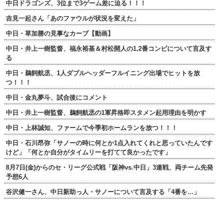
中日ドラゴンズ、3位まで3ゲーム差に迫る！！！
吉見一起さん「あのファウルが状況を変えた」
中日・草加勝の見事なカーブ【動画】
中日・井上一樹監督、福永裕基＆村松開人の1,2番コンビについて言及す
る
中日・鵜飼航丞、1人ダブルヘッダーフルイニング出場でヒットを放
つ！！！
中日・金丸夢斗、試合後にコメント
中日・井上一樹監督、鵜飼航丞の1軍昇格即スタメン起用理由を明かす
中日・上林誠知、ファームで今季初ホームランを放つ！！！
中日・石川昂弥「サノーの時に何とか1点入れてくれと思っていたんです
けど」「何とか自分がタイムリーを打てて良かったです」
8月7日(金)からのセ・リーグ公式戦「阪神vs.中日」3連戦、両チーム先発
予想6人
谷沢健一さん、中日新助っ人・サノーについて言及する「4番を…」