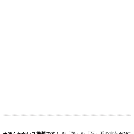
★ほんわかレス推奨です！
※「殺」や「死」系の言葉がNG