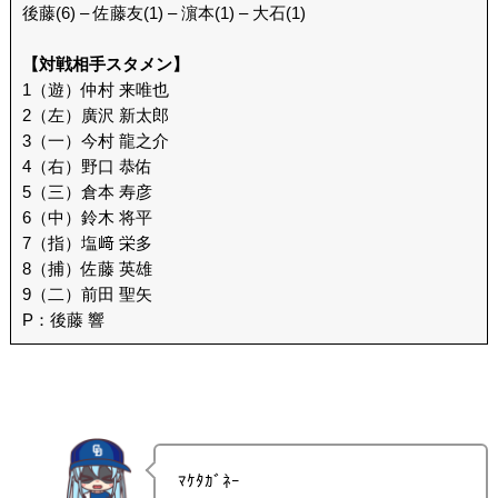
後藤(6) – 佐藤友(1) – 濵本(1) – 大石(1)
【対戦相手スタメン】
1（遊）仲村 来唯也
2（左）廣沢 新太郎
3（一）今村 龍之介
4（右）野口 恭佑
5（三）倉本 寿彦
6（中）鈴木 将平
7（指）塩﨑 栄多
8（捕）佐藤 英雄
9（二）前田 聖矢
P：後藤 響
ﾏｹﾀｶﾞﾈｰ