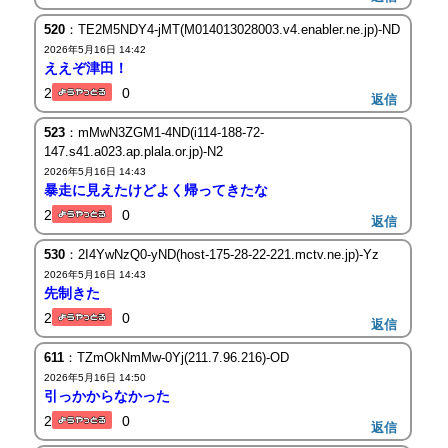
520
：TE2M5NDY4-jMT(M014013028003.v4.enabler.ne.jp)-ND
2026年5月16日 14:42
ええぞ津田！
2
0
返信
523
：mMwN3ZGM1-4ND(i114-188-72-
147.s41.a023.ap.plala.or.jp)-N2
2026年5月16日 14:43
暴走に見えたけどよく帰ってきたな
2
0
返信
530
：2I4YwNzQ0-yND(host-175-28-22-221.mctv.ne.jp)-Yz
2026年5月16日 14:43
先制きた
2
0
返信
611
：TZmOkNmMw-0Yj(211.7.96.216)-OD
2026年5月16日 14:50
引っかからなかった
2
0
返信