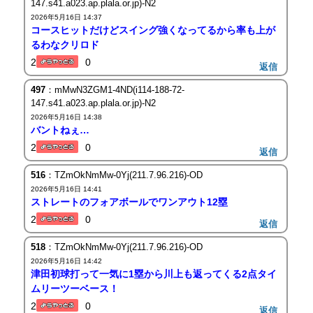
147.s41.a023.ap.plala.or.jp)-N2
2026年5月16日 14:37
コースヒットだけどスイング強くなってるから率も上が
るわなクリロド
2
0
返信
497
：mMwN3ZGM1-4ND(i114-188-72-
147.s41.a023.ap.plala.or.jp)-N2
2026年5月16日 14:38
バントねぇ…
2
0
返信
516
：TZmOkNmMw-0Yj(211.7.96.216)-OD
2026年5月16日 14:41
ストレートのフォアボールでワンアウト12塁
2
0
返信
518
：TZmOkNmMw-0Yj(211.7.96.216)-OD
2026年5月16日 14:42
津田初球打って一気に1塁から川上も返ってくる2点タイ
ムリーツーベース！
2
0
返信