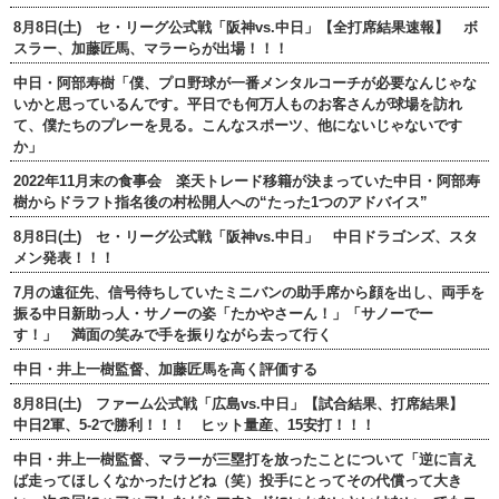
8月8日(土) セ・リーグ公式戦「阪神vs.中日」【全打席結果速報】 ボ
スラー、加藤匠馬、マラーらが出場！！！
中日・阿部寿樹「僕、プロ野球が一番メンタルコーチが必要なんじゃな
いかと思っているんです。平日でも何万人ものお客さんが球場を訪れ
て、僕たちのプレーを見る。こんなスポーツ、他にないじゃないです
か」
2022年11月末の食事会 楽天トレード移籍が決まっていた中日・阿部寿
樹からドラフト指名後の村松開人への“たった1つのアドバイス”
8月8日(土) セ・リーグ公式戦「阪神vs.中日」 中日ドラゴンズ、スタ
メン発表！！！
7月の遠征先、信号待ちしていたミニバンの助手席から顔を出し、両手を
振る中日新助っ人・サノーの姿「たかやさーん！」「サノーでー
す！」 満面の笑みで手を振りながら去って行く
中日・井上一樹監督、加藤匠馬を高く評価する
8月8日(土) ファーム公式戦「広島vs.中日」【試合結果、打席結果】
中日2軍、5-2で勝利！！！ ヒット量産、15安打！！！
中日・井上一樹監督、マラーが三塁打を放ったことについて「逆に言え
ば走ってほしくなかったけどね（笑）投手にとってその代償って大き