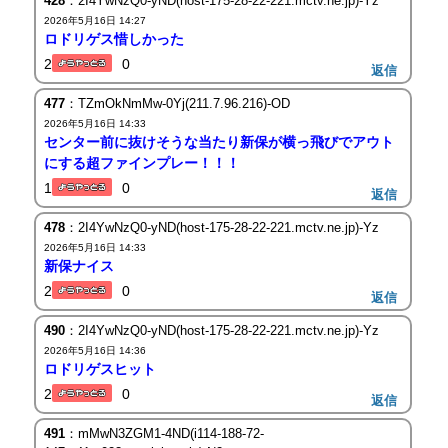
428
：2I4YwNzQ0-yND(host-175-28-22-221.mctv.ne.jp)-Yz
2026年5月16日 14:27
ロドリゲス惜しかった
2
0
返信
477
：TZmOkNmMw-0Yj(211.7.96.216)-OD
2026年5月16日 14:33
センター前に抜けそうな当たり新保が横っ飛びでアウト
にする超ファインプレー！！！
1
0
返信
478
：2I4YwNzQ0-yND(host-175-28-22-221.mctv.ne.jp)-Yz
2026年5月16日 14:33
新保ナイス
2
0
返信
490
：2I4YwNzQ0-yND(host-175-28-22-221.mctv.ne.jp)-Yz
2026年5月16日 14:36
ロドリゲスヒット
2
0
返信
491
：mMwN3ZGM1-4ND(i114-188-72-