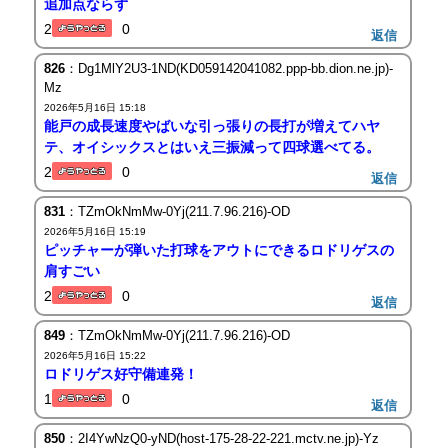
追加点ならず
2
0
返信
826
：Dg1MlY2U3-1ND(KD059142041082.ppp-bb.dion.ne.jp)-
Mz
2026年5月16日 15:18
能戸の成長速度やばいな引っ張りの長打が増えてハヤ
テ、オイシックスとはいえ三振減って四球選べてる。
2
0
返信
831
：TZmOkNmMw-0Yj(211.7.96.216)-OD
2026年5月16日 15:19
ピッチャーが弾いた打球をアウトにできるロドリゲスの
肩すごい
2
0
返信
849
：TZmOkNmMw-0Yj(211.7.96.216)-OD
2026年5月16日 15:22
ロドリゲス好守備連発！
1
0
返信
850
：2I4YwNzQ0-yND(host-175-28-22-221.mctv.ne.jp)-Yz