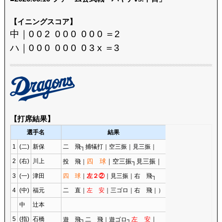
【イニングスコア】
中｜0 0 2 0 0 0 0 0 0 ＝2
ハ｜0 0 0 0 0 0 0 3 x ＝3
【打席結果】
選手名
結果
1
(二)
新保
二 飛┐捕犠打｜空三振｜見三振｜
2
(右)
川上
四 球
｜空三振┐見三振｜
投 飛｜
3
(一)
津田
四 球
｜
左２②
｜見三振｜右 飛┐
4
(中)
福元
二 直｜
左 安
｜三ゴロ｜右 飛｜）
中
辻本
5
(指)
石橋
左 安
｜
遊 飛┐二 飛｜遊ゴロ┐