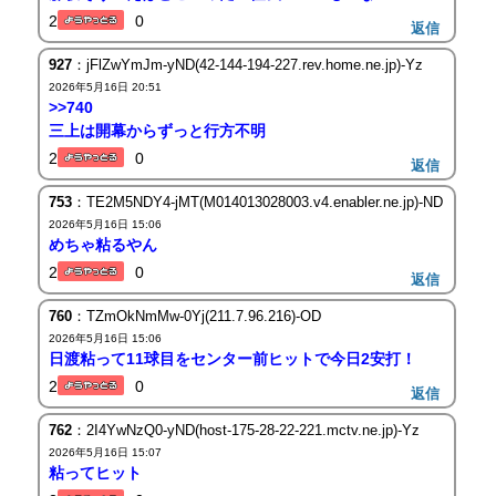
2
0
返信
927
：jFlZwYmJm-yND(42-144-194-227.rev.home.ne.jp)-Yz
2026年5月16日 20:51
>>740
三上は開幕からずっと行方不明
2
0
返信
753
：TE2M5NDY4-jMT(M014013028003.v4.enabler.ne.jp)-ND
2026年5月16日 15:06
めちゃ粘るやん
2
0
返信
760
：TZmOkNmMw-0Yj(211.7.96.216)-OD
2026年5月16日 15:06
日渡粘って11球目をセンター前ヒットで今日2安打！
2
0
返信
762
：2I4YwNzQ0-yND(host-175-28-22-221.mctv.ne.jp)-Yz
2026年5月16日 15:07
粘ってヒット