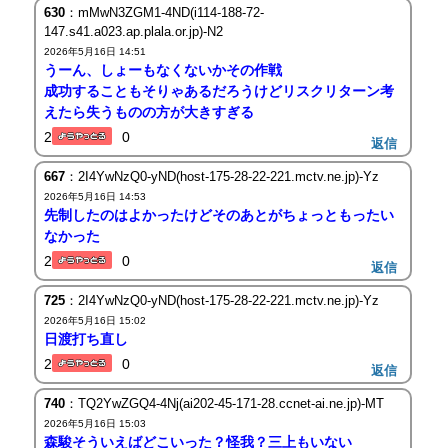
630
：mMwN3ZGM1-4ND(i114-188-72-
147.s41.a023.ap.plala.or.jp)-N2
2026年5月16日 14:51
うーん、しょーもなくないかその作戦
成功することもそりゃあるだろうけどリスクリターン考
えたら失うものの方が大きすぎる
2
0
返信
667
：2I4YwNzQ0-yND(host-175-28-22-221.mctv.ne.jp)-Yz
2026年5月16日 14:53
先制したのはよかったけどそのあとがちょっともったい
なかった
2
0
返信
725
：2I4YwNzQ0-yND(host-175-28-22-221.mctv.ne.jp)-Yz
2026年5月16日 15:02
日渡打ち直し
2
0
返信
740
：TQ2YwZGQ4-4Nj(ai202-45-171-28.ccnet-ai.ne.jp)-MT
2026年5月16日 15:03
森駿そういえばどこいった？怪我？三上もいない