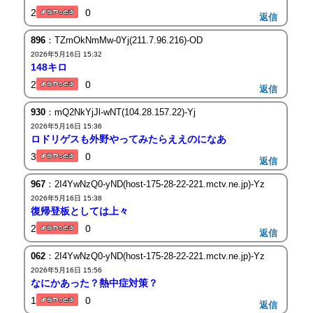
2
0
返信
896
：TZmOkNmMw-0Yj(211.7.96.216)-OD
2026年5月16日 15:32
148キロ
2
0
返信
930
：mQ2NkYjJl-wNT(104.28.157.22)-Yj
2026年5月16日 15:36
ロドリゲスも外野やってみたらええのになあ
3
0
返信
967
：2I4YwNzQ0-yND(host-175-28-22-221.mctv.ne.jp)-Yz
2026年5月16日 15:38
復帰登板としては上々
2
0
返信
062
：2I4YwNzQ0-yND(host-175-28-22-221.mctv.ne.jp)-Yz
2026年5月16日 15:56
なにかあった？熱中症対策？
1
0
返信