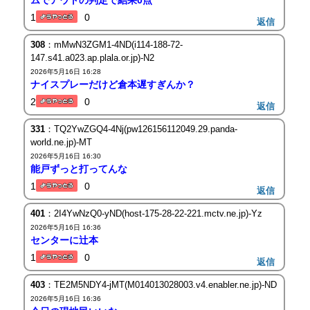
1
0
返信
308
：mMwN3ZGM1-4ND(i114-188-72-
147.s41.a023.ap.plala.or.jp)-N2
2026年5月16日 16:28
ナイスプレーだけど倉本遅すぎんか？
2
0
返信
331
：TQ2YwZGQ4-4Nj(pw126156112049.29.panda-
world.ne.jp)-MT
2026年5月16日 16:30
能戸ずっと打ってんな
1
0
返信
401
：2I4YwNzQ0-yND(host-175-28-22-221.mctv.ne.jp)-Yz
2026年5月16日 16:36
センターに辻本
1
0
返信
403
：TE2M5NDY4-jMT(M014013028003.v4.enabler.ne.jp)-ND
2026年5月16日 16:36