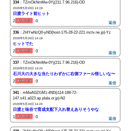
334
：TZmOkNmMw-0Yj(211.7.96.216)-OD
2026年5月16日 14:19
日渡ライト前ヒット
2
0
返信
336
：2I4YwNzQ0-yND(host-175-28-22-221.mctv.ne.jp)-Yz
2026年5月16日 14:19
ヒットでた
2
0
返信
337
：TZmOkNmMw-0Yj(211.7.96.216)-OD
2026年5月16日 14:20
石川大の大きな当たりわずかに右側ファール惜しいな〜
2
0
返信
341
：mMwN3ZGM1-4ND(i114-188-72-
147.s41.a023.ap.plala.or.jp)-N2
2026年5月16日 14:20
日渡と味谷で育成支配下入れ替えありそうやな
1
0
返信