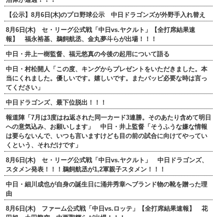
【公示】8月6日(木)のプロ野球公示 中日ドラゴンズが外野手入れ替え
8月6日(木) セ・リーグ公式戦「中日vs.ヤクルト」【全打席結果速
報】 福永裕基、鵜飼航丞、金丸夢斗らが出場！！！
中日・井上一樹監督、福元悠真の今後の起用について語る
中日・村松開人「この度、キングからプレゼントをいただきました。本
当にくれました。優しいです。嬉しいです。またバッピ必要な時は言っ
てください」
中日ドラゴンズ、最下位脱出！！！
報道陣「7月は3度はね返された同一カード3連勝。そのあたり含めて明日
への意気込み、お願いします」 中日・井上監督「そうふうな嫌な情報
は要らないんで、いつも言いますけども目の前の試合に向けてやってい
くという、それだけです」
8月6日(木) セ・リーグ公式戦「中日vs.ヤクルト」 中日ドラゴンズ、
スタメン発表！！！鵜飼航丞が1,2軍親子スタメン！！！
中日・細川成也が自身の誕生日に涌井秀章へブランド物の靴を贈った理
由
8月6日(木) ファーム公式戦「中日vs.ロッテ」【全打席結果速報】 花