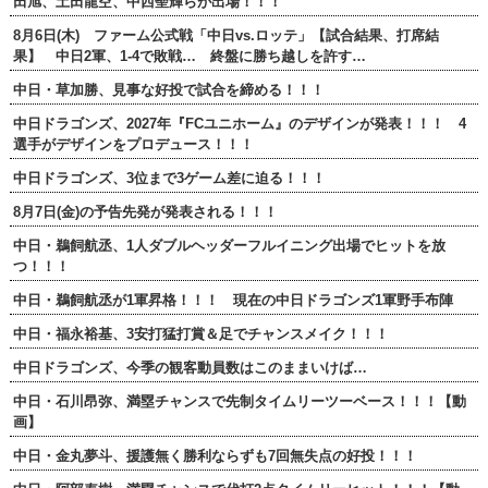
田旭、土田龍空、中西聖輝らが出場！！！
8月6日(木) ファーム公式戦「中日vs.ロッテ」【試合結果、打席結
果】 中日2軍、1-4で敗戦… 終盤に勝ち越しを許す…
中日・草加勝、見事な好投で試合を締める！！！
中日ドラゴンズ、2027年『FCユニホーム』のデザインが発表！！！ 4
選手がデザインをプロデュース！！！
中日ドラゴンズ、3位まで3ゲーム差に迫る！！！
8月7日(金)の予告先発が発表される！！！
中日・鵜飼航丞、1人ダブルヘッダーフルイニング出場でヒットを放
つ！！！
中日・鵜飼航丞が1軍昇格！！！ 現在の中日ドラゴンズ1軍野手布陣
中日・福永裕基、3安打猛打賞＆足でチャンスメイク！！！
中日ドラゴンズ、今季の観客動員数はこのままいけば…
中日・石川昂弥、満塁チャンスで先制タイムリーツーベース！！！【動
画】
中日・金丸夢斗、援護無く勝利ならずも7回無失点の好投！！！