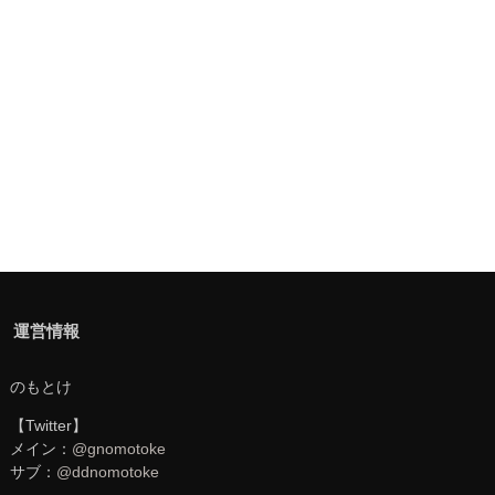
運営情報
のもとけ
【Twitter】
メイン：
@gnomotoke
サブ：
@ddnomotoke