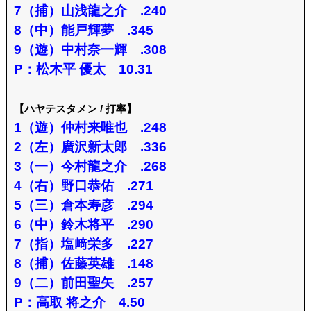
7（捕）山浅龍之介 .240
8（中）能戸輝夢 .345
9（遊）中村奈一輝 .308
P：松木平 優太 10.31
【ハヤテスタメン / 打率】
1（遊）仲村来唯也 .248
2（左）廣沢新太郎 .336
3（一）今村龍之介 .268
4（右）野口恭佑 .271
5（三）倉本寿彦 .294
6（中）鈴木将平 .290
7（指）塩﨑栄多 .227
8（捕）佐藤英雄 .148
9（二）前田聖矢 .257
P：高取 将之介 4.50