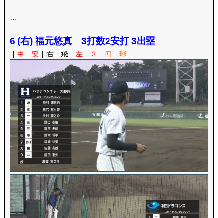
…
6 (右) 福元悠真 3打数2安打 3出塁
｜
中 安
｜右 飛｜
左 ２
｜
四 球
｜