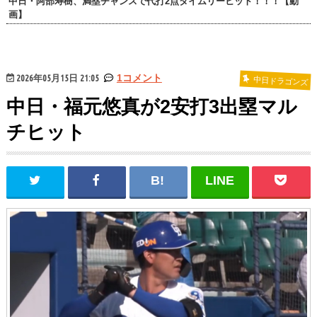
中日・阿部寿樹、満塁チャンスで代打2点タイムリーヒット！！！【動
画】
2026年05月15日 21:05
1コメント
中日ドラゴンズ
中日・福元悠真が2安打3出塁マル
チヒット