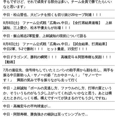
手もですけど、それで成長する部分は多い。チーム全員で勝てたらいい
なと思います」
中日・松山晋也、大ピンチを招くも切り抜け20セーブ到達！！！
8月8日(土) ファーム公式戦「広島vs.中日」【全打席結果速報】 上林
誠知、三上愛介、松木平優太らが出場！！！
中日・飯山裕志2軍監督、上林誠知の現状について語る
8月8日(土) ファーム公式戦「広島vs.中日」【試合結果、打席結果】
中日2軍、5-2で勝利！！！ ヒット量産、15安打！！！
中日ドラゴンズ、勝利の瞬間！！！ 高橋宏斗＆阿部寿樹も笑顔！！！
【動画】
7月の遠征先、信号待ちしていたミニバンの助手席から顔を出し、両手を
振る中日新助っ人・サノーの姿「たかやさーん！」「サノーでー
す！」 満面の笑みで手を振りながら去って行く
中日・上林誠知「ボールの見逃し方、ファウルのし方、打球の質という
か、そういうものがもう少し上がってくればいいかなと思う。あとは構
えたときのしっくり感。構えですべてが決まるのでもう少しですね」
中日・高橋宏斗の平均球速が…
中日・阿部寿樹、勝負強さの秘訣は至ってシンプルで…