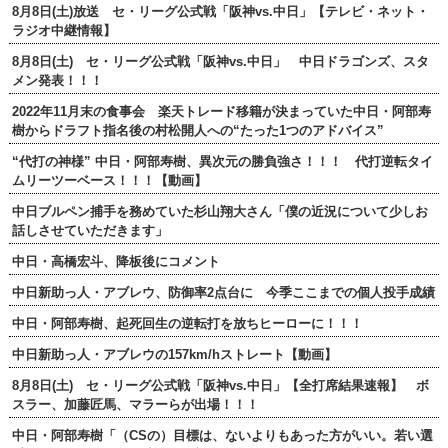
8月8日(土)放送 セ・リーグ公式戦「阪神vs.中日」【テレビ・ネット・
ラジオ中継情報】
8月8日(土) セ・リーグ公式戦「阪神vs.中日」 中日ドラゴンズ、スタ
メン発表！！！
2022年11月末の食事会 楽天トレード移籍が決まっていた中日・阿部寿
樹からドラフト指名後の村松開人への“たった1つのアドバイス”
“代打の神様” 中日・阿部寿樹、異次元の勝負強さ！！！ 代打逆転タイ
ムリーツーベース！！！【動画】
中日ブルペン捕手を務めていた杉山翔大さん「僕の近況について少しお
話しさせていただきます」
中日・高橋宏斗、降板後にコメント
中日新助っ人・アブレウ、防御率2点台に 今季ここまでの個人投手成績
中日・阿部寿樹、起死回生の逆転打を放ちヒーローに！！！
中日新助っ人・アブレウの157km/hストレート【動画】
8月8日(土) セ・リーグ公式戦「阪神vs.中日」【全打席結果速報】 ボ
スラー、加藤匠馬、マラーらが出場！！！
中日・阿部寿樹「（CSの）目標は、ないよりもあった方がいい。若い選