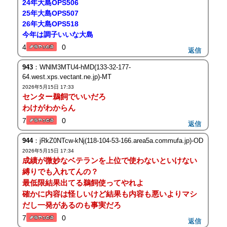
24年大島OPS506
25年大島OPS507
26年大島OPS518
今年は調子いいな大島
4
0
返信
943
：WNlM3MTU4-hMD(133-32-177-
64.west.xps.vectant.ne.jp)-MT
2026年5月15日 17:33
センター鵜飼でいいだろ
わけがわからん
7
0
返信
944
：jRkZ0NTcw-kNj(118-104-53-166.area5a.commufa.jp)-OD
2026年5月15日 17:34
成績が微妙なベテランを上位で使わないといけない
縛りでも入れてんの？
最低限結果出てる鵜飼使ってやれよ
確かに内容は怪しいけど結果も内容も悪いよりマシ
だし一発があるのも事実だろ
7
0
返信