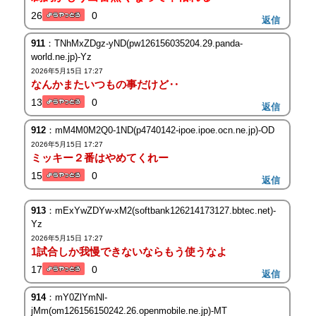
26
0
返信
911
：TNhMxZDgz-yND(pw126156035204.29.panda-
world.ne.jp)-Yz
2026年5月15日 17:27
なんかまたいつもの事だけど‥
13
0
返信
912
：mM4M0M2Q0-1ND(p4740142-ipoe.ipoe.ocn.ne.jp)-OD
2026年5月15日 17:27
ミッキー２番はやめてくれー
15
0
返信
913
：mExYwZDYw-xM2(softbank126214173127.bbtec.net)-
Yz
2026年5月15日 17:27
1試合しか我慢できないならもう使うなよ
17
0
返信
914
：mY0ZlYmNl-
jMm(om126156150242.26.openmobile.ne.jp)-MT