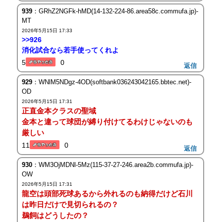
939
：GRhZ2NGFk-hMD(14-132-224-86.area58c.commufa.jp)-
MT
2026年5月15日 17:33
>>926
消化試合なら若手使ってくれよ
5
0
返信
929
：WNlM5NDgz-4OD(softbank036243042165.bbtec.net)-
OD
2026年5月15日 17:31
正直金本クラスの聖域
金本と違って球団が縛り付けてるわけじゃないのも
厳しい
11
0
返信
930
：WM3OjMDNl-5Mz(115-37-27-246.area2b.commufa.jp)-
OW
2026年5月15日 17:31
龍空は頭部死球あるから外れるのも納得だけど石川
は昨日だけで見切られるの？
鵜飼はどうしたの？