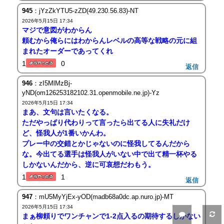
945
：jYzZkYTU5-zZD(49.230.56.83)-NT
2026年5月15日 17:34
マジで意図がわからん
頼むから俺らにはわからんレベルの高等な戦略の元に組
まれたオーダーであってくれ
1
0
返信
946
：zI5MlMzBj-
yND(om126253182102.31.openmobile.ne.jp)-Yz
2026年5月15日 17:34
まあ、文句は言いたくなる。
ただやっぱり代わりって言ったら出てる人に失礼だけ
ど、怪我人が1番いかんわ。
プレー中の交錯とかじゃないのに怪我してるんだから
な。今出てる選手は怪我人がいない中で出て精一杯やる
しかないんだから、逆に可哀想だわもう。
1
1
返信
947
：mU5MyYjEx-yOD(madb68a0dc.ap.nuro.jp)-MT
2026年5月15日 17:34
まぁ柳頼りでワンチャンで1-2点入るの期待するしかない