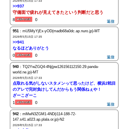
2026年5月15日 17:33
>>937
守備面で疲れが見えてきたという判断だと思う
8
0
返信
951
：mU5MyYjEx-yOD(madb68a0dc.ap.nuro.jp)-MT
2026年5月15日 17:35
>>941
なるほどありがとう
0
0
返信
940
：TQ2YwZGQ4-4Nj(pw126156112150.29.panda-
world.ne.jp)-MT
2026年5月15日 17:33
点取れる気がしないスタメンって思ったけど、横浜2戦目
のアレで完封負けしてんだからもう関係ねぇや！
ざーこざーこ
1
0
返信
942
：mMwN3ZGM1-4ND(i114-188-72-
147.s41.a023.ap.plala.or.jp)-N2
2026年5月15日 17:33