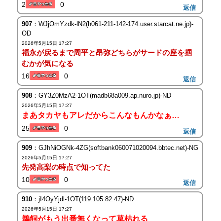
2
0
返信
907
：WJjOmYzdk-lN2(h061-211-142-174.user.starcat.ne.jp)-
OD
2026年5月15日 17:27
福永が戻るまで周平と昂弥どちらがサードの座を掴
むかが気になる
16
0
返信
908
：GY3Z0MzA2-1OT(madb68a009.ap.nuro.jp)-ND
2026年5月15日 17:27
まあタカヤもアレだからこんなもんかなぁ…
25
0
返信
909
：GJhNiOGNk-4ZG(softbank060071020094.bbtec.net)-NG
2026年5月15日 17:27
先発高梨の時点で知ってた
10
0
返信
910
：jI4OyYjdl-1OT(119.105.82.47)-ND
2026年5月15日 17:27
鵜飼がもう出番無くなって草枯れる