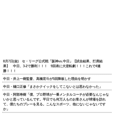
8月7日(金) セ・リーグ公式戦「阪神vs.中日」【試合結果、打席結
果】 中日、3-2で勝利！！！ 9回表に大逆転劇！！！これで4連
勝！！！
中日・井上一樹監督、高橋宏斗が5回降板した理由を明かす
中日・樋口正修「まさかクイックをしてこないとは思わなかった」
中日・阿部寿樹「僕、プロ野球が一番メンタルコーチが必要なんじゃな
いかと思っているんです。平日でも何万人ものお客さんが球場を訪れ
て、僕たちのプレーを見る。こんなスポーツ、他にないじゃないです
か」