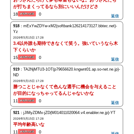
が打ちまくってるなら別にいいんだけどさ
18
0
返信
918
：mExYwZDYw-xM2(softbank126214173127.bbtec.net)-
Yz
2026年5月15日 17:28
3.4以外誰も期待できなくて笑う。強いていうなら木
下くらいか
15
0
返信
919
：TA2NjMTU3-1OT(p79656620.kngwnt01.ap.so-net.ne.jp)-
ND
2026年5月15日 17:28
勝つことじゃなくて色んな選手に機会を与えること
が目的になっちゃってるんじゃないかな
11
0
返信
921
：jJlMyZDMx-jZD(M014011020064.v4.enabler.ne.jp)-YT
2026年5月15日 17:28
平均年齢高いな
11
0
返信