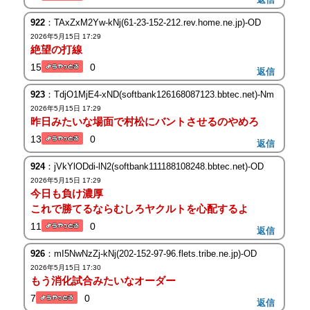
922
：TAxZxM2Yw-kNj(61-23-152-212.rev.home.ne.jp)-OD
2026年5月15日 17:29
絶望の打線
15
0
返信
923
：TdjO1MjE4-xND(softbank126168087123.bbtec.net)-Nm
2026年5月15日 17:29
昨日みたいな場面で村松にバントさせるのやめろ
13
0
返信
924
：jVkYlODdi-lN2(softbank111188108248.bbtec.net)-OD
2026年5月15日 17:29
今日も負け濃厚
これで勝てるならむしろヤクルトを心配するよ
11
0
返信
926
：mI5NwNzZj-kNj(202-152-97-96.flets.tribe.ne.jp)-OD
2026年5月15日 17:30
もう消化試合みたいなオーダー
7
0
返信