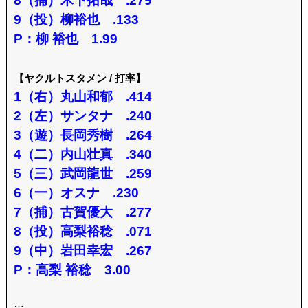
8（捕）木下拓哉 .279
9（投）柳裕也 .133
P：柳 裕也 1.99
【ヤクルトスタメン / 打率】
1（右）丸山和郁 .414
2（左）サンタナ .240
3（遊）長岡秀樹 .264
4（二）内山壮真 .340
5（三）武岡龍世 .259
6（一）オスナ .230
7（捕）古賀優大 .277
8（投）高梨裕稔 .071
9（中）岩田幸宏 .267
P：高梨 裕稔 3.00
…