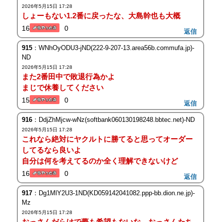
2026年5月15日 17:28
しょーもない1.2番に戻ったな、大島幹也も大概
16
0
返信
915
：WNhOyODU3-jND(222-9-207-13.area56b.commufa.jp)-
ND
2026年5月15日 17:28
また2番田中で敗退行為かよ
まじで休養してください
15
0
返信
916
：DdjZhMjcw-wNz(softbank060130198248.bbtec.net)-ND
2026年5月15日 17:28
これなら絶対にヤクルトに勝てると思ってオーダー
してるなら良いよ
自分は何を考えてるのか全く理解できないけど
16
0
返信
917
：Dg1MlY2U3-1ND(KD059142041082.ppp-bb.dion.ne.jp)-
Mz
2026年5月15日 17:28
おっさんだらけで夢も希望もないな。おっさんたち