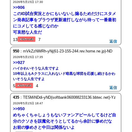
2026年5月15日 17:30
>>906
このID試合実況とかにもいないし煽るためだけにスタメ
ン発表記事をブラウザ更新連打しながら待って一番最初
にコメしてる感じなのか
可哀想な人生だ
13
7
返信
950
：mVkZzNWRh-yNj(61-23-155-244.rev.home.ne.jp)-ND
2026年5月15日 17:35
>>927
ハイかわいそうな人生ですよ
10年以上もAクラスに入れないド暗黒な球団を応援し続けるかわ
いそうな人生ですよ
5
4
返信
435
：TE5MiNDdi-yND(softbank060088233136.bbtec.net)-Yz
2026年5月15日 18:47
>>950
めちゃくちゃしょうもないファンアピールしてるけど自
分のクソさを誤魔化そうとしてるから余計に惨めだな
お前の惨めさと中日は関係ないよ