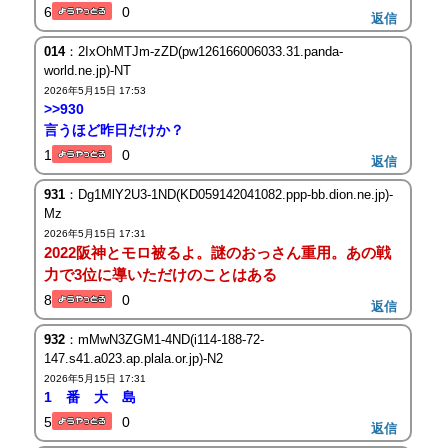
6
0
返信
014
：2IxOhMTJm-zZD(pw126166006033.31.panda-
world.ne.jp)-NT
2026年5月15日 17:53
>>930
言うほど昨日だけか？
1
0
返信
931
：Dg1MlY2U3-1ND(KD059142041082.ppp-bb.dion.ne.jp)-
Mz
2026年5月15日 17:31
2022阪神とモロ被るよ。謎のおっさん重用。あの戦
力で3位に導いただけのことはある
8
0
返信
932
：mMwN3ZGM1-4ND(i114-188-72-
147.s41.a023.ap.plala.or.jp)-N2
2026年5月15日 17:31
1 番 大 島
5
0
返信