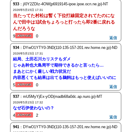
933
：jI0Y2ZDIz-4OW(p6919145-ipoe.ipoe.ocn.ne.jp)-NT
2026年5月15日 17:31
当たってた村松は暫く下位打線固定されてたのにな
んで田中は1試合ちょろっと打ったら即2番に戻れる
んだろうな
9
0
返信
934
：DYwO1YTY0-3ND(110-135-157-201.rev.home.ne.jp)-ND
2026年5月15日 17:31
結局、土田石川カリステもダメ
じゃあ幹也大島周平で期待できるかと言ったら…
まあとにかく厳しい戦力状況だ
内容悪くても結果は出てる鵜飼はもっと使えばいいのに
5
0
返信
937
：mU5MyYjEx-yOD(madb68a0dc.ap.nuro.jp)-MT
2026年5月15日 17:32
なぜ石伊使わないの？
4
2
返信
941
：DYwO1YTY0-3ND(110-135-157-201.rev.home.ne.jp)-ND