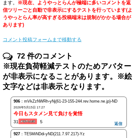
ます。
※現在、ようやっとらんが極端に多いコメントを返
信ツリーごと自動で非表示にするテストを行っています(よ
うやっとらん率が高すぎる投稿端末は規制がかかる場合が
あります)
コメント投稿フォームまで移動する
72
件のコメント
※現在負荷軽減テストのためアバター
が非表示になることがあります。※絵
文字などは非表示となります。
906
：mVkZzNWRh-yNj(61-23-155-244.rev.home.ne.jp)-ND
2026年5月15日 17:27
今日もスタメン見て負けを覚悟
31
5
返信
927
：TE5MiNDdi-yND(211.7.97.217)-Yz