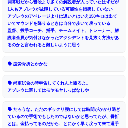
開幕戦だから普段より多くの解説者が入っていたはずだが
1人もアブレウが故障している可能性を指摘していない
アブレウのアベレージよりは遅いとはいえ150キロは出て
いてマウンドを降りるときは自分で歩いて戻っている
監督、投手コーチ、捕手、チームメイト、トレーナー、解
説者全員が気付けなかったアクシデントを見抜く方法があ
るのかと言われると難しいように思う
🗣 疲労骨折とかかな
🗣 尚更試合の時申告してくれんと困るよ。
アブレウに関してはモヤモヤしっぱなしや
🗣 だろうな。ただのギックリ腰にしては時間がかかり過ぎ
ているので手術でもしたのではないかと思ってたが、骨折
とは。金払ってるのだから、とにかく早く戻って来て選手