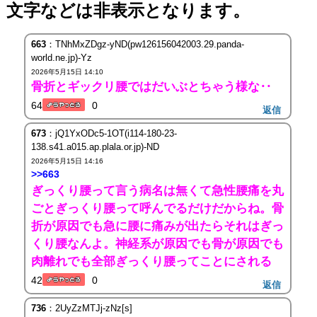
文字などは非表示となります。
663
：TNhMxZDgz-yND(pw126156042003.29.panda-
world.ne.jp)-Yz
2026年5月15日 14:10
骨折とギックリ腰ではだいぶとちゃう様な‥
64
0
返信
673
：jQ1YxODc5-1OT(i114-180-23-
138.s41.a015.ap.plala.or.jp)-ND
2026年5月15日 14:16
>>663
ぎっくり腰って言う病名は無くて急性腰痛を丸
ごとぎっくり腰って呼んでるだけだからね。骨
折が原因でも急に腰に痛みが出たらそれはぎっ
くり腰なんよ。神経系が原因でも骨が原因でも
肉離れでも全部ぎっくり腰ってことにされる
42
0
返信
736
：2UyZzMTJj-zNz[s]