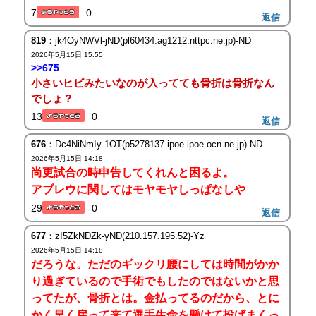
7
0
返信
819
：jk4OyNWVl-jND(pl60434.ag1212.nttpc.ne.jp)-ND
2026年5月15日 15:55
>>675
小さいヒビみたいなのが入ってても骨折は骨折なん
でしょ？
13
0
返信
676
：Dc4NiNmIy-1OT(p5278137-ipoe.ipoe.ocn.ne.jp)-ND
2026年5月15日 14:18
尚更試合の時申告してくれんと困るよ。
アブレウに関してはモヤモヤしっぱなしや
29
0
返信
677
：zI5ZkNDZk-yND(210.157.195.52)-Yz
2026年5月15日 14:18
だろうな。ただのギックリ腰にしては時間がかか
り過ぎているので手術でもしたのではないかと思
ってたが、骨折とは。金払ってるのだから、とに
かく早く戻って来て選手生命を懸けて投げまくっ