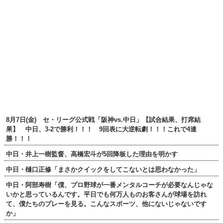
8月7日(金) セ・リーグ公式戦「阪神vs.中日」【試合結果、打席結
果】 中日、3-2で勝利！！！ 9回表に大逆転劇！！！これで4連
勝！！！
中日・井上一樹監督、高橋宏斗が5回降板した理由を明かす
中日・樋口正修「まさかクイックをしてこないとは思わなかった」
中日・阿部寿樹「僕、プロ野球が一番メンタルコーチが必要なんじゃな
いかと思っているんです。平日でも何万人ものお客さんが球場を訪れ
て、僕たちのプレーを見る。こんなスポーツ、他にないじゃないです
か」