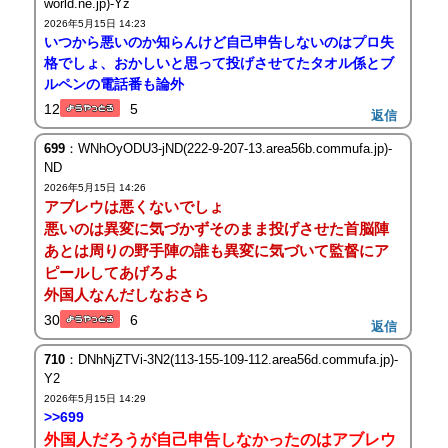
world.ne.jp)-Yz
2026年5月15日 14:23
いつから悪いのか知らんけど自己申告しないのはプロ失
格でしょ、おかしいと思って投げさせてたタオル係とブ
ルペンの電話番も論外
12
5
返信
699
：WNhOyODU3-jND(222-9-207-13.area56b.commufa.jp)-
ND
2026年5月15日 14:26
アブレウは悪くないでしょ
悪いのは異変に気づかずそのまま投げさせた首脳陣
あとは周りの野手陣の誰も異変に気づいて監督にア
ピールしてあげろよ
外国人なんだしなおさら
30
6
返信
710
：DNhNjZTVi-3N2(113-155-109-112.area56d.commufa.jp)-
Y2
2026年5月15日 14:29
>>699
外国人だろうが自己申告しなかったのはアブレウ