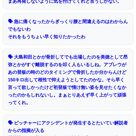
まあ再発しないように気を付けてくれと言うしかない。
🗣 急に痛くなったからぎっくり腰と間違えるのはわからん
でもないわ
それをもうちょい早く知りたかったわ
🗣 大島和田とかが骨折してでも出場したのを美徳として昂
弥とかがすぐ離脱するのを叩く人もいるしね。アブレウが
あの登板の時のどのタイミングで骨折したか分からんけど
150キロ出して根性で抑えようとしてたのかな。そら早く
言って欲しかったけど初登板で情け無い姿を見せたくなか
ったのかもしれないし。まぁとりあえず早く上がって頑張
ってくれ。
🗣 ピッチャーにアクシデントが発生するとたいてい解説者
からの指摘が入る