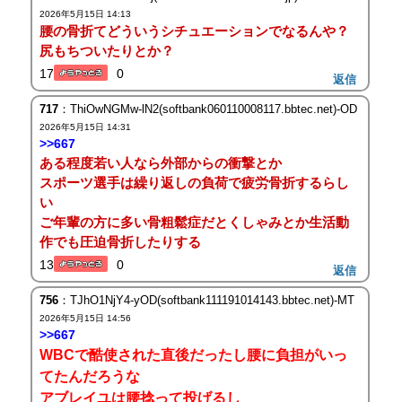
2026年5月15日 14:13
腰の骨折てどういうシチュエーションでなるんや？
尻もちついたりとか？
17
0
返信
717
：ThiOwNGMw-lN2(softbank060110008117.bbtec.net)-OD
2026年5月15日 14:31
>>667
ある程度若い人なら外部からの衝撃とか
スポーツ選手は繰り返しの負荷で疲労骨折するらし
い
ご年輩の方に多い骨粗鬆症だとくしゃみとか生活動
作でも圧迫骨折したりする
13
0
返信
756
：TJhO1NjY4-yOD(softbank111191014143.bbtec.net)-MT
2026年5月15日 14:56
>>667
WBCで酷使された直後だったし腰に負担がいっ
てたんだろうな
アブレイユは腰捻って投げるし