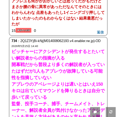
アブレユも何かがおかしいとは思ってたかもだけど
まさか腰の骨に異常があっただなんてそのときには
わからんわな 点差もあったし1イニングゴリ押しして
しまいたかったのもわからなくはない 結果最悪だっ
たが
15
0
返信
734
：2Q1Z3YjBi-kNj(M014008062193.v4.enabler.ne.jp)-OD
2026年5月15日 14:40
ピッチャーにアクシデントが発生するとたいて
い解説者からの指摘が入る
開幕戦だから普段より多くの解説者が入ってい
たはずだが1人もアブレウが故障している可能
性を指摘していない
アブレウのアベレージよりは遅いとはいえ150
キロは出ていてマウンドを降りるときは自分で
歩いて戻っている
監督、投手コーチ、捕手、チームメイト、トレ
ーナー、解説者全員が気付けなかったアクシデ
ントを見抜く方法があるのかと言われると難し