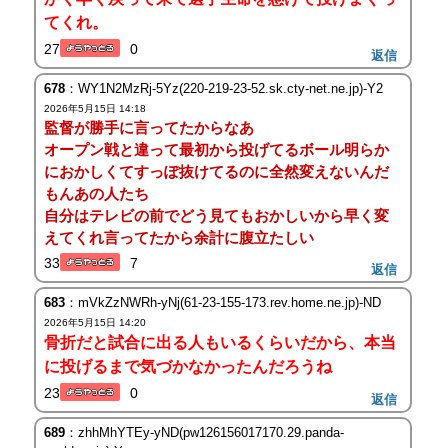
てくれ。
27
0
返信
678
：WY1N2MzRj-5Yz(220-219-23-52.sk.cty-net.ne.jp)-Y2
2026年5月15日 14:18
監督が勝手に言ってたからなあ
オープン戦と違って最初から投げてるボール明らか
におかしくてすっぽ抜けてるのに全然変えないんだ
もんあの人たち
自分はテレビの前でどう見てもおかしいから早く変
えてくれ言ってたから余計に腹立たしい
33
7
返信
683
：mVkZzNWRh-yNj(61-23-155-173.rev.home.ne.jp)-ND
2026年5月15日 14:20
骨折だと試合に出る人もいるくらいだから、本当
に投げるまで気づかなかったんだろうね
23
0
返信
689
：zhhMhYTEy-yND(pw126156017170.29.panda-