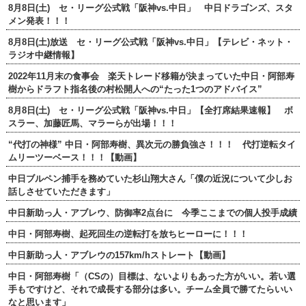
8月8日(土) セ・リーグ公式戦「阪神vs.中日」 中日ドラゴンズ、スタ
メン発表！！！
8月8日(土)放送 セ・リーグ公式戦「阪神vs.中日」【テレビ・ネット・
ラジオ中継情報】
2022年11月末の食事会 楽天トレード移籍が決まっていた中日・阿部寿
樹からドラフト指名後の村松開人への“たった1つのアドバイス”
8月8日(土) セ・リーグ公式戦「阪神vs.中日」【全打席結果速報】 ボ
スラー、加藤匠馬、マラーらが出場！！！
“代打の神様” 中日・阿部寿樹、異次元の勝負強さ！！！ 代打逆転タイ
ムリーツーベース！！！【動画】
中日ブルペン捕手を務めていた杉山翔大さん「僕の近況について少しお
話しさせていただきます」
中日新助っ人・アブレウ、防御率2点台に 今季ここまでの個人投手成績
中日・阿部寿樹、起死回生の逆転打を放ちヒーローに！！！
中日新助っ人・アブレウの157km/hストレート【動画】
中日・阿部寿樹「（CSの）目標は、ないよりもあった方がいい。若い選
手もですけど、それで成長する部分は多い。チーム全員で勝てたらいい
なと思います」