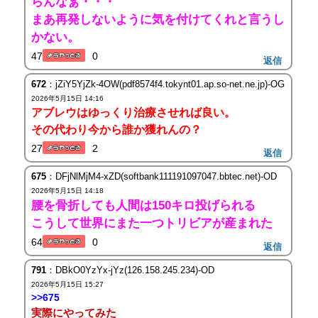
らんなぁ・・・
まあ再発しないように気を付けてくれと言うし
かない。
47
0
返信
672
：jZiY5YjZk-4OW(pdf8574f4.tokynt01.ap.so-net.ne.jp)-OG
2026年5月15日 14:16
アブレウはゆっくり治療させれば良い。
その代わり今から誰か獲れんの？
27
2
返信
675
：DFjNlMjM4-xZD(softbank111191097047.bbtec.net)-OD
2026年5月15日 14:18
腰を骨折しても人間は150キロ投げられる
こうして世界にまた一つトリビアが産まれた
64
0
返信
791
：DBkO0YzYx-jYz(126.158.245.234)-OD
2026年5月15日 15:27
>>675
実際にやってみた