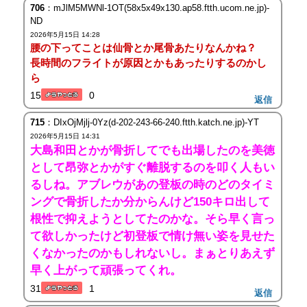
706
：mJlM5MWNl-1OT(58x5x49x130.ap58.ftth.ucom.ne.jp)-
ND
2026年5月15日 14:28
腰の下ってことは仙骨とか尾骨あたりなんかね？
長時間のフライトが原因とかもあったりするのかし
ら
15
0
返信
715
：DIxOjMjlj-0Yz(d-202-243-66-240.ftth.katch.ne.jp)-YT
2026年5月15日 14:31
大島和田とかが骨折してでも出場したのを美徳
として昂弥とかがすぐ離脱するのを叩く人もい
るしね。アブレウがあの登板の時のどのタイミ
ングで骨折したか分からんけど150キロ出して
根性で抑えようとしてたのかな。そら早く言っ
て欲しかったけど初登板で情け無い姿を見せた
くなかったのかもしれないし。まぁとりあえず
早く上がって頑張ってくれ。
31
1
返信