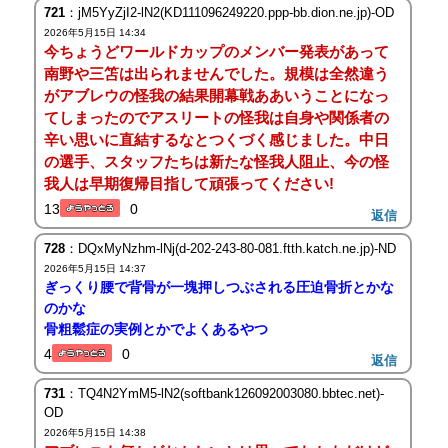
721
：jM5YyZjI2-lN2(KD111096249220.ppp-bb.dion.ne.jp)-OD
2026年5月15日 14:34
今ちょうどワールドカップのメンバー発表があって
南野や三笘は出られませんでした。規模は全然違う
がアブレウの怪我の結果開幕戦ああいうことになっ
てしまったのでアスリートの怪我は自身や関係者の
辛い思いに直結するなとつくづく感じました。中日
の選手、スタッフたちは新たな怪我人阻止、今の怪
我人は早期復帰目指して頑張ってください!
13
0
返信
728
：DQxMyNzhm-lNj(d-202-243-80-081.ftth.katch.ne.jp)-ND
2026年5月15日 14:37
ぎっくり腰で背骨が一塊押しつぶされる圧迫骨折とかな
のかな
骨粗鬆症の実例とかでよくあるやつ
4
0
返信
731
：TQ4N2YmM5-lN2(softbank126092003080.bbtec.net)-
OD
2026年5月15日 14:38