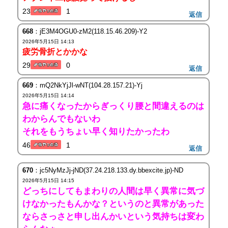
23
1
返信
668
：jE3M4OGU0-zM2(118.15.46.209)-Y2
2026年5月15日 14:13
疲労骨折とかかな
29
0
返信
669
：mQ2NkYjJl-wNT(104.28.157.21)-Yj
2026年5月15日 14:14
急に痛くなったからぎっくり腰と間違えるのは
わからんでもないわ
それをもうちょい早く知りたかったわ
46
1
返信
670
：jc5NyMzJj-jND(37.24.218.133.dy.bbexcite.jp)-ND
2026年5月15日 14:15
どっちにしてもまわりの人間は早く異常に気づ
けなかったもんかな？というのと異常があった
ならさっさと申し出んかいという気持ちは変わ