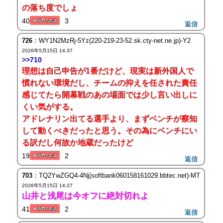
の落ち度でしょ
40
3
返信
726
：WY1N2MzRj-5Yz(220-219-23-52.sk.cty-net.ne.jp)-Y2
2026年5月15日 14:37
>>710
理想は自己申告が1番だけど、現実は新外国人で
慣れない環境だし、チームの抑えを任された責任
感じてたら開幕戦のあの場面では少し言い出しに
くい気がする。
アドレナリン出てる選手より、まずベンチが察知
して動くべきだったと思う。その為にベンチにい
る訳だし何故か地蔵だったけど
19
2
返信
703
：TQ2YwZGQ4-4Nj(softbank060158161029.bbtec.net)-MT
2026年5月15日 14:27
山井と浅尾は今オフに絶対切れよ
41
2
返信