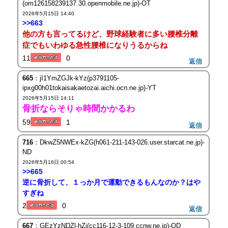
(om126158239137.30.openmobile.ne.jp)-OT
2026年5月15日 14:40
>>663
他の方も言ってるけど、野球経験者に多い腰椎分離
症でもいわゆる急性腰椎になりうるからね
11
0
返信
665
：jI1YmZGJk-kYz(p3791105-
ipxg00h01tokaisakaetozai.aichi.ocn.ne.jp)-YT
2026年5月15日 14:11
骨折ならそりゃ時間かかるわ
59
1
返信
716
：DkwZ5NWEx-kZG(h061-211-143-026.user.starcat.ne.jp)-
ND
2026年5月16日 00:54
>>665
逆に骨折して、１っか月で運動できるもんなのか？はや
すぎね
2
0
返信
667
：GEzYzNDZl-hZj(cc116-12-3-109.ccnw.ne.jp)-OD