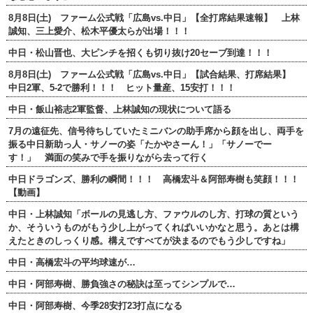
8月8日(土) ファーム公式戦「広島vs.中日」【全打席結果速報】 上林
誠知、三上愛介、松木平優太らが出場！！！
中日・松山晋也、大ピンチを招くも切り抜け20セーブ到達！！！
8月8日(土) ファーム公式戦「広島vs.中日」【試合結果、打席結果】
中日2軍、5-2で勝利！！！ ヒット量産、15安打！！！
中日・飯山裕志2軍監督、上林誠知の現状について語る
7月の遠征先、信号待ちしていたミニバンの助手席から顔を出し、両手を
振る中日新助っ人・サノーの姿「たかやさーん！」「サノーでー
す！」 満面の笑みで手を振りながら去って行く
中日ドラゴンズ、勝利の瞬間！！！ 高橋宏斗＆阿部寿樹も笑顔！！！
【動画】
中日・上林誠知「ボールの見逃し方、ファウルのし方、打球の質という
か、そういうものがもう少し上がってくればいいかなと思う。あとは構
えたときのしっくり感。構えですべてが決まるのでもう少しですね」
中日・高橋宏斗の平均球速が…
中日・阿部寿樹、勝負強さの秘訣は至ってシンプルで…
中日・阿部寿樹、今季28安打23打点になる