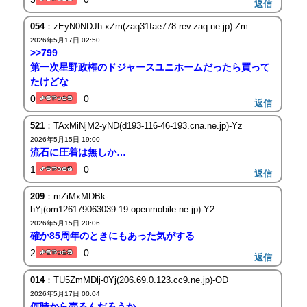
返信
054
：zEyN0NDJh-xZm(zaq31fae778.rev.zaq.ne.jp)-Zm
2026年5月17日 02:50
>>799
第一次星野政権のドジャースユニホームだったら買って
たけどな
0
0
返信
521
：TAxMiNjM2-yND(d193-116-46-193.cna.ne.jp)-Yz
2026年5月15日 19:00
流石に圧着は無しか…
1
0
返信
209
：mZiMxMDBk-
hYj(om126179063039.19.openmobile.ne.jp)-Y2
2026年5月15日 20:06
確か85周年のときにもあった気がする
2
0
返信
014
：TU5ZmMDlj-0Yj(206.69.0.123.cc9.ne.jp)-OD
2026年5月17日 00:04
何時から売るんだろうか