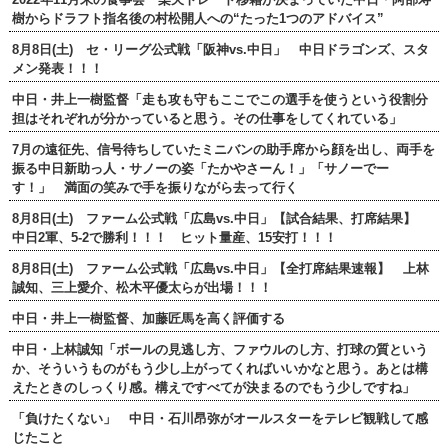
樹からドラフト指名後の村松開人への“たった1つのアドバイス”
8月8日(土) セ・リーグ公式戦「阪神vs.中日」 中日ドラゴンズ、スタ
メン発表！！！
中日・井上一樹監督「走も攻も守もここでこの選手を使うという役割分
担はそれぞれが分かっていると思う。その仕事をしてくれている」
7月の遠征先、信号待ちしていたミニバンの助手席から顔を出し、両手を
振る中日新助っ人・サノーの姿「たかやさーん！」「サノーでー
す！」 満面の笑みで手を振りながら去って行く
8月8日(土) ファーム公式戦「広島vs.中日」【試合結果、打席結果】
中日2軍、5-2で勝利！！！ ヒット量産、15安打！！！
8月8日(土) ファーム公式戦「広島vs.中日」【全打席結果速報】 上林
誠知、三上愛介、松木平優太らが出場！！！
中日・井上一樹監督、加藤匠馬を高く評価する
中日・上林誠知「ボールの見逃し方、ファウルのし方、打球の質という
か、そういうものがもう少し上がってくればいいかなと思う。あとは構
えたときのしっくり感。構えですべてが決まるのでもう少しですね」
「負けたくない」 中日・石川昂弥がオールスターをテレビ観戦して感
じたこと