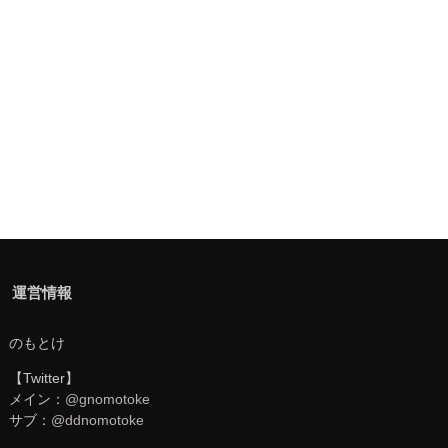
運営情報
のもとけ
【Twitter】
メイン：
@gnomotoke
サブ：
@ddnomotoke