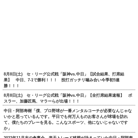
8月8日(土) セ・リーグ公式戦「阪神vs.中日」【試合結果、打席結
果】 中日、7-1で勝利！！！ 投打ガッチリ噛み合い今季初5連
勝！！！
8月8日(土) セ・リーグ公式戦「阪神vs.中日」【全打席結果速報】 ボ
スラー、加藤匠馬、マラーらが出場！！！
中日・阿部寿樹「僕、プロ野球が一番メンタルコーチが必要なんじゃな
いかと思っているんです。平日でも何万人ものお客さんが球場を訪れ
て、僕たちのプレーを見る。こんなスポーツ、他にないじゃないです
か」
2022年11月末の食事会 楽天トレード移籍が決まっていた中日・阿部寿