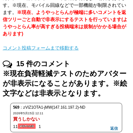
す。※現在、モバイル回線などで一部機能が制限されてい
ます。
※現在、ようやっとらんが極端に多いコメントを返
信ツリーごと自動で非表示にするテストを行っています(よ
うやっとらん率が高すぎる投稿端末は規制がかかる場合が
あります)
コメント投稿フォームまで移動する
15
件のコメント
※現在負荷軽減テストのためアバター
が非表示になることがあります。※絵
文字などは非表示となります。
569
：zVlZ1OTA1-jMW(147.161.197.2)-ND
2026年5月15日 12:11
買うしかない
11
1
返信