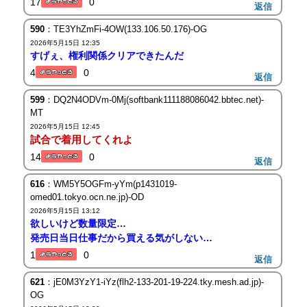
17
0
返信
590
：TE3YhZmFi-4OW(133.106.50.176)-OG
2026年5月15日 12:35
すげぇ、権利関係クリアできたんだ
4
0
返信
599
：DQ2N4ODVm-0Mj(softbank111188086042.bbtec.net)-
MT
2026年5月15日 12:45
試合で着用してくれよ
14
0
返信
616
：WM5Y5OGFm-yYm(p1431019-
omed01.tokyo.ocn.ne.jp)-OD
2026年5月15日 13:12
欲しいけど数量限定…
発売日当日仕事だから買える気がしない…
1
0
返信
621
：jE0M3YzY1-iYz(flh2-133-201-19-224.tky.mesh.ad.jp)-
OG