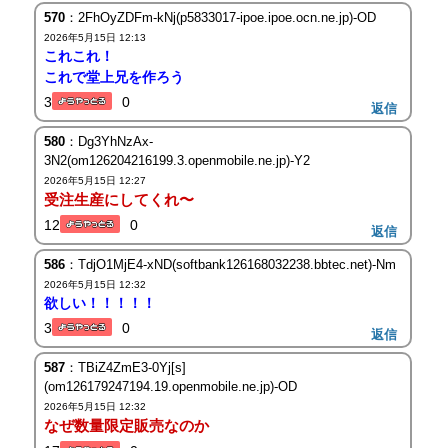
570
：2FhOyZDFm-kNj(p5833017-ipoe.ipoe.ocn.ne.jp)-OD
2026年5月15日 12:13
これこれ！
これで堂上兄を作ろう
3
0
返信
580
：Dg3YhNzAx-
3N2(om126204216199.3.openmobile.ne.jp)-Y2
2026年5月15日 12:27
受注生産にしてくれ〜
12
0
返信
586
：TdjO1MjE4-xND(softbank126168032238.bbtec.net)-Nm
2026年5月15日 12:32
欲しい！！！！！
3
0
返信
587
：TBiZ4ZmE3-0Yj[s]
(om126179247194.19.openmobile.ne.jp)-OD
2026年5月15日 12:32
なぜ数量限定販売なのか