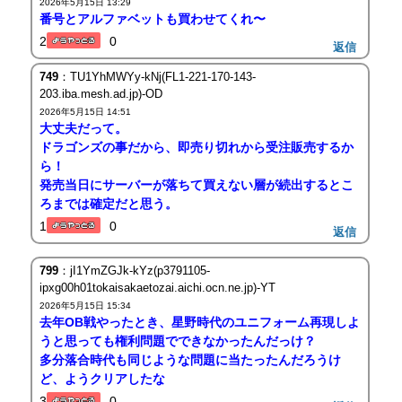
2026年5月15日 13:29
番号とアルファベットも買わせてくれ〜
2
0
返信
749
：TU1YhMWYy-kNj(FL1-221-170-143-
203.iba.mesh.ad.jp)-OD
2026年5月15日 14:51
大丈夫だって。
ドラゴンズの事だから、即売り切れから受注販売するか
ら！
発売当日にサーバーが落ちて買えない層が続出するとこ
ろまでは確定だと思う。
1
0
返信
799
：jI1YmZGJk-kYz(p3791105-
ipxg00h01tokaisakaetozai.aichi.ocn.ne.jp)-YT
2026年5月15日 15:34
去年OB戦やったとき、星野時代のユニフォーム再現しよ
うと思っても権利問題でできなかったんだっけ？
多分落合時代も同じような問題に当たったんだろうけ
ど、ようクリアしたな
3
0