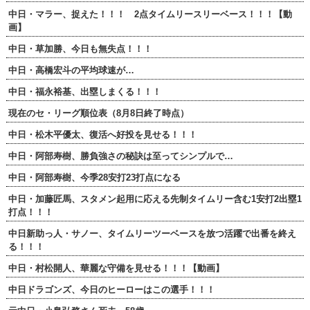
中日・マラー、捉えた！！！ 2点タイムリースリーベース！！！【動
画】
中日・草加勝、今日も無失点！！！
中日・高橋宏斗の平均球速が…
中日・福永裕基、出塁しまくる！！！
現在のセ・リーグ順位表（8月8日終了時点）
中日・松木平優太、復活へ好投を見せる！！！
中日・阿部寿樹、勝負強さの秘訣は至ってシンプルで…
中日・阿部寿樹、今季28安打23打点になる
中日・加藤匠馬、スタメン起用に応える先制タイムリー含む1安打2出塁1
打点！！！
中日新助っ人・サノー、タイムリーツーベースを放つ活躍で出番を終え
る！！！
中日・村松開人、華麗な守備を見せる！！！【動画】
中日ドラゴンズ、今日のヒーローはこの選手！！！