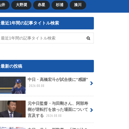
山井
大野奨
赤星
杉浦
湊川
最近1年間の記事タイトル検索
最新の投稿
中日・高橋宏斗が試合後に“感謝”
2026.08.08
元中日監督・与田剛さん、阿部寿
樹が逆転打を放った場面について
言及する
2026.08.08