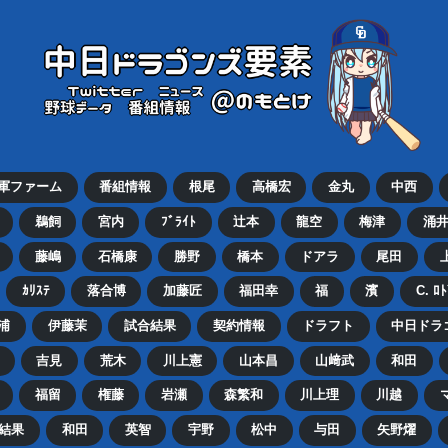
2軍ファーム
番組情報
根尾
高橋宏
金丸
中西
鵜飼
宮内
ﾌﾞﾗｲﾄ
辻本
龍空
梅津
涌
藤嶋
石橋康
勝野
橋本
ドアラ
尾田
ｶﾘｽﾃ
落合博
加藤匠
福田幸
福
濱
C. ﾛ
浦
伊藤茉
試合結果
契約情報
ドラフト
中日ドラ
吉見
荒木
川上憲
山本昌
山﨑武
和田
福留
権藤
岩瀬
森繁和
川上理
川越
結果
和田
英智
宇野
松中
与田
矢野燿