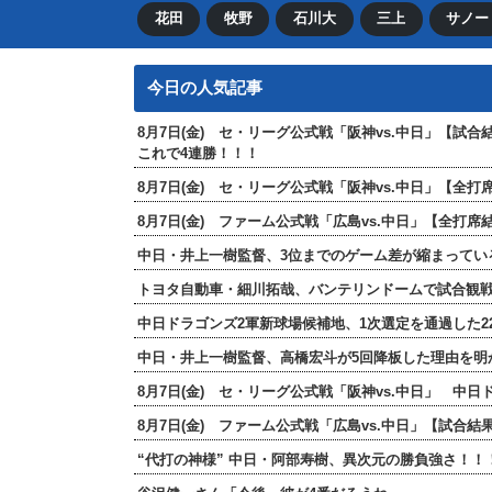
花田
牧野
石川大
三上
サノー
今日の人気記事
8月7日(金) セ・リーグ公式戦「阪神vs.中日」【試
これで4連勝！！！
8月7日(金) セ・リーグ公式戦「阪神vs.中日」【
8月7日(金) ファーム公式戦「広島vs.中日」【全
中日・井上一樹監督、3位までのゲーム差が縮まってい
トヨタ自動車・細川拓哉、バンテリンドームで試合観
中日ドラゴンズ2軍新球場候補地、1次選定を通過した2
中日・井上一樹監督、高橋宏斗が5回降板した理由を明
8月7日(金) セ・リーグ公式戦「阪神vs.中日」 中
8月7日(金) ファーム公式戦「広島vs.中日」【試合
“代打の神様” 中日・阿部寿樹、異次元の勝負強さ！