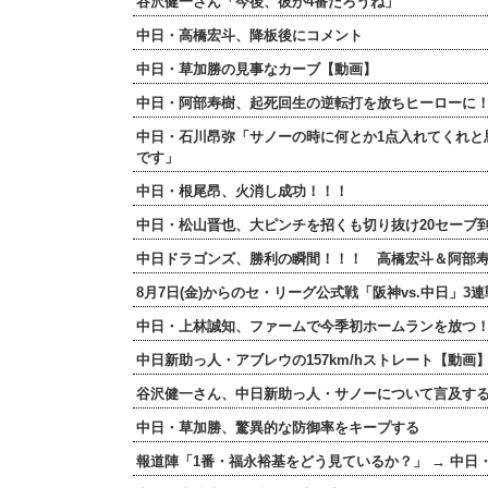
谷沢健一さん「今後、彼が4番だろうね」
中日・高橋宏斗、降板後にコメント
中日・草加勝の見事なカーブ【動画】
中日・阿部寿樹、起死回生の逆転打を放ちヒーローに
中日・石川昂弥「サノーの時に何とか1点入れてくれと
です」
中日・根尾昂、火消し成功！！！
中日・松山晋也、大ピンチを招くも切り抜け20セーブ
中日ドラゴンズ、勝利の瞬間！！！ 高橋宏斗＆阿部
8月7日(金)からのセ・リーグ公式戦「阪神vs.中日」3
中日・上林誠知、ファームで今季初ホームランを放つ
中日新助っ人・アブレウの157km/hストレート【動画
谷沢健一さん、中日新助っ人・サノーについて言及する
中日・草加勝、驚異的な防御率をキープする
報道陣「1番・福永裕基をどう見ているか？」 → 中日