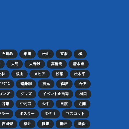
石川昂
細川
松山
立浪
柳
井
大島
大野雄
高橋周
清水達
上林
板山
メヒア
松葉
松木平
ﾄﾞﾘｹﾞｽ
齋藤綱
福元
森駿
石伊
ゴンズ
グッズ
イベント企画等
樋口
谷繁
中村武
今中
日渡
近藤
マラー
ボスラー
ﾗﾝﾃﾞｨ
マスコット
吉田聖
櫻井
篠﨑
能戸
新保