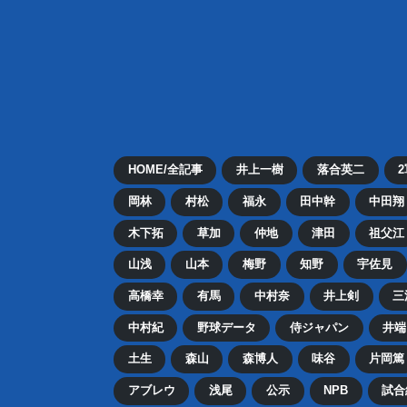
HOME/全記事
井上一樹
落合英二
岡林
村松
福永
田中幹
中田翔
木下拓
草加
仲地
津田
祖父江
山浅
山本
梅野
知野
宇佐見
高橋幸
有馬
中村奈
井上剣
三
中村紀
野球データ
侍ジャパン
井端
土生
森山
森博人
味谷
片岡篤
アブレウ
浅尾
公示
NPB
試合