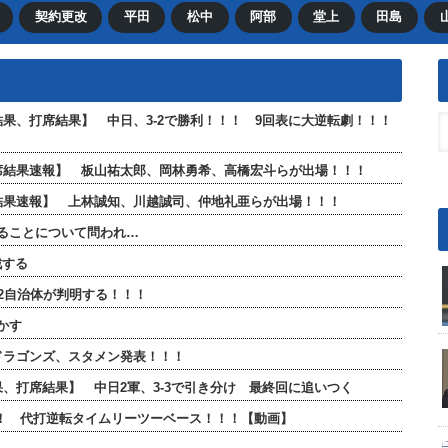
契約更改
平田
松中
阿部
堂上
田島
合結果、打席結果】 中日、3-2で勝利！！！ 9回表に大逆転劇！！！
全打席結果速報】 板山祐太郎、岡林勇希、高橋宏斗らが出場！！！
打席結果速報】 上林誠知、川越誠司、仲地礼亜らが出場！！！
ることについて問われ…
戦する
2自治体が判明する！！！
かす
日ドラゴンズ、スタメン発表！！！
結果、打席結果】 中日2軍、3-3で引き分け 最終回に追いつく
！！ 代打逆転タイムリーツーベース！！！【動画】