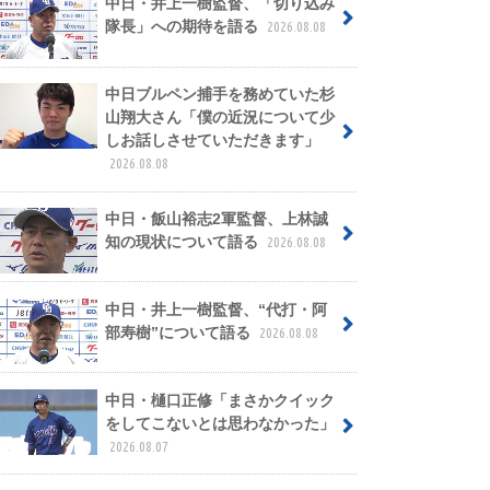
中日・井上一樹監督、「切り込み
隊長」への期待を語る
2026.08.08
中日ブルペン捕手を務めていた杉
山翔大さん「僕の近況について少
しお話しさせていただきます」
2026.08.08
中日・飯山裕志2軍監督、上林誠
知の現状について語る
2026.08.08
中日・井上一樹監督、“代打・阿
部寿樹”について語る
2026.08.08
中日・樋口正修「まさかクイック
をしてこないとは思わなかった」
2026.08.07