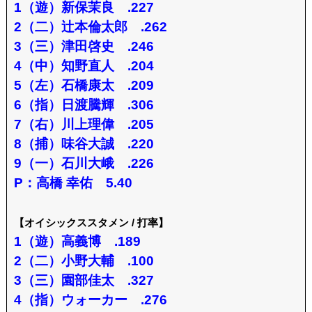
1（遊）新保茉良 .227
2（二）辻本倫太郎 .262
3（三）津田啓史 .246
4（中）知野直人 .204
5（左）石橋康太 .209
6（指）日渡騰輝 .306
7（右）川上理偉 .205
8（捕）味谷大誠 .220
9（一）石川大峨 .226
P：高橋 幸佑 5.40
【オイシックススタメン / 打率】
1（遊）高義博 .189
2（二）小野大輔 .100
3（三）園部佳太 .327
4（指）ウォーカー .276