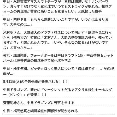
中日・永野吉成アマスカウトチーフが「素材は間違いなくナンバーワ
ン。真っすぐだけでなく変化球でいつでもストライクが取れる。投球フ
ォームの再現性が非常に高いことも素晴らしい」と絶賛した投手
中日・岡林勇希「もちろん連勝はいいことですが、いつかは止まりま
す。大事なのは…」
米村明さん、大野雄大のドラフト指名について明かす「練習を見に行っ
たら（佛教大の）監督に『米村さん、大野の携帯電話の番号、知ってい
ますか？』と聞かれたんです。『いや、そんなの知るわけがないです
よ』と言ったら…」
横浜・織田翔希、フォークボールは中日ドラフト1位・中西聖輝＆カット
ボールは涌井秀章の投球を見て変化球を学ぶ
中日・橋本侑樹、ピッチクロック導入について「僕は嫌です」 → その理
由が…
8月11日(火)の予告先発が発表される！！！
中日ドラゴンズ、新たに『シークレットだるまアクリル根付キーホルダ
ー（ピンク）』が登場！！！
齊藤明雄さん、中日ドラゴンズに苦言を呈する
中日・福元悠真と細川成也の関係性が明かされる