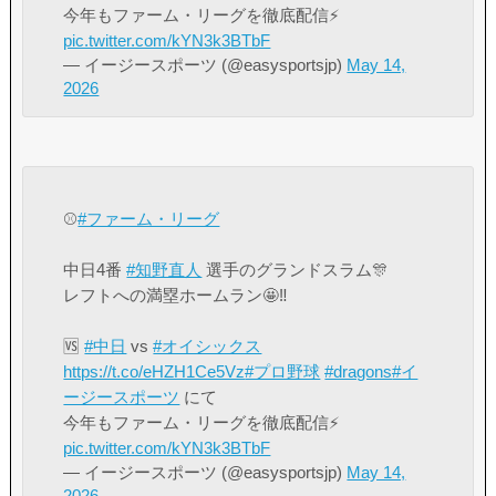
今年もファーム・リーグを徹底配信⚡️
pic.twitter.com/kYN3k3BTbF
— イージースポーツ (@easysportsjp)
May 14,
2026
⚾️
#ファーム・リーグ
中日4番
#知野直人
選手のグランドスラム🎊
レフトへの満塁ホームラン🤩‼️
🆚
#中日
vs
#オイシックス
https://t.co/eHZH1Ce5Vz
#プロ野球
#dragons
#イ
ージースポーツ
にて
今年もファーム・リーグを徹底配信⚡️
pic.twitter.com/kYN3k3BTbF
— イージースポーツ (@easysportsjp)
May 14,