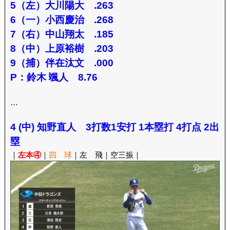
5（左）大川陽大 .263
6（一）小西慶治 .268
7（右）中山翔太 .185
8（中）上原裕樹 .203
9（捕）伴在汰文 .000
P：鈴木 颯人 8.76
…
4 (中) 知野直人 3打数1安打 1本塁打 4打点 2出
塁
｜
左本④
｜
四 球
｜左 飛｜空三振｜