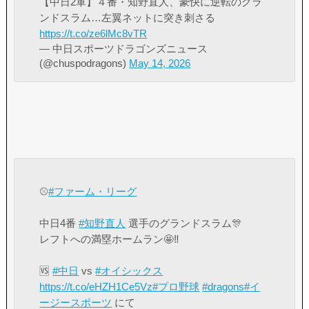
【中日2軍】４番・知野直人、豪快に逆転のグラ
ンドスラム…左翼ネットに突き刺さる
https://t.co/ze6lMc8vTR
— 中日スポーツドラゴンズニュース
(@chuspodragons)
May 14, 2026
⚾️
#ファーム・リーグ
中日4番
#知野直人
選手のグランドスラム🎊
レフトへの満塁ホームラン🤩‼️
🆚
#中日
vs
#オイシックス
https://t.co/eHZH1Ce5Vz
#プロ野球
#dragons
#イ
ージースポーツ
にて