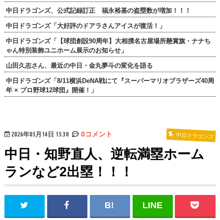
中日ドラゴンズ、公式記録訂正 福永裕基の盗塁数が増加！！！
中日ドラゴンズ「大好評のドアラさんアイスが復活！」
中日ドラゴンズ「【球団創設90周年】大相撲名古屋場所懸賞旗・ナナち
ゃん特別装飾ユニホーム展示のお知らせ」
山田久志さん、最近の中日・金丸夢斗の変化を語る
中日ドラゴンズ「8/11横浜DeNA戦にて『スーパーマリオブラザーズ40周
年 × プロ野球12球団』開催！」
2026年05月14日 15:30
0コメント
中日ドラゴンズ
中日・知野直人、逆転満塁ホーム
ランなど2出塁！！！