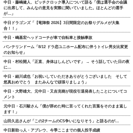
中日・藤嶋健人、ピッチクロック導入について語る「僕は選手会の会議
に出席して、みんなの意見を実際に聞いていました。ほとんどの選手
が…」
中日ドラゴンズ「【竜陣祭 2026】3日間限定のお祭りグルメが大集
合！！」
中日・嶋基宏ヘッドコーチが車で自転車と接触事故
バンテリンドーム「8/12 ドラ恋ユニホーム配布に伴うトイレ男女比変更
のお知らせ」
中日・村松開人「正直、身体はしんどいです」 → そう話していた日の夜
に…
中日・細川成也「お祝いしていただきありがとうございました そして
悠真おめでとう またみんなで頑張りましょう」
中日・大野雄大、元中日・又吉克樹が現役引退発表したことについてコ
メント
元中日・石川駿さん「僕が辞めた時に言ってくれた言葉をそのまま返し
ます！」
山田久志さんが「この2チームのCS争いになりそう」と語るのが…
中日新助っ人・アブレウ、今季ここまでの個人投手成績