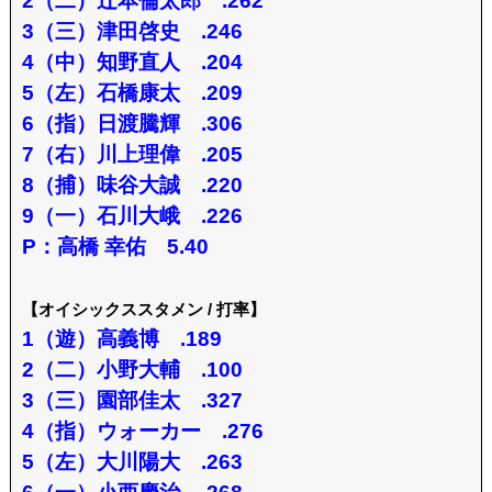
2（二）辻本倫太郎 .262
3（三）津田啓史 .246
4（中）知野直人 .204
5（左）石橋康太 .209
6（指）日渡騰輝 .306
7（右）川上理偉 .205
8（捕）味谷大誠 .220
9（一）石川大峨 .226
P：高橋 幸佑 5.40
【オイシックススタメン / 打率】
1（遊）高義博 .189
2（二）小野大輔 .100
3（三）園部佳太 .327
4（指）ウォーカー .276
5（左）大川陽大 .263