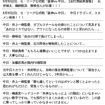
8月9日(日) セ・リーグ公式戦「阪神vs.中日」【全打席結果速報】 石
伊雄太、鵜飼航丞、柳裕也らが出場！！！
8月9日(日) セ・リーグ公式戦「阪神vs.中日」 中日ドラゴンズ、スタ
メン発表！！！
中日・井上一樹監督、ダブルスチールを仕掛けたことについて言及する
「あれはミスではない。アウトになったもの全部ミスと言われたら…」
中日・柳裕也「自分の1球で負けてしまった」
中日・井上一樹監督、石川昂弥が牽制死したことについて…
中日・岡林勇希「もちろん連勝はいいことですが、いつかは止まりま
す。大事なのは…」
中日・加藤匠馬が国内FA権取得
元中日スカウト・米村明さん、当時の落合博満監督について「落合さん
は大島を獲ってくれただけじゃなく、1年目から…」
中日・井上一樹監督「勝ち越してというのはボヤンと聞くとよかったと
思われがちだけど、背負っているものが…」
中日・嶋基宏ヘッドコーチ「本来ならもっと上（の順位）にいなきゃい
けない数字ですね。でも投打がうまくかみ合ってきているので、この波
に乗ってしっかり勝っていかなきゃいけません」