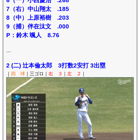
6（一）小西慶治 .268
7（右）中山翔太 .185
8（中）上原裕樹 .203
9（捕）伴在汰文 .000
P：鈴木 颯人 8.76
…
2 (二) 辻本倫太郎 3打数2安打 3出塁
｜
四 球
｜三ゴロ｜
右 ３
｜
左 ２
｜