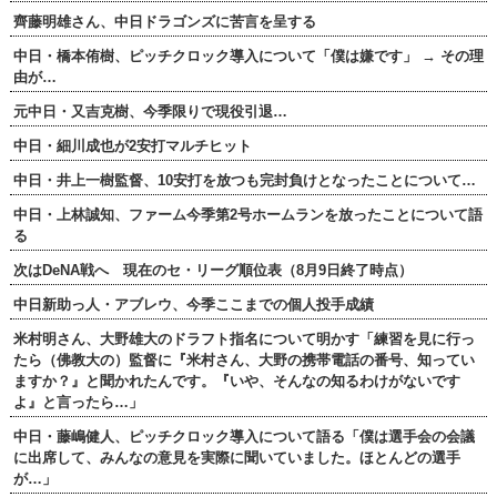
齊藤明雄さん、中日ドラゴンズに苦言を呈する
中日・橋本侑樹、ピッチクロック導入について「僕は嫌です」 → その理
由が…
元中日・又吉克樹、今季限りで現役引退…
中日・細川成也が2安打マルチヒット
中日・井上一樹監督、10安打を放つも完封負けとなったことについて…
中日・上林誠知、ファーム今季第2号ホームランを放ったことについて語
る
次はDeNA戦へ 現在のセ・リーグ順位表（8月9日終了時点）
中日新助っ人・アブレウ、今季ここまでの個人投手成績
米村明さん、大野雄大のドラフト指名について明かす「練習を見に行っ
たら（佛教大の）監督に『米村さん、大野の携帯電話の番号、知ってい
ますか？』と聞かれたんです。『いや、そんなの知るわけがないです
よ』と言ったら…」
中日・藤嶋健人、ピッチクロック導入について語る「僕は選手会の会議
に出席して、みんなの意見を実際に聞いていました。ほとんどの選手
が…」