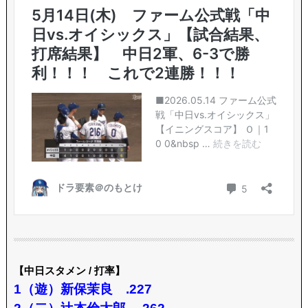
【中日スタメン / 打率】
1（遊）新保茉良 .227