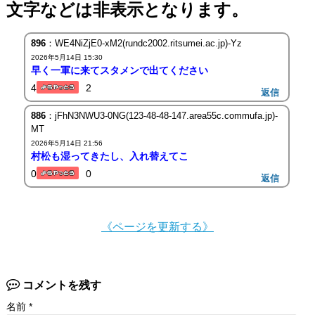
文字などは非表示となります。
896
：WE4NiZjE0-xM2(rundc2002.ritsumei.ac.jp)-Yz
2026年5月14日 15:30
早く一軍に来てスタメンで出てください
4
2
返信
886
：jFhN3NWU3-0NG(123-48-48-147.area55c.commufa.jp)-
MT
2026年5月14日 21:56
村松も湿ってきたし、入れ替えてこ
0
0
返信
《ページを更新する》
コメントを残す
名前
*