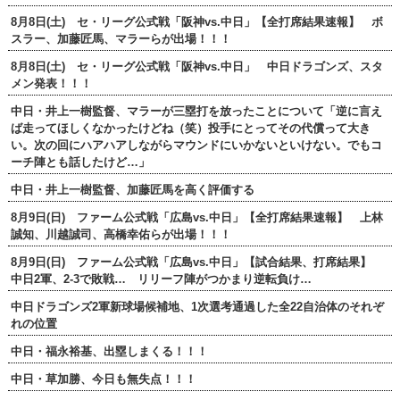
8月8日(土) セ・リーグ公式戦「阪神vs.中日」【全打席結果速報】 ボ
スラー、加藤匠馬、マラーらが出場！！！
8月8日(土) セ・リーグ公式戦「阪神vs.中日」 中日ドラゴンズ、スタ
メン発表！！！
中日・井上一樹監督、マラーが三塁打を放ったことについて「逆に言え
ば走ってほしくなかったけどね（笑）投手にとってその代償って大き
い。次の回にハアハアしながらマウンドにいかないといけない。でもコ
ーチ陣とも話したけど…」
中日・井上一樹監督、加藤匠馬を高く評価する
8月9日(日) ファーム公式戦「広島vs.中日」【全打席結果速報】 上林
誠知、川越誠司、高橋幸佑らが出場！！！
8月9日(日) ファーム公式戦「広島vs.中日」【試合結果、打席結果】
中日2軍、2-3で敗戦… リリーフ陣がつかまり逆転負け…
中日ドラゴンズ2軍新球場候補地、1次選考通過した全22自治体のそれぞ
れの位置
中日・福永裕基、出塁しまくる！！！
中日・草加勝、今日も無失点！！！