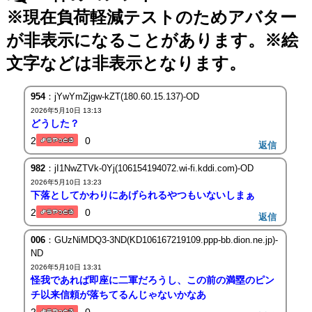
※現在負荷軽減テストのためアバター
が非表示になることがあります。※絵
文字などは非表示となります。
954
：jYwYmZjgw-kZT(180.60.15.137)-OD
2026年5月10日 13:13
どうした？
2
0
返信
982
：jI1NwZTVk-0Yj(106154194072.wi-fi.kddi.com)-OD
2026年5月10日 13:23
下落としてかわりにあげられるやつもいないしまぁ
2
0
返信
006
：GUzNiMDQ3-3ND(KD106167219109.ppp-bb.dion.ne.jp)-
ND
2026年5月10日 13:31
怪我であれば即座に二軍だろうし、この前の満塁のピン
チ以来信頼が落ちてるんじゃないかなあ
2
0