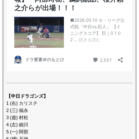
【中日ドラゴンズ】
1 (右) カリステ
2 (三) 福永
3 (遊) 村松
4 (左) 細川
5 (一) 阿部
6 (捕) 石伊