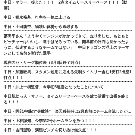
中日・マラー、捉えた！！！ 2点タイムリースリーベース！！！【動
画】
中日・福永裕基、打率を一気に上げる
中日・土田龍空、物凄い体勢から送球する
藤田平さん「ようやくエンジンがかかってきて、走り出した。もともと
ピッチャーはいいし、選手はそろっている。開幕前の評判も良かったよ
うに、低迷するようなチームではない」 中日ドラゴンズ浮上のキーマ
ンとして名前を挙げた選手
現在のセ・リーグ順位表（8月8日終了時点）
中日・加藤匠馬、スタメン起用に応える先制タイムリー含む1安打2出塁1
打点！！！
中日・井上一樹監督、今季初5連勝となったことについて…
中日新助っ人・サノー、タイムリーツーベースを放つ活躍で出番を終え
る！！！
中日・阿部寿樹の“失敗談” 楽天移籍時は2月直前にチーム合流したが…
中日・上林誠知、今季第2号ホームランを放つ！！！
中日・吉田聖弥、満塁ピンチを切り抜け無失点！！！