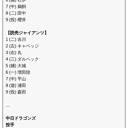
7 (中) 鵜飼
8 (二) 田中
9 (投) 櫻井
【読売ジャイアンツ】
1 (二) 吉川
2 (左) キャベッジ
3 (右) 丸
4 (三) ダルベック
5 (捕) 大城
6 (一) 増田陸
7 (中) 平山
8 (遊) 浦田
9 (投) 森田
…
中日ドラゴンズ
投手