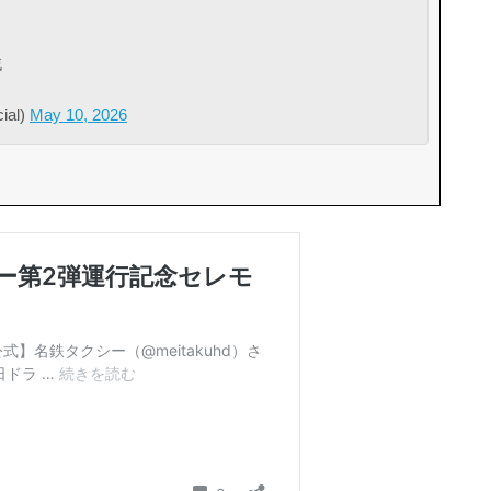
戦
al)
May 10, 2026