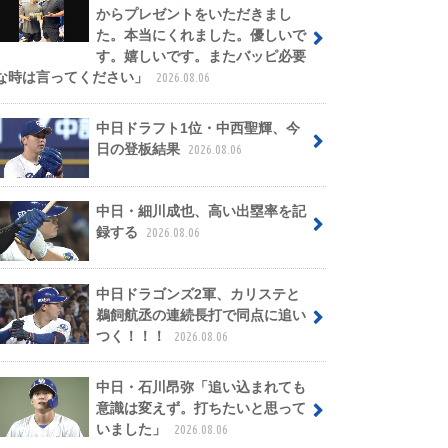
からプレゼントをいただきまし
た。本当にくれました。優しいで
す。嬉しいです。またバッピ必要
な時は言ってください」
2026.08.06
中日ドラフト1位・中西聖輝、今
日の登板結果
2026.08.06
中日・細川成也、高い出塁率を記
録する
2026.08.06
中日ドラゴンズ2軍、カリステと
鵜飼航丞の連続長打で同点に追い
つく！！！
2026.08.06
中日・石川昂弥「追い込まれても
意識は変えず。打ちたいと思って
いました」
2026.08.06