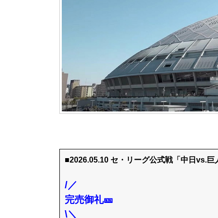
■2026.05.10 セ・リーグ公式戦「中日vs.
/／
完売御礼🎫
\＼