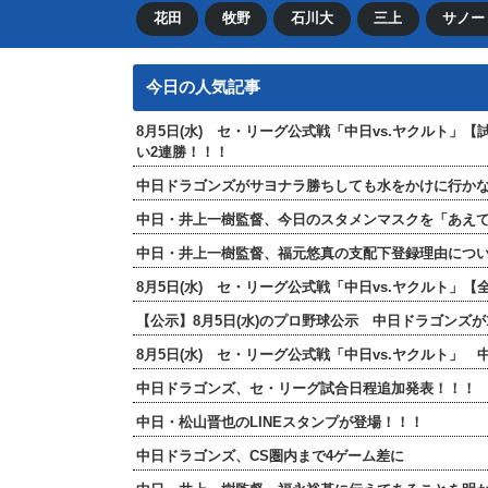
花田
牧野
石川大
三上
サノー
今日の人気記事
8月5日(水) セ・リーグ公式戦「中日vs.ヤクルト」
い2連勝！！！
中日ドラゴンズがサヨナラ勝ちしても水をかけに行か
中日・井上一樹監督、今日のスタメンマスクを「あえ
中日・井上一樹監督、福元悠真の支配下登録理由につ
8月5日(水) セ・リーグ公式戦「中日vs.ヤクルト
【公示】8月5日(水)のプロ野球公示 中日ドラゴンズ
8月5日(水) セ・リーグ公式戦「中日vs.ヤクルト」
中日ドラゴンズ、セ・リーグ試合日程追加発表！！！
中日・松山晋也のLINEスタンプが登場！！！
中日ドラゴンズ、CS圏内まで4ゲーム差に