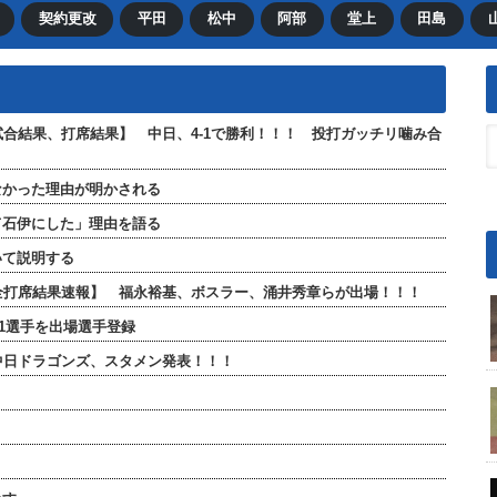
契約更改
平田
松中
阿部
堂上
田島
【試合結果、打席結果】 中日、4-1で勝利！！！ 投打ガッチリ噛み合
なかった理由が明かされる
て石伊にした」理由を語る
いて説明する
」【全打席結果速報】 福永裕基、ボスラー、涌井秀章らが出場！！！
が1選手を出場選手登録
 中日ドラゴンズ、スタメン発表！！！