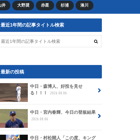
山井
大野奨
赤星
杉浦
湊川
最近1年間の記事タイトル検索
最新の投稿
中日・森博人、好投を見せ
る！！！
2026.08.06
中日・宮内春輝、今日の登板結果
2026.08.06
中日・村松開人「この度、キング