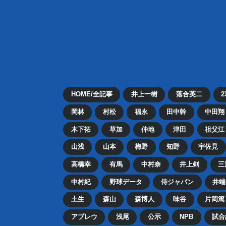
HOME/全記事
井上一樹
落合英二
岡林
村松
福永
田中幹
中田翔
木下拓
草加
仲地
津田
祖父江
山浅
山本
梅野
知野
宇佐見
高橋幸
有馬
中村奈
井上剣
三
中村紀
野球データ
侍ジャパン
井端
土生
森山
森博人
味谷
片岡篤
アブレウ
浅尾
公示
NPB
試合