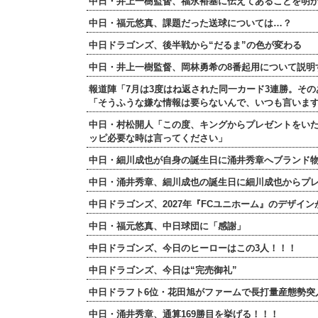
中日・井上一樹監督、福永裕基に伝えてあることを明
中日・福元悠真、課題だった送球については…？
中日ドラゴンズ、後半戦から“だるま”の色が変わる
中日・井上一樹監督、岡林勇希の8番起用について説明
報道陣「7月は3度はね返された同一カード3連勝。そ
「そうふうな嫌な情報は要らないんで、いつも言いま
中日・村松開人「この度、キングからプレゼントをい
ッピ必要な時は言ってください」
中日・細川成也が自身の誕生日に涌井秀章へブランド
中日・涌井秀章、細川成也の誕生日に細川成也からプ
中日ドラゴンズ、2027年『FCユニホーム』のデザイ
中日・福元悠真、中日球団に「感謝」
中日ドラゴンズ、今日のヒーローはこの3人！！！
中日ドラゴンズ、今日は“完売御礼”
中日ドラフト6位・花田旭がファームで長打量産態勢突
中日・涌井秀章、通算169勝目を挙げる！！！