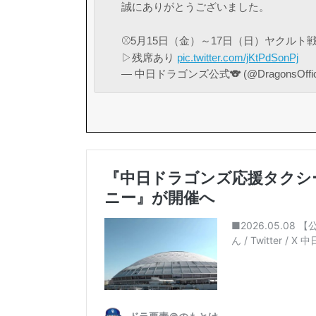
誠にありがとうございました。
⚾5月15日（金）～17日（日）ヤクルト
▷残席あり
pic.twitter.com/jKtPdSonPj
— 中日ドラゴンズ公式🐨 (@DragonsOffici