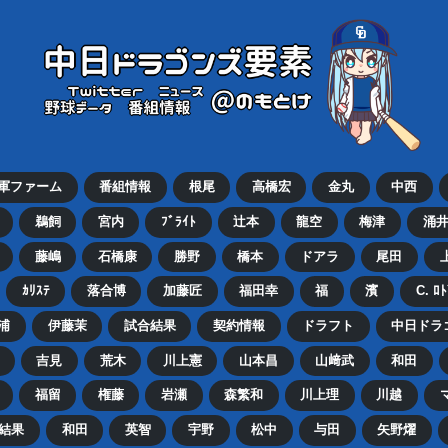
2軍ファーム
番組情報
根尾
高橋宏
金丸
中西
鵜飼
宮内
ﾌﾞﾗｲﾄ
辻本
龍空
梅津
涌
藤嶋
石橋康
勝野
橋本
ドアラ
尾田
ｶﾘｽﾃ
落合博
加藤匠
福田幸
福
濱
C. ﾛ
浦
伊藤茉
試合結果
契約情報
ドラフト
中日ドラ
吉見
荒木
川上憲
山本昌
山﨑武
和田
福留
権藤
岩瀬
森繁和
川上理
川越
結果
和田
英智
宇野
松中
与田
矢野燿