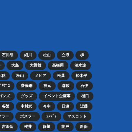
石川昂
細川
松山
立浪
柳
井
大島
大野雄
高橋周
清水達
上林
板山
メヒア
松葉
松木平
ﾄﾞﾘｹﾞｽ
齋藤綱
福元
森駿
石伊
ゴンズ
グッズ
イベント企画等
樋口
谷繁
中村武
今中
日渡
近藤
マラー
ボスラー
ﾗﾝﾃﾞｨ
マスコット
吉田聖
櫻井
篠﨑
能戸
新保