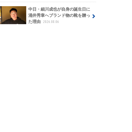
中日・細川成也が自身の誕生日に
涌井秀章へブランド物の靴を贈っ
た理由
2026.08.06