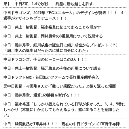
果】 中日2軍、1-4で敗戦… 終盤に勝ち越しを許す…
中日ドラゴンズ、2027年『FCユニホーム』のデザインが発表！！！ 4
選手がデザインをプロデュース！！！
中日・井上一樹監督、福永裕基に伝えてあることを明かす
中日・井上一樹監督、岡林勇希の8番起用について説明する
中日・涌井秀章、細川成也の誕生日に細川成也からプレゼント（？）
「細川本人の誕生日だったのに謎に自分にくれた」
中日ドラゴンズ、今日のヒーローはこの3人！！！
中日・井上一樹監督、福元悠真の今後の起用について語る
中日ドラフト6位・花田旭がファームで長打量産態勢突入
元中日監督・与田剛さんが「難しい采配だった」と振り返った場面
中日・涌井秀章、通算169勝目を挙げる！！！
中日・福永裕基「しっかり捉えられている打球が多かった。3、4、5番に
しっかり（本塁に）かえしてもらえるよう、塁に出ることを意識した
い」
中日・鵜飼航丞が1軍昇格！！！ 現在の中日ドラゴンズ1軍野手布陣