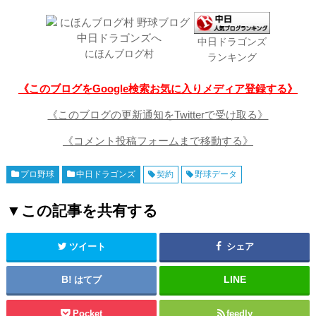
中日ドラゴンズ
にほんブログ村
ランキング
《このブログをGoogle検索お気に入りメディア登録する》
《このブログの更新通知をTwitterで受け取る》
《コメント投稿フォームまで移動する》
プロ野球
中日ドラゴンズ
契約
野球データ
▼この記事を共有する
ツイート
シェア
はてブ
Pocket
feedly