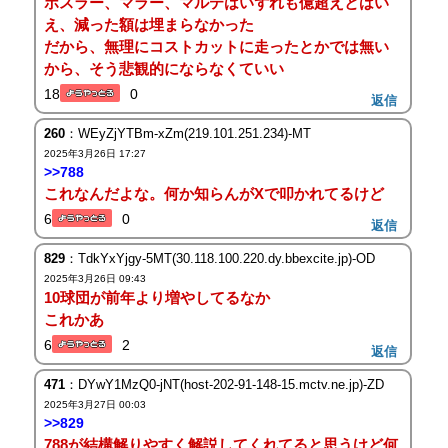
ボスラー、マラー、マルテはいずれも億超えとはい
え、減った額は埋まらなかった
だから、無理にコストカットに走ったとかでは無い
から、そう悲観的にならなくていい
18
0
返信
260
：WEyZjYTBm-xZm(219.101.251.234)-MT
2025年3月26日 17:27
>>788
これなんだよな。何か知らんがXで叩かれてるけど
6
0
返信
829
：TdkYxYjgy-5MT(30.118.100.220.dy.bbexcite.jp)-OD
2025年3月26日 09:43
10球団が前年より増やしてるなか
これかあ
6
2
返信
471
：DYwY1MzQ0-jNT(host-202-91-148-15.mctv.ne.jp)-ZD
2025年3月27日 00:03
>>829
788が結構解りやすく解説してくれてると思うけど何