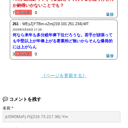
か納得いかないことでも？
7
0
返信
261
：WEyZjYTBm-xZm(219.101.251.234)-MT
2025年3月26日 17:29
何なら来年も多分総年俸下位だろうな。若手が頑張って
も中堅以上が年俸上がる要素殆ど無いからそんな爆発的
には上がらん
3
0
返信
《ページを更新する》
コメントを残す
名前
*