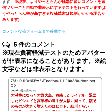
ます。
※現在、ようやっとらんが極端に多いコメントを返
信ツリーごと自動で非表示にするテストを行っています(よ
うやっとらん率が高すぎる投稿端末は規制がかかる場合が
あります)
コメント投稿フォームまで移動する
5
件のコメント
※現在負荷軽減テストのためアバター
が非表示になることがあります。※絵
文字などは非表示となります。
788
：DU1OzNDEw-5MT(softbank111191045204.bbtec.net)-
OD
2025年3月26日 07:55
大減棒になった大野大島、移籍したライデル、退団
したビシエドと高年棒の選手が大幅に減って、額そ
のものが大きく増えたのはヒロト、細川くらい