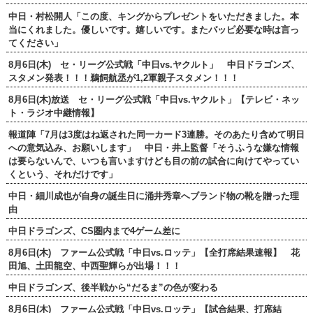
中日・村松開人「この度、キングからプレゼントをいただきました。本
当にくれました。優しいです。嬉しいです。またバッピ必要な時は言っ
てください」
8月6日(木) セ・リーグ公式戦「中日vs.ヤクルト」 中日ドラゴンズ、
スタメン発表！！！鵜飼航丞が1,2軍親子スタメン！！！
8月6日(木)放送 セ・リーグ公式戦「中日vs.ヤクルト」【テレビ・ネッ
ト・ラジオ中継情報】
報道陣「7月は3度はね返された同一カード3連勝。そのあたり含めて明日
への意気込み、お願いします」 中日・井上監督「そうふうな嫌な情報
は要らないんで、いつも言いますけども目の前の試合に向けてやってい
くという、それだけです」
中日・細川成也が自身の誕生日に涌井秀章へブランド物の靴を贈った理
由
中日ドラゴンズ、CS圏内まで4ゲーム差に
8月6日(木) ファーム公式戦「中日vs.ロッテ」【全打席結果速報】 花
田旭、土田龍空、中西聖輝らが出場！！！
中日ドラゴンズ、後半戦から“だるま”の色が変わる
8月6日(木) ファーム公式戦「中日vs.ロッテ」【試合結果、打席結