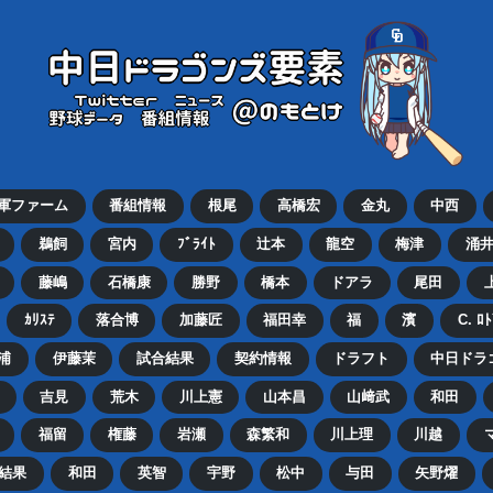
2軍ファーム
番組情報
根尾
高橋宏
金丸
中西
鵜飼
宮内
ﾌﾞﾗｲﾄ
辻本
龍空
梅津
涌
藤嶋
石橋康
勝野
橋本
ドアラ
尾田
ｶﾘｽﾃ
落合博
加藤匠
福田幸
福
濱
C. ﾛ
浦
伊藤茉
試合結果
契約情報
ドラフト
中日ドラ
吉見
荒木
川上憲
山本昌
山﨑武
和田
福留
権藤
岩瀬
森繁和
川上理
川越
結果
和田
英智
宇野
松中
与田
矢野燿