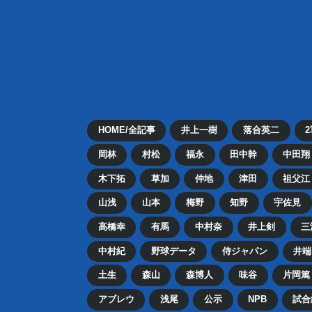
HOME/全記事
井上一樹
落合英二
岡林
村松
福永
田中幹
中田翔
木下拓
草加
仲地
津田
祖父江
山浅
山本
梅野
知野
宇佐見
高橋幸
有馬
中村奈
井上剣
三
中村紀
野球データ
侍ジャパン
井端
土生
森山
森博人
味谷
片岡篤
アブレウ
浅尾
公示
NPB
試合