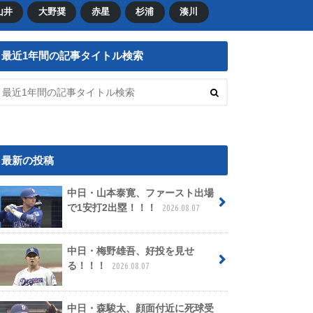
山井
大野奨
赤星
杉浦
湊川
最近1年間の記事タイトル検索
最新の投稿
中日・山本泰寛、ファースト出場
で1安打2出塁！！！
2026.08.07
中日・梅野雄吾、好投を見せ
る！！！
2026.08.07
中日・森駿太、顔面付近に死球受