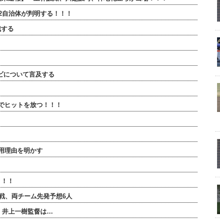
2自治体が判明する！！！
戦する
ビについて言及する
でヒットを放つ！！！
用理由を明かす
！！！
連戦、両チーム先発予想6人
・井上一樹監督は…