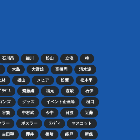
石川昂
細川
松山
立浪
柳
井
大島
大野雄
高橋周
清水達
上林
板山
メヒア
松葉
松木平
ﾄﾞﾘｹﾞｽ
齋藤綱
福元
森駿
石伊
ゴンズ
グッズ
イベント企画等
樋口
谷繁
中村武
今中
日渡
近藤
マラー
ボスラー
ﾗﾝﾃﾞｨ
マスコット
吉田聖
櫻井
篠﨑
能戸
新保