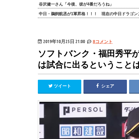
谷沢健一さん「今後、彼が4番だろうね」
中日・鵜飼航丞が1軍昇格！！！ 現在の中日ドラゴン
2019年10月25日 21:00
8コメント
ソフトバンク・福田秀平が
は試合に出るということ
ツイート
シェア