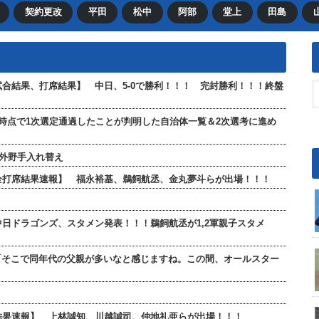
契約更改
平田
松中
阿部
堂上
田島
【試合結果、打席結果】 中日、5-0で勝利！！！ 完封勝利！！！終盤
現時点で1次選定通過したことが判明した自治体一覧＆2次選考に進め
が外野手入れ替え
」【全打席結果速報】 福永裕基、鵜飼航丞、金丸夢斗らが出場！！！
 中日ドラゴンズ、スタメン発表！！！鵜飼航丞が1,2軍親子スタメ
「そこで同年代の父親が多いなと感じますね。この間、オールスター
打席結果速報】 上林誠知、川越誠司、仲地礼亜らが出場！！！