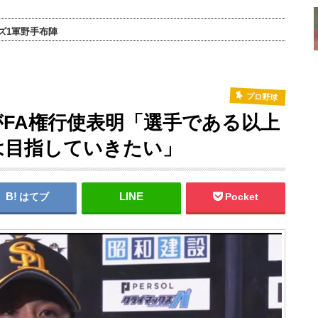
ズ1軍野手布陣
プロ野球
FA権行使表明「選手である以上
は目指していきたい」
はてブ
Pocket