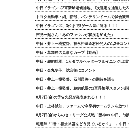
中日ドラゴンズ2軍新球場候補地、1次選定を通過した2
トヨタ自動車・細川拓哉、バンテリンドームで試合観
中日ドラゴンズ、3位まで3ゲーム差に迫る！！！
吉見一起さん「あのファウルが状況を変えた」
中日・井上一樹監督、福永裕基＆村松開人の1,2番コン
中日・草加勝の見事なカーブ【動画】
中日・鵜飼航丞、1人ダブルヘッダーフルイニング出場
中日・金丸夢斗、試合後にコメント
中日・井上一樹監督、石川昂弥への期待を語る
中日・井上一樹監督、鵜飼航丞の1軍昇格即スタメン起
8月7日(金)の予告先発が発表される！！！
中日・上林誠知、ファームで今季初ホームランを放つ
8月7日(金)からのセ・リーグ公式戦「阪神vs.中日」3
報道陣「1番・福永裕基をどう見ているか？」 → 中日