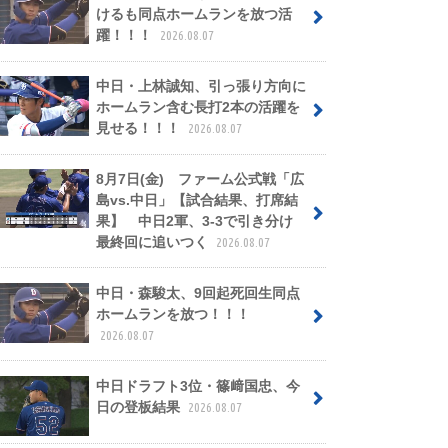
けるも同点ホームランを放つ活
躍！！！
2026.08.07
中日・上林誠知、引っ張り方向に
ホームラン含む長打2本の活躍を
見せる！！！
2026.08.07
8月7日(金) ファーム公式戦「広
島vs.中日」【試合結果、打席結
果】 中日2軍、3-3で引き分け
最終回に追いつく
2026.08.07
中日・森駿太、9回起死回生同点
ホームランを放つ！！！
2026.08.07
中日ドラフト3位・篠﨑国忠、今
日の登板結果
2026.08.07