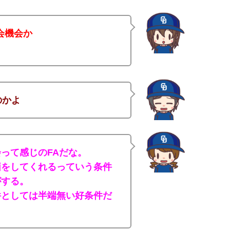
会機会か
のかよ
って感じのFAだな。
価をしてくれるっていう条件
がする。
件としては半端無い好条件だ