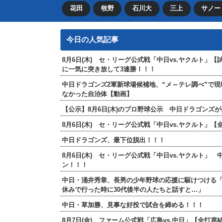
花田
牧野
石川大
三上
サノー
今日の人気記事
8月6日(木) セ・リーグ公式戦「中日vs.ヤクルト」
に一気に突き放して3連勝！！！
中日ドラゴンズ2軍新球場候補地、“メ～テレ調べ”で
なかった自治体【動画】
【公示】8月6日(木)のプロ野球公示 中日ドラゴンズ
8月6日(木) セ・リーグ公式戦「中日vs.ヤクルト
中日ドラゴンズ、最下位脱出！！！
8月6日(木) セ・リーグ公式戦「中日vs.ヤクルト」
ン！！！
中日・涌井秀章、長男の少年野球の応援に駆けつける
休みで行った時に30代後半の人たちと話すと…」
中日・草加勝、見事な好投で試合を締める！！！
8月7日(金) ファーム公式戦「広島vs.中日」【全